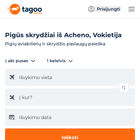
Prisijungti
Pigūs skrydžiai iš Acheno, Vokietija
Pigių aviabilietų ir skrydžio paslaugų paieška
Į abi puses
1 keleivis
Išvykimo vieta
Į kur?
Išvykimo data
Ieškoti