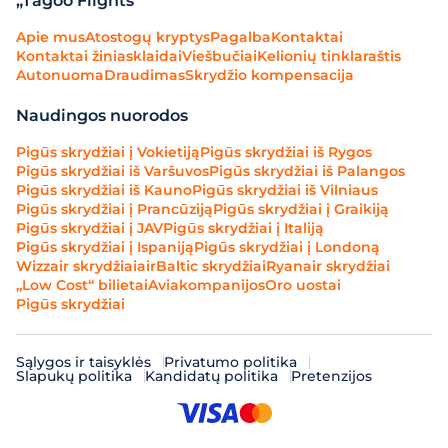
„Tagoo Flights“
Apie mus
Atostogų kryptys
Pagalba
Kontaktai
Kontaktai žiniasklaidai
Viešbučiai
Kelionių tinklaraštis
Autonuoma
Draudimas
Skrydžio kompensacija
Naudingos nuorodos
Pigūs skrydžiai į Vokietiją
Pigūs skrydžiai iš Rygos
Pigūs skrydžiai iš Varšuvos
Pigūs skrydžiai iš Palangos
Pigūs skrydžiai iš Kauno
Pigūs skrydžiai iš Vilniaus
Pigūs skrydžiai į Prancūziją
Pigūs skrydžiai į Graikiją
Pigūs skrydžiai į JAV
Pigūs skrydžiai į Italiją
Pigūs skrydžiai į Ispaniją
Pigūs skrydžiai į Londoną
Wizzair skrydžiai
airBaltic skrydžiai
Ryanair skrydžiai
„Low Cost“ bilietai
Aviakompanijos
Oro uostai
Pigūs skrydžiai
Sąlygos ir taisyklės
Privatumo politika
Slapukų politika
Kandidatų politika
Pretenzijos