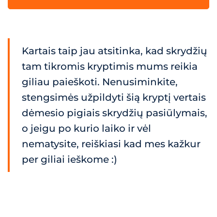
Kartais taip jau atsitinka, kad skrydžių
tam tikromis kryptimis mums reikia
giliau paieškoti. Nenusiminkite,
stengsimės užpildyti šią kryptį vertais
dėmesio pigiais skrydžių pasiūlymais,
o jeigu po kurio laiko ir vėl
nematysite, reiškiasi kad mes kažkur
per giliai ieškome :)