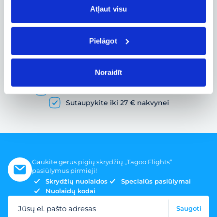
Atļaut visu
Pielāgot
Pigių skrydžių paieška ir lėktuvo bilietų
užsakymas
Noraidīt
Gausybė skrydžių pasiūlymų
Skrydžio bilietai įvairiems poreikiams
Sutaupykite iki 27 € nakvynei
Gaukite gerus pigių skrydžių „Tagoo Flights“
pasiūlymus pirmieji!
Skrydžių nuolaidos
Specialūs pasiūlymai
Nuolaidų kodai
Jūsų el. pašto adresas
Saugoti