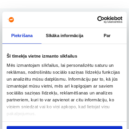
Piekrišana
Sīkāka informācija
Par
Užsakymų valdymas
Užsakymo keitimas, atšaukimas ir
kitos svarbios funkcijos
Šī tīmekļa vietne izmanto sīkfailus
Mēs izmantojam sīkfailus, lai personalizētu saturu un
reklāmas, nodrošinātu sociālo saziņas līdzekļu funkcijas
Verslo paskyra
un analizētu mūsu datplūsmu. Informāciju par to, kā jūs
Verslo, tarnybinių ir darbostogų
izmantojat mūsu vietni, mēs arī kopīgojam ar saviem
skrydžių užsakymai
sociālās saziņas līdzekļu, reklamēšanas un analīzes
partneriem, kuri to var apvienot ar citu informāciju, ko
viņiem sniedzat vai ko viņi apkopo, kad lietojat viņu
pakalpojumus.
Skrydžio sekimas
Skrydžio būsenos ir kitos aktualios
informacijos sekimas realiuoju laiku