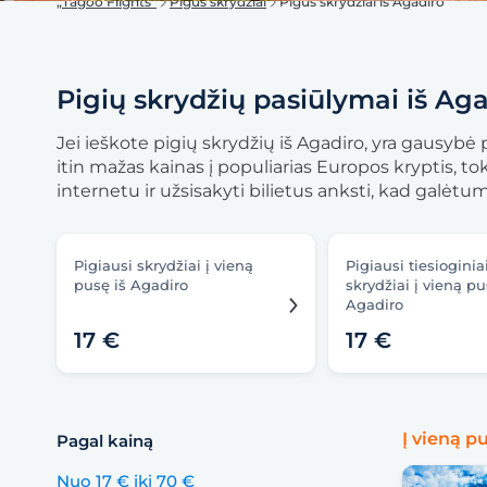
„Tagoo Flights“
Pigūs skrydžiai
Pigūs skrydžiai iš Agadiro
Pigių skrydžių pasiūlymai iš Ag
Jei ieškote pigių skrydžių iš Agadiro, yra gausybė p
itin mažas kainas į populiarias Europos kryptis, to
internetu ir užsisakyti bilietus anksti, kad galėt
Pigiausi skrydžiai į vieną
Pigiausi tiesioginia
pusę iš Agadiro
skrydžiai į vieną pu
Agadiro
17 €
17 €
Į vieną p
Pagal kainą
Nuo 17 € iki 70 €