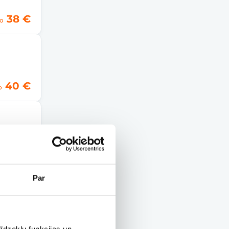
38 €
o
40 €
o
40 €
o
Par
40 €
o
īdzekļu funkcijas un