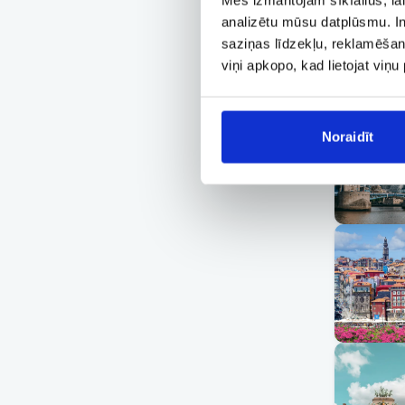
analizētu mūsu datplūsmu. In
saziņas līdzekļu, reklamēšana
viņi apkopo, kad lietojat viņ
Noraidīt