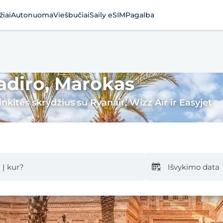
žiai
Autonuoma
Viešbučiai
Saily eSIM
Pagalba
gadiro, Marokas
nkitės skrydžius su Ryanair, Wizz Air ir Easyjet
Į kur?
Išvykimo data