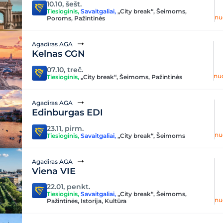
10.10, šešt.
Tiesioginis
,
Savaitgaliai
,
„City break“
,
Šeimoms
,
nu
Poroms
,
Pažintinės
Agadiras AGA
Kelnas CGN
07.10, treč.
nu
Tiesioginis
,
„City break“
,
Šeimoms
,
Pažintinės
Agadiras AGA
Edinburgas EDI
23.11, pirm.
nu
Tiesioginis
,
Savaitgaliai
,
„City break“
,
Šeimoms
Agadiras AGA
Viena VIE
22.01, penkt.
Tiesioginis
,
Savaitgaliai
,
„City break“
,
Šeimoms
,
nu
Pažintinės
,
Istorija
,
Kultūra