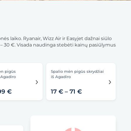
ės laiko. Ryanair, Wizz Air ir Easyjet dažnai siūlo
7 € – 30 €. Visada naudinga stebėti kainų pasiūlymus
ėn pigūs
Spalio mėn pigūs skrydžiai
š Agadiro
iš Agadiro
99 €
17 € – 71 €