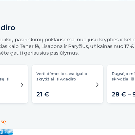
adiro
uikių pasirinkimų priklausomai nuo jūsų krypties ir kelion
kias kaip Tenerifė, Lisabona ir Paryžius, už kainas nuo 1
umėte gauti geriausius pasiūlymus.
i
Verti dėmesio savaitgalio
Rugsėjo m
sę iš
skrydžiai iš Agadiro
skrydžiai i
21 €
28 € – 
usę