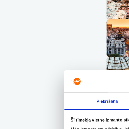
Piekrišana
Šī tīmekļa vietne izmanto sīk
Mēs izmantojam sīkfailus, lai