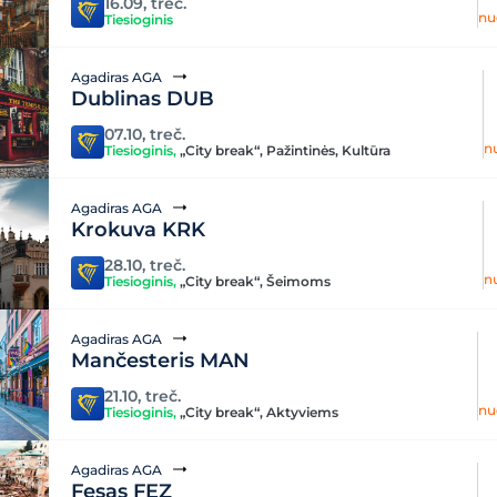
16.09, treč.
nu
Tiesioginis
Agadiras AGA
Dublinas DUB
07.10, treč.
n
Tiesioginis
,
„City break“
,
Pažintinės
,
Kultūra
Agadiras AGA
Krokuva KRK
28.10, treč.
n
Tiesioginis
,
„City break“
,
Šeimoms
Agadiras AGA
Mančesteris MAN
21.10, treč.
nu
Tiesioginis
,
„City break“
,
Aktyviems
Agadiras AGA
Fesas FEZ