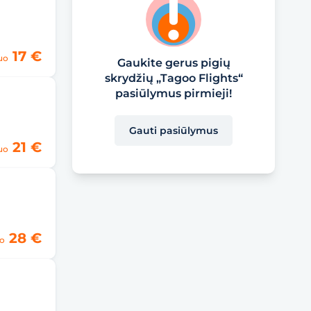
17 €
uo
Gaukite gerus pigių
skrydžių „Tagoo Flights“
pasiūlymus pirmieji!
Gauti pasiūlymus
21 €
uo
28 €
o