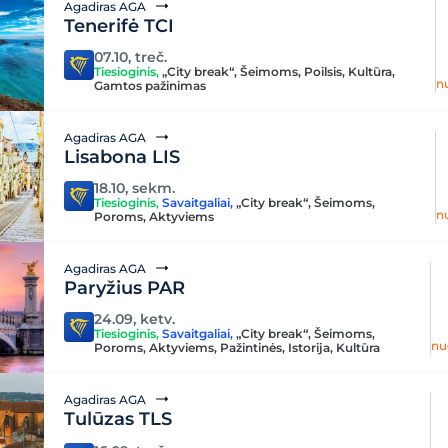
Agadiras AGA
Tenerifė TCI
07.10, treč.
Tiesioginis
,
„City break“
,
Šeimoms
,
Poilsis
,
Kultūra
,
n
Gamtos pažinimas
Agadiras AGA
Lisabona LIS
18.10, sekm.
Tiesioginis
,
Savaitgaliai
,
„City break“
,
Šeimoms
,
n
Poroms
,
Aktyviems
Agadiras AGA
Paryžius PAR
24.09, ketv.
Tiesioginis
,
Savaitgaliai
,
„City break“
,
Šeimoms
,
nu
Poroms
,
Aktyviems
,
Pažintinės
,
Istorija
,
Kultūra
Agadiras AGA
Tulūzas TLS