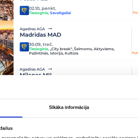
02.10, penkt.
nu
Tiesioginis
,
Savaitgaliai
Agadiras AGA
Madridas MAD
30.09, treč.
Tiesioginis
,
„City break“
,
Šeimoms
,
Aktyviems
,
nu
Pažintinės
,
Istorija
,
Kultūra
Agadiras AGA
Milanas MIL
22.09, antr.
Tiesioginis
,
„City break“
,
Šeimoms
,
Aktyviems
,
nu
Pažintinės
,
Istorija
,
Kultūra
Sīkāka informācija
Agadiras AGA
Tanžeras TNG
08.10, ketv.
failus
nu
Tiesioginis
,
Savaitgaliai
 personalizētu saturu un reklāmas, nodrošinātu sociālo saziņas l