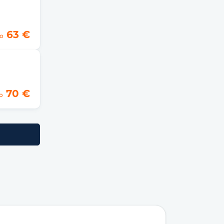
63 €
o
70 €
o