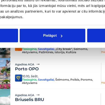
formāciju par to, kā jūs izmantojat mūsu vietni, mēs arī kopīgo
Agadiras AGA
Udžda OUD
s un analīzes partneriem, kuri to var apvienot ar citu informācij
u pakalpojumus.
10.10, šešt.
nu
Tiesioginis
,
Savaitgaliai
Agadiras AGA
Pielāgot
Londonas LON
16.10, penkt.
Tiesioginis
,
Savaitgaliai
,
„City break“
,
Šeimoms
,
nu
Aktyviems
,
Pažintinės
,
Istorija
,
Kultūra
Agadiras AGA
Porto OPO
10.10, šešt.
Tiesioginis
,
Savaitgaliai
,
Šeimoms
,
Poilsis
,
Poroms
,
nu
Aktyviems
Agadiras AGA
Briuselis BRU