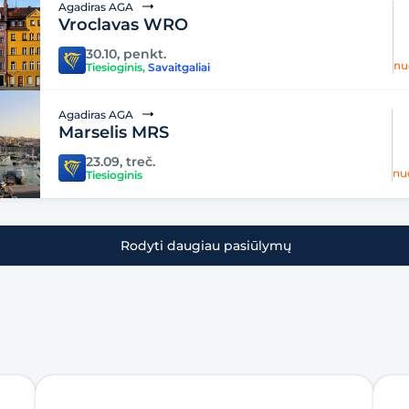
Agadiras AGA
Vroclavas WRO
30.10, penkt.
nu
Tiesioginis
,
Savaitgaliai
Agadiras AGA
Marselis MRS
23.09, treč.
nu
Tiesioginis
Rodyti daugiau pasiūlymų