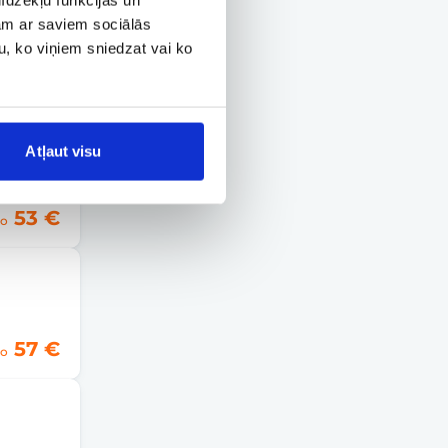
jam ar saviem sociālās
u, ko viņiem sniedzat vai ko
43 €
o
Atļaut visu
53 €
o
57 €
o