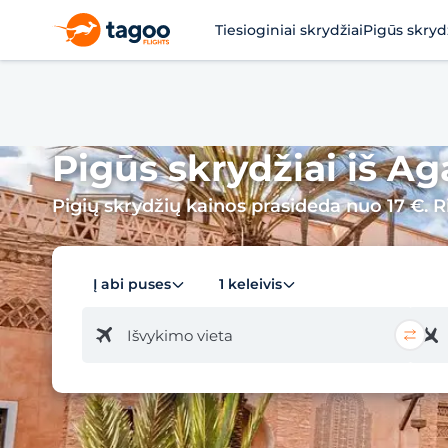
Tiesioginiai skrydžiai
Pigūs skryd
Pigūs skrydžiai iš A
Pigių skrydžių kainos prasideda nuo 17 €. Ri
Į abi puses
1 keleivis
Išvykimo vieta