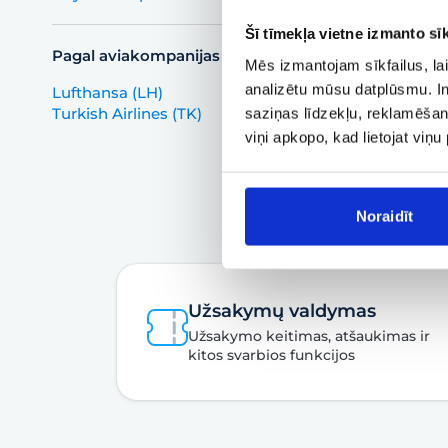
Šī tīmekļa vietne izmanto sīk
Pagal aviakompanijas
Mēs izmantojam sīkfailus, lai
analizētu mūsu datplūsmu. In
Lufthansa (LH)
Turkish Airlines (TK)
saziņas līdzekļu, reklamēšana
viņi apkopo, kad lietojat viņ
Noraidīt
Užsakymų valdymas
Užsakymo keitimas, atšaukimas ir
kitos svarbios funkcijos