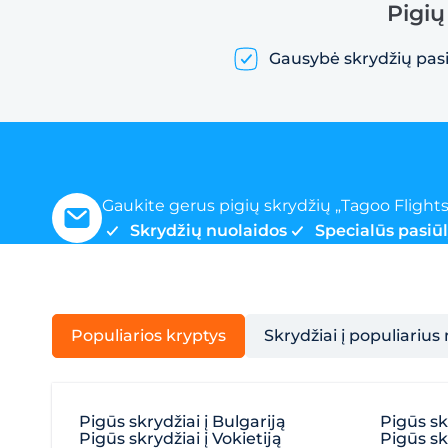
Pigių
Gausybė skrydžių pas
Gaukite gerus pigių skrydžių „Tagoo Flights
Skrydžių nuolaidos
Specialūs pasiū
Populiarios kryptys
Skrydžiai į populiarius
Pigūs skrydžiai į Bulgariją
Pigūs sk
Pigūs skrydžiai į Vokietiją
Pigūs skr