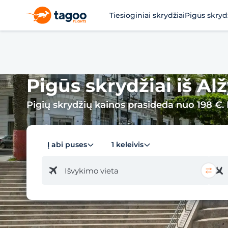
Tiesioginiai skrydžiai
Pigūs skryd
Pigūs skrydžiai iš Alž
Pigių skrydžių kainos prasideda nuo 198 €. 
Į abi puses
1 keleivis
Išvykimo vieta