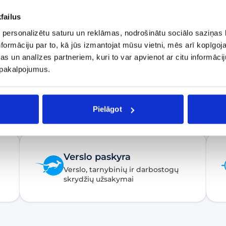
failus
 personalizētu saturu un reklāmas, nodrošinātu sociālo saziņas l
formāciju par to, kā jūs izmantojat mūsu vietni, mēs arī kopīgo
s un analīzes partneriem, kuri to var apvienot ar citu informācij
u pakalpojumus.
Pielāgot
Verslo paskyra
Verslo, tarnybinių ir darbostogų
skrydžių užsakymai