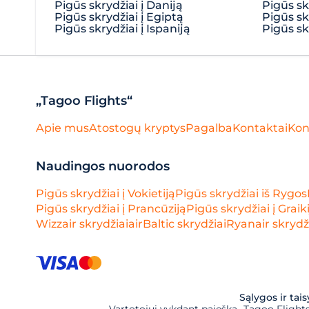
Pigūs skrydžiai į Daniją
Pigūs skr
Pigūs skrydžiai į Egiptą
Pigūs skr
Pigūs skrydžiai į Ispaniją
Pigūs skr
„Tagoo Flights“
Apie mus
Atostogų kryptys
Pagalba
Kontaktai
Kon
Naudingos nuorodos
Pigūs skrydžiai į Vokietiją
Pigūs skrydžiai iš Rygos
Pigūs skrydžiai į Prancūziją
Pigūs skrydžiai į Graik
Wizzair skrydžiai
airBaltic skrydžiai
Ryanair skrydž
Sąlygos ir tai