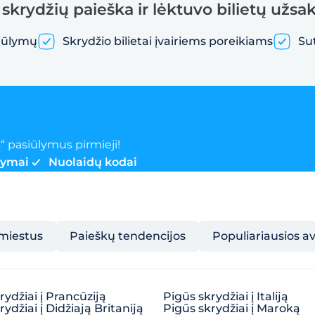
 skrydžių paieška ir lėktuvo bilietų užs
iūlymų
Skrydžio bilietai įvairiems poreikiams
Su
“ pasiūlymus pirmieji!
lymai
Nuolaidų kodai
 miestus
Paieškų tendencijos
Populiariausios a
rydžiai į Prancūziją
Pigūs skrydžiai į Italiją
ydžiai į Didžiają Britaniją
Pigūs skrydžiai į Maroką