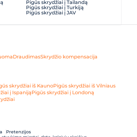
ją
Pigūs skrydžiai į Tailandą
Pigūs skrydžiai į Turkiją
Pigūs skrydžiai į JAV
uoma
Draudimas
Skrydžio kompensacija
gūs skrydžiai iš Kauno
Pigūs skrydžiai iš Vilniaus
iai į Ispaniją
Pigūs skrydžiai į Londoną
ydžiai
a
Pretenzijos