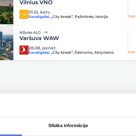
Vilnius VNO
01.10, ketv.
nuo
Savaitgaliai
,
„City break“
,
Pažintinės
,
Istorija
Alžyras ALG
Varšuva WAW
28.08, penkt.
nuo
Savaitgaliai
,
„City break“
,
Šeimoms
,
Aktyviems
Sīkāka informācija