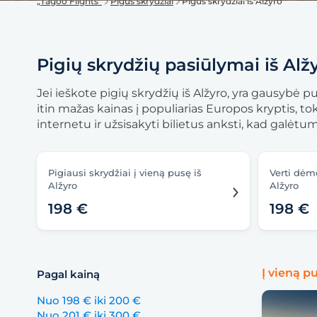
„Tagoo Flights“
Pigūs skrydžiai
Pigūs skrydžiai iš Alžyro
Pigių skrydžių pasiūlymai iš Alž
Jei ieškote pigių skrydžių iš Alžyro, yra gausybė p
itin mažas kainas į populiarias Europos kryptis, t
internetu ir užsisakyti bilietus anksti, kad galėt
Pigiausi skrydžiai į vieną pusę iš
Verti dėme
Alžyro
Alžyro
198 €
198 €
Į vieną p
Pagal kainą
Nuo 198 € iki 200 €
Nuo 201 € iki 300 €