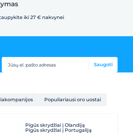
akymas
taupykite iki 27 € nakvynei
Saugoti
Jūsų el. pašto adresas
viakompanijos
Populiariausi oro uostai
Pigūs skrydžiai į Olandiją
Pigūs skrydžiai į Portugaliją