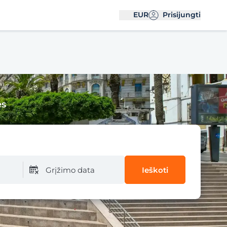
EUR
Prisijungti
es
Grįžimo data
Ieškoti