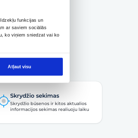
īdzekļu funkcijas un
jam ar saviem sociālās
u, ko viņiem sniedzat vai ko
Atļaut visu
Skrydžio sekimas
Skrydžio būsenos ir kitos aktualios
informacijos sekimas realiuoju laiku