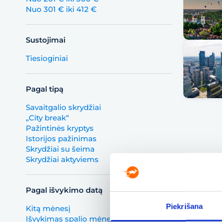
Nuo 301 € iki 412 €
Sustojimai
Tiesioginiai
Pagal tipą
Savaitgalio skrydžiai
„City break“
Pažintinės kryptys
Istorijos pažinimas
Skrydžiai su šeima
Skrydžiai aktyviems
Pagal išvykimo datą
Piekrišana
Kitą mėnesį
Išvykimas spalio mėnesį