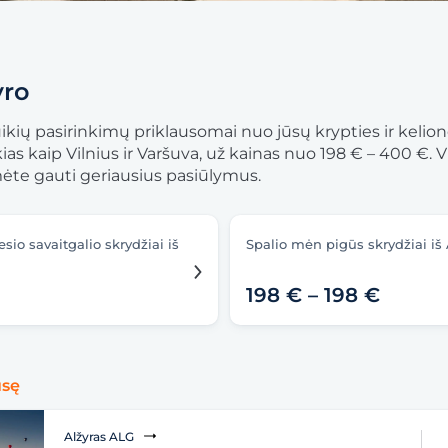
yro
uikių pasirinkimų priklausomai nuo jūsų krypties ir kelionė
okias kaip Vilnius ir Varšuva, už kainas nuo 198 € – 400 €
umėte gauti geriausius pasiūlymus.
sio savaitgalio skrydžiai iš
Spalio mėn pigūs skrydžiai iš 
198 € – 198 €
usę
Alžyras ALG