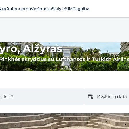
žiai
Autonuoma
Viešbučiai
Saily eSIM
Pagalba
yro, Alžyras
Rinkitės skrydžius su Lufthansos ir Turkish Airlin
Į kur?
Išvykimo data