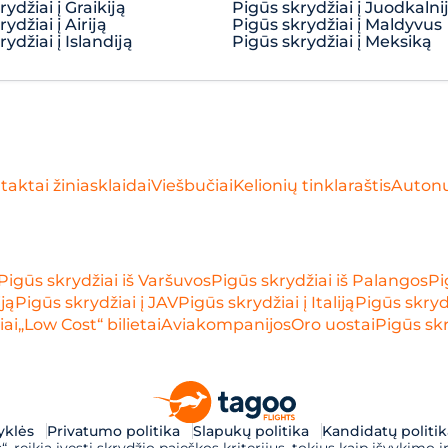
ydžiai į Graikiją
Pigūs skrydžiai į Juodkalni
ydžiai į Airiją
Pigūs skrydžiai į Maldyvus
ydžiai į Islandiją
Pigūs skrydžiai į Meksiką
taktai žiniasklaidai
Viešbučiai
Kelionių tinklaraštis
Auton
Pigūs skrydžiai iš Varšuvos
Pigūs skrydžiai iš Palangos
Pi
iją
Pigūs skrydžiai į JAV
Pigūs skrydžiai į Italiją
Pigūs skrydž
iai
„Low Cost“ bilietai
Aviakompanijos
Oro uostai
Pigūs skr
syklės
Privatumo politika
Slapukų politika
Kandidatų politik