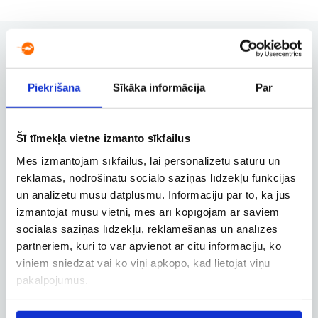
Piekrišana
Sīkāka informācija
Par
Užsakymų valdymas
Užsakymo keitimas, atšaukimas ir
kitos svarbios funkcijos
Šī tīmekļa vietne izmanto sīkfailus
Mēs izmantojam sīkfailus, lai personalizētu saturu un
reklāmas, nodrošinātu sociālo saziņas līdzekļu funkcijas
Verslo paskyra
un analizētu mūsu datplūsmu. Informāciju par to, kā jūs
Verslo, tarnybinių ir darbostogų
izmantojat mūsu vietni, mēs arī kopīgojam ar saviem
skrydžių užsakymai
sociālās saziņas līdzekļu, reklamēšanas un analīzes
partneriem, kuri to var apvienot ar citu informāciju, ko
viņiem sniedzat vai ko viņi apkopo, kad lietojat viņu
pakalpojumus.
Skrydžio sekimas
Skrydžio būsenos ir kitos aktualios
informacijos sekimas realiuoju laiku