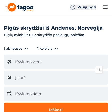
Prisijungti
Pigūs skrydžiai iš Andenes, Norvegija
Pigių aviabilietų ir skrydžio paslaugų paieška
Į abi puses
1 keleivis
Išvykimo vieta
Į kur?
Išvykimo data
Ieškoti