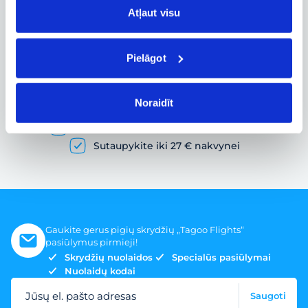
Atļaut visu
Pielāgot
Pigių skrydžių paieška ir lėktuvo bilietų
užsakymas
Noraidīt
Gausybė skrydžių pasiūlymų
Skrydžio bilietai įvairiems poreikiams
Sutaupykite iki 27 € nakvynei
Gaukite gerus pigių skrydžių „Tagoo Flights“
pasiūlymus pirmieji!
Skrydžių nuolaidos
Specialūs pasiūlymai
Nuolaidų kodai
Jūsų el. pašto adresas
Saugoti