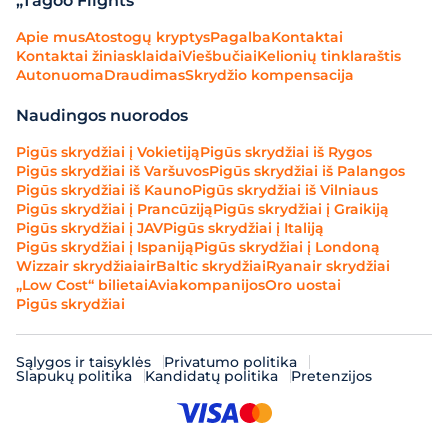
„Tagoo Flights“
Apie mus
Atostogų kryptys
Pagalba
Kontaktai
Kontaktai žiniasklaidai
Viešbučiai
Kelionių tinklaraštis
Autonuoma
Draudimas
Skrydžio kompensacija
Naudingos nuorodos
Pigūs skrydžiai į Vokietiją
Pigūs skrydžiai iš Rygos
Pigūs skrydžiai iš Varšuvos
Pigūs skrydžiai iš Palangos
Pigūs skrydžiai iš Kauno
Pigūs skrydžiai iš Vilniaus
Pigūs skrydžiai į Prancūziją
Pigūs skrydžiai į Graikiją
Pigūs skrydžiai į JAV
Pigūs skrydžiai į Italiją
Pigūs skrydžiai į Ispaniją
Pigūs skrydžiai į Londoną
Wizzair skrydžiai
airBaltic skrydžiai
Ryanair skrydžiai
„Low Cost“ bilietai
Aviakompanijos
Oro uostai
Pigūs skrydžiai
Sąlygos ir taisyklės
Privatumo politika
Slapukų politika
Kandidatų politika
Pretenzijos