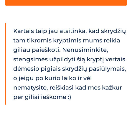
Kartais taip jau atsitinka, kad skrydžių
tam tikromis kryptimis mums reikia
giliau paieškoti. Nenusiminkite,
stengsimės užpildyti šią kryptį vertais
dėmesio pigiais skrydžių pasiūlymais,
o jeigu po kurio laiko ir vėl
nematysite, reiškiasi kad mes kažkur
per giliai ieškome :)