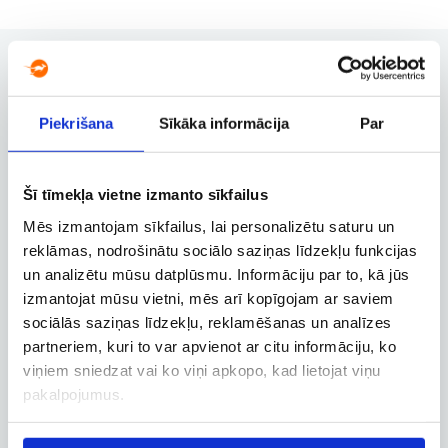
Piekrišana
Sīkāka informācija
Par
Užsakymų valdymas
Užsakymo keitimas, atšaukimas ir
kitos svarbios funkcijos
Šī tīmekļa vietne izmanto sīkfailus
Mēs izmantojam sīkfailus, lai personalizētu saturu un
reklāmas, nodrošinātu sociālo saziņas līdzekļu funkcijas
Verslo paskyra
un analizētu mūsu datplūsmu. Informāciju par to, kā jūs
Verslo, tarnybinių ir darbostogų
izmantojat mūsu vietni, mēs arī kopīgojam ar saviem
skrydžių užsakymai
sociālās saziņas līdzekļu, reklamēšanas un analīzes
partneriem, kuri to var apvienot ar citu informāciju, ko
viņiem sniedzat vai ko viņi apkopo, kad lietojat viņu
pakalpojumus.
Skrydžio sekimas
Skrydžio būsenos ir kitos aktualios
informacijos sekimas realiuoju laiku