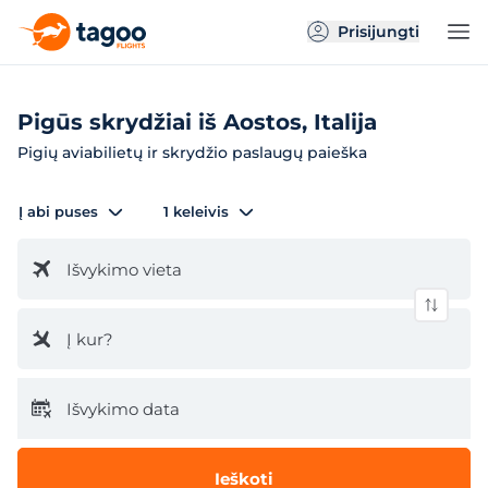
Prisijungti
Pigūs skrydžiai iš Aostos, Italija
Pigių aviabilietų ir skrydžio paslaugų paieška
Į abi puses
1 keleivis
Išvykimo vieta
Į kur?
Išvykimo data
Ieškoti