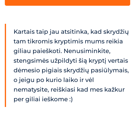
Kartais taip jau atsitinka, kad skrydžių
tam tikromis kryptimis mums reikia
giliau paieškoti. Nenusiminkite,
stengsimės užpildyti šią kryptį vertais
dėmesio pigiais skrydžių pasiūlymais,
o jeigu po kurio laiko ir vėl
nematysite, reiškiasi kad mes kažkur
per giliai ieškome :)