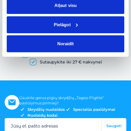
Atļaut visu
Pielāgot
Pigių skrydžių paieška ir lėktuvo bilietų
užsakymas
Noraidīt
Gausybė skrydžių pasiūlymų
Skrydžio bilietai įvairiems poreikiams
Sutaupykite iki 27 € nakvynei
Gaukite gerus pigių skrydžių „Tagoo Flights“
pasiūlymus pirmieji!
Skrydžių nuolaidos
Specialūs pasiūlymai
Nuolaidų kodai
Jūsų el. pašto adresas
Saugoti