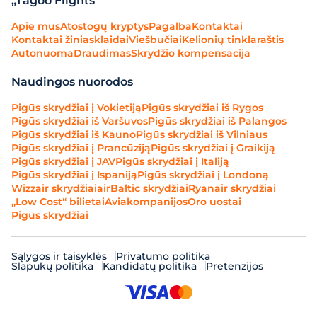
„Tagoo Flights“
Apie mus
Atostogų kryptys
Pagalba
Kontaktai
Kontaktai žiniasklaidai
Viešbučiai
Kelionių tinklaraštis
Autonuoma
Draudimas
Skrydžio kompensacija
Naudingos nuorodos
Pigūs skrydžiai į Vokietiją
Pigūs skrydžiai iš Rygos
Pigūs skrydžiai iš Varšuvos
Pigūs skrydžiai iš Palangos
Pigūs skrydžiai iš Kauno
Pigūs skrydžiai iš Vilniaus
Pigūs skrydžiai į Prancūziją
Pigūs skrydžiai į Graikiją
Pigūs skrydžiai į JAV
Pigūs skrydžiai į Italiją
Pigūs skrydžiai į Ispaniją
Pigūs skrydžiai į Londoną
Wizzair skrydžiai
airBaltic skrydžiai
Ryanair skrydžiai
„Low Cost“ bilietai
Aviakompanijos
Oro uostai
Pigūs skrydžiai
Sąlygos ir taisyklės
Privatumo politika
Slapukų politika
Kandidatų politika
Pretenzijos