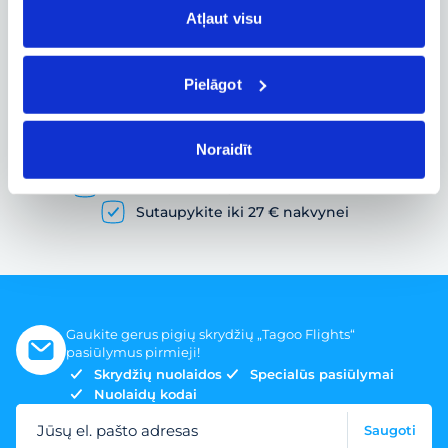
Atļaut visu
Pielāgot
Pigių skrydžių paieška ir lėktuvo bilietų
užsakymas
Noraidīt
Gausybė skrydžių pasiūlymų
Skrydžio bilietai įvairiems poreikiams
Sutaupykite iki 27 € nakvynei
Gaukite gerus pigių skrydžių „Tagoo Flights“
pasiūlymus pirmieji!
Skrydžių nuolaidos
Specialūs pasiūlymai
Nuolaidų kodai
Jūsų el. pašto adresas
Saugoti