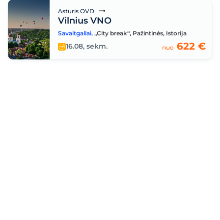
Asturis OVD
Vilnius VNO
Savaitgaliai
,
„City break“
,
Pažintinės
,
Istorija
622 €
16.08, sekm.
nuo