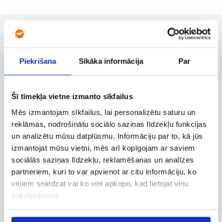
Piekrišana
Sīkāka informācija
Par
Užsakymų valdymas
Užsakymo keitimas, atšaukimas ir
kitos svarbios funkcijos
Šī tīmekļa vietne izmanto sīkfailus
Mēs izmantojam sīkfailus, lai personalizētu saturu un
reklāmas, nodrošinātu sociālo saziņas līdzekļu funkcijas
Verslo paskyra
un analizētu mūsu datplūsmu. Informāciju par to, kā jūs
Verslo, tarnybinių ir darbostogų
izmantojat mūsu vietni, mēs arī kopīgojam ar saviem
skrydžių užsakymai
sociālās saziņas līdzekļu, reklamēšanas un analīzes
partneriem, kuri to var apvienot ar citu informāciju, ko
viņiem sniedzat vai ko viņi apkopo, kad lietojat viņu
pakalpojumus.
Skrydžio sekimas
Skrydžio būsenos ir kitos aktualios
informacijos sekimas realiuoju laiku