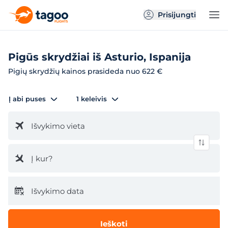
Prisijungti
Pigūs skrydžiai iš Asturio, Ispanija
Pigių skrydžių kainos prasideda nuo 622 €
Į abi puses
1 keleivis
Išvykimo vieta
Į kur?
Išvykimo data
Ieškoti