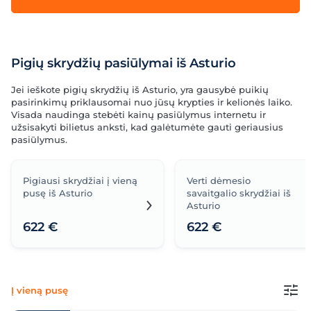
Pigių skrydžių pasiūlymai iš Asturio
Jei ieškote pigių skrydžių iš Asturio, yra gausybė puikių
pasirinkimų priklausomai nuo jūsų krypties ir kelionės laiko.
Visada naudinga stebėti kainų pasiūlymus internetu ir
užsisakyti bilietus anksti, kad galėtumėte gauti geriausius
pasiūlymus.
Pigiausi skrydžiai į vieną
Verti dėmesio
pusę iš Asturio
savaitgalio skrydžiai iš
Asturio
622 €
622 €
Į vieną pusę