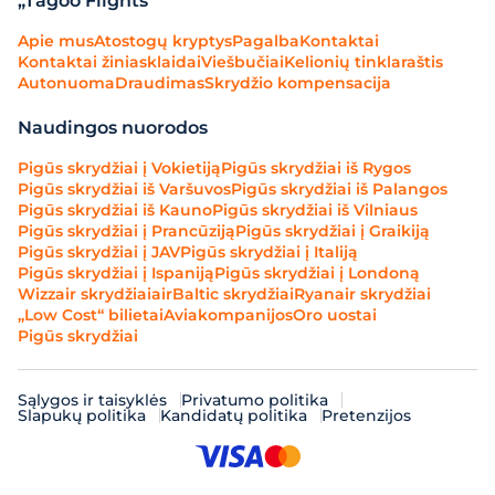
„Tagoo Flights“
Apie mus
Atostogų kryptys
Pagalba
Kontaktai
Kontaktai žiniasklaidai
Viešbučiai
Kelionių tinklaraštis
Autonuoma
Draudimas
Skrydžio kompensacija
Naudingos nuorodos
Pigūs skrydžiai į Vokietiją
Pigūs skrydžiai iš Rygos
Pigūs skrydžiai iš Varšuvos
Pigūs skrydžiai iš Palangos
Pigūs skrydžiai iš Kauno
Pigūs skrydžiai iš Vilniaus
Pigūs skrydžiai į Prancūziją
Pigūs skrydžiai į Graikiją
Pigūs skrydžiai į JAV
Pigūs skrydžiai į Italiją
Pigūs skrydžiai į Ispaniją
Pigūs skrydžiai į Londoną
Wizzair skrydžiai
airBaltic skrydžiai
Ryanair skrydžiai
„Low Cost“ bilietai
Aviakompanijos
Oro uostai
Pigūs skrydžiai
Sąlygos ir taisyklės
Privatumo politika
Slapukų politika
Kandidatų politika
Pretenzijos