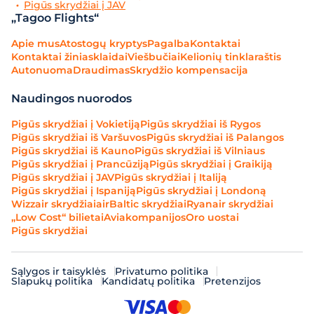
Pigūs skrydžiai į JAV
„Tagoo Flights“
Apie mus
Atostogų kryptys
Pagalba
Kontaktai
Kontaktai žiniasklaidai
Viešbučiai
Kelionių tinklaraštis
Autonuoma
Draudimas
Skrydžio kompensacija
Naudingos nuorodos
Pigūs skrydžiai į Vokietiją
Pigūs skrydžiai iš Rygos
Pigūs skrydžiai iš Varšuvos
Pigūs skrydžiai iš Palangos
Pigūs skrydžiai iš Kauno
Pigūs skrydžiai iš Vilniaus
Pigūs skrydžiai į Prancūziją
Pigūs skrydžiai į Graikiją
Pigūs skrydžiai į JAV
Pigūs skrydžiai į Italiją
Pigūs skrydžiai į Ispaniją
Pigūs skrydžiai į Londoną
Wizzair skrydžiai
airBaltic skrydžiai
Ryanair skrydžiai
„Low Cost“ bilietai
Aviakompanijos
Oro uostai
Pigūs skrydžiai
Sąlygos ir taisyklės
Privatumo politika
Slapukų politika
Kandidatų politika
Pretenzijos