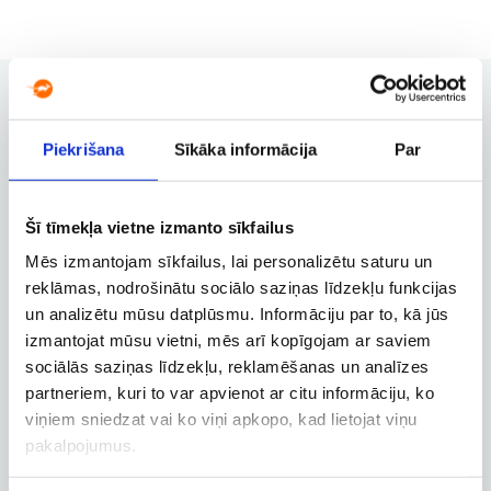
Piekrišana
Sīkāka informācija
Par
Užsakymų valdymas
Užsakymo keitimas, atšaukimas ir
kitos svarbios funkcijos
Šī tīmekļa vietne izmanto sīkfailus
Mēs izmantojam sīkfailus, lai personalizētu saturu un
reklāmas, nodrošinātu sociālo saziņas līdzekļu funkcijas
Verslo paskyra
un analizētu mūsu datplūsmu. Informāciju par to, kā jūs
izmantojat mūsu vietni, mēs arī kopīgojam ar saviem
Verslo, tarnybinių ir darbostogų
skrydžių užsakymai
sociālās saziņas līdzekļu, reklamēšanas un analīzes
partneriem, kuri to var apvienot ar citu informāciju, ko
viņiem sniedzat vai ko viņi apkopo, kad lietojat viņu
pakalpojumus.
Skrydžio sekimas