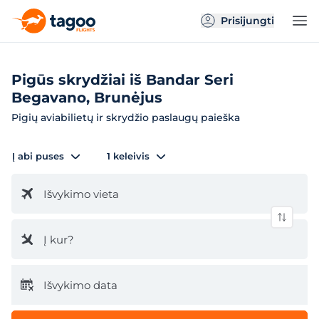
Prisijungti
Pigūs skrydžiai iš Bandar Seri
Begavano, Brunėjus
Pigių aviabilietų ir skrydžio paslaugų paieška
Į abi puses
1 keleivis
Išvykimo vieta
Į kur?
Išvykimo data