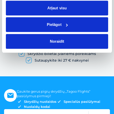
Skrydžio būsenos ir kitos aktualios
informacijos sekimas realiuoju laiku
Atļaut visu
Pielāgot
Pigių skrydžių paieška ir lėktuvo bilietų
užsakymas
Noraidīt
Gausybė skrydžių pasiūlymų
Skrydžio bilietai įvairiems poreikiams
Sutaupykite iki 27 € nakvynei
Gaukite gerus pigių skrydžių „Tagoo Flights“
pasiūlymus pirmieji!
Skrydžių nuolaidos
Specialūs pasiūlymai
Nuolaidų kodai