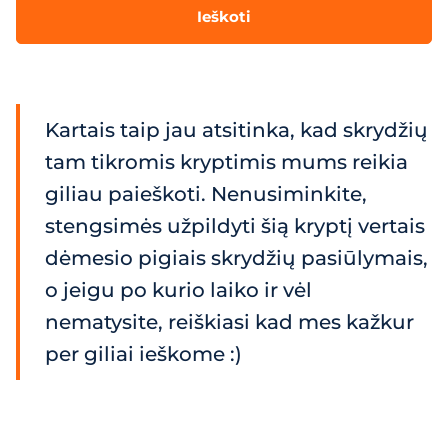
Ieškoti
Kartais taip jau atsitinka, kad skrydžių
tam tikromis kryptimis mums reikia
giliau paieškoti. Nenusiminkite,
stengsimės užpildyti šią kryptį vertais
dėmesio pigiais skrydžių pasiūlymais,
o jeigu po kurio laiko ir vėl
nematysite, reiškiasi kad mes kažkur
per giliai ieškome :)