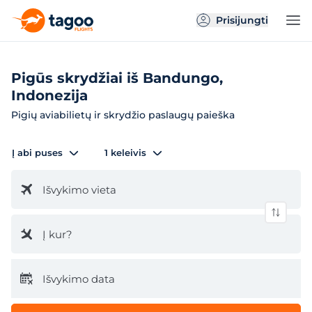
Prisijungti
Pigūs skrydžiai iš Bandungo,
Indonezija
Pigių aviabilietų ir skrydžio paslaugų paieška
Į abi puses
1 keleivis
Išvykimo vieta
Į kur?
Išvykimo data