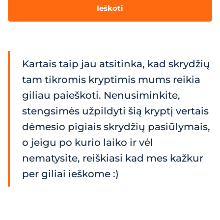
Ieškoti
Kartais taip jau atsitinka, kad skrydžių
tam tikromis kryptimis mums reikia
giliau paieškoti. Nenusiminkite,
stengsimės užpildyti šią kryptį vertais
dėmesio pigiais skrydžių pasiūlymais,
o jeigu po kurio laiko ir vėl
nematysite, reiškiasi kad mes kažkur
per giliai ieškome :)