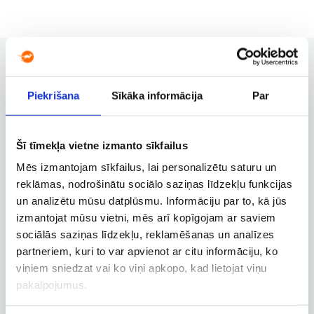
Piekrišana
Sīkāka informācija
Par
Užsakymų valdymas
Užsakymo keitimas, atšaukimas ir
kitos svarbios funkcijos
Šī tīmekļa vietne izmanto sīkfailus
Mēs izmantojam sīkfailus, lai personalizētu saturu un
reklāmas, nodrošinātu sociālo saziņas līdzekļu funkcijas
Verslo paskyra
un analizētu mūsu datplūsmu. Informāciju par to, kā jūs
izmantojat mūsu vietni, mēs arī kopīgojam ar saviem
Verslo, tarnybinių ir darbostogų
skrydžių užsakymai
sociālās saziņas līdzekļu, reklamēšanas un analīzes
partneriem, kuri to var apvienot ar citu informāciju, ko
viņiem sniedzat vai ko viņi apkopo, kad lietojat viņu
pakalpojumus.
Skrydžio sekimas