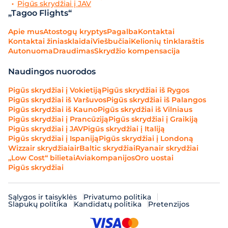
Pigūs skrydžiai į JAV
„Tagoo Flights“
Apie mus
Atostogų kryptys
Pagalba
Kontaktai
Kontaktai žiniasklaidai
Viešbučiai
Kelionių tinklaraštis
Autonuoma
Draudimas
Skrydžio kompensacija
Naudingos nuorodos
Pigūs skrydžiai į Vokietiją
Pigūs skrydžiai iš Rygos
Pigūs skrydžiai iš Varšuvos
Pigūs skrydžiai iš Palangos
Pigūs skrydžiai iš Kauno
Pigūs skrydžiai iš Vilniaus
Pigūs skrydžiai į Prancūziją
Pigūs skrydžiai į Graikiją
Pigūs skrydžiai į JAV
Pigūs skrydžiai į Italiją
Pigūs skrydžiai į Ispaniją
Pigūs skrydžiai į Londoną
Wizzair skrydžiai
airBaltic skrydžiai
Ryanair skrydžiai
„Low Cost“ bilietai
Aviakompanijos
Oro uostai
Pigūs skrydžiai
Sąlygos ir taisyklės
Privatumo politika
Slapukų politika
Kandidatų politika
Pretenzijos