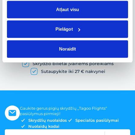
Skrydžio būsenos ir kitos aktualios
informacijos sekimas realiuoju laiku
Atļaut visu
Pielāgot
Pigių skrydžių paieška ir lėktuvo bilietų
užsakymas
Noraidīt
Gausybė skrydžių pasiūlymų
Skrydžio bilietai įvairiems poreikiams
Sutaupykite iki 27 € nakvynei
Gaukite gerus pigių skrydžių „Tagoo Flights“
pasiūlymus pirmieji!
Skrydžių nuolaidos
Specialūs pasiūlymai
Nuolaidų kodai