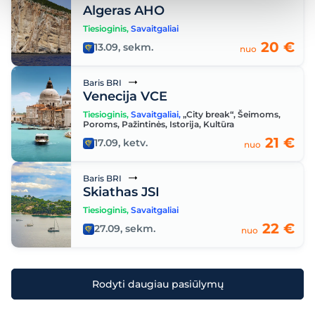
Algeras AHO
Tiesioginis
,
Savaitgaliai
20 €
13.09, sekm.
nuo
Baris BRI
Venecija VCE
Tiesioginis
,
Savaitgaliai
,
„City break“
,
Šeimoms
,
Poroms
,
Pažintinės
,
Istorija
,
Kultūra
21 €
17.09, ketv.
nuo
Baris BRI
Skiathas JSI
Tiesioginis
,
Savaitgaliai
22 €
27.09, sekm.
nuo
Rodyti daugiau pasiūlymų