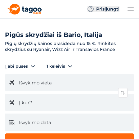
Prisijungti
Pigūs skrydžiai iš Bario, Italija
Pigių skrydžių kainos prasideda nuo 15 €. Rinkitės
skrydžius su Ryanair, Wizz Air ir Transavios France
Į abi puses
1 keleivis
Išvykimo vieta
Į kur?
Išvykimo data