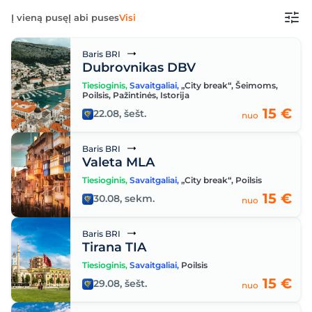
Į vieną pusę
Į abi puses
Visi
Baris BRI
Dubrovnikas DBV
Tiesioginis
,
Savaitgaliai
,
„City break“
,
Šeimoms
,
Poilsis
,
Pažintinės
,
Istorija
15 €
22.08, šešt.
nuo
Baris BRI
Valeta MLA
Tiesioginis
,
Savaitgaliai
,
„City break“
,
Poilsis
15 €
30.08, sekm.
nuo
Baris BRI
Tirana TIA
Tiesioginis
,
Savaitgaliai
,
Poilsis
15 €
29.08, šešt.
nuo