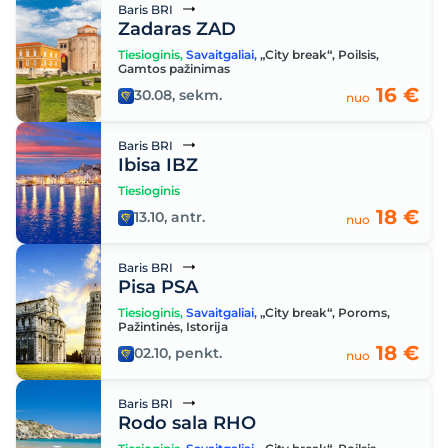
Baris BRI
Zadaras ZAD
Tiesioginis
,
Savaitgaliai
,
„City break“
,
Poilsis
,
Gamtos pažinimas
16 €
30.08, sekm.
nuo
Baris BRI
Ibisa IBZ
Tiesioginis
18 €
13.10, antr.
nuo
Baris BRI
Pisa PSA
Tiesioginis
,
Savaitgaliai
,
„City break“
,
Poroms
,
Pažintinės
,
Istorija
18 €
02.10, penkt.
nuo
Baris BRI
Rodo sala RHO