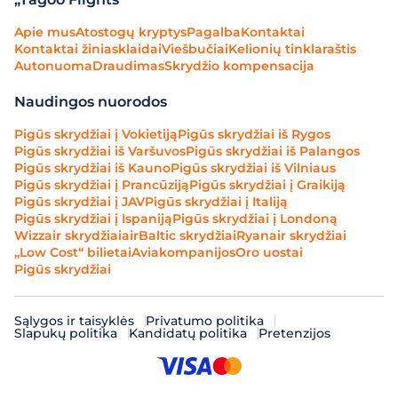
Apie mus
Atostogų kryptys
Pagalba
Kontaktai
Kontaktai žiniasklaidai
Viešbučiai
Kelionių tinklaraštis
Autonuoma
Draudimas
Skrydžio kompensacija
Naudingos nuorodos
Pigūs skrydžiai į Vokietiją
Pigūs skrydžiai iš Rygos
Pigūs skrydžiai iš Varšuvos
Pigūs skrydžiai iš Palangos
Pigūs skrydžiai iš Kauno
Pigūs skrydžiai iš Vilniaus
Pigūs skrydžiai į Prancūziją
Pigūs skrydžiai į Graikiją
Pigūs skrydžiai į JAV
Pigūs skrydžiai į Italiją
Pigūs skrydžiai į Ispaniją
Pigūs skrydžiai į Londoną
Wizzair skrydžiai
airBaltic skrydžiai
Ryanair skrydžiai
„Low Cost“ bilietai
Aviakompanijos
Oro uostai
Pigūs skrydžiai
Sąlygos ir taisyklės
Privatumo politika
Slapukų politika
Kandidatų politika
Pretenzijos