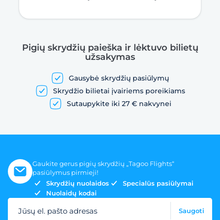
Pigių skrydžių paieška ir lėktuvo bilietų
užsakymas
Gausybė skrydžių pasiūlymų
Skrydžio bilietai įvairiems poreikiams
Sutaupykite iki 27 € nakvynei
Gaukite gerus pigių skrydžių „Tagoo Flights“
pasiūlymus pirmieji!
Skrydžių nuolaidos
Specialūs pasiūlymai
Nuolaidų kodai
Jūsų el. pašto adresas
Saugoti