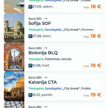
Tiesioginis
,
Savaitgaliai
,
„City break“
,
Poilsis
18 €
27.09, sekm.
nuo
Baris BRI
Sofija SOF
Tiesioginis
,
Savaitgaliai
,
„City break“
,
Poroms
18 €
27.08, ketv.
nuo
Baris BRI
Bolonija BLQ
Tiesioginis
,
Pažintinės
,
Istorija
19 €
12.08, treč.
nuo
Baris BRI
Katanija CTA
Tiesioginis
,
Savaitgaliai
,
„City break“
,
Poilsis
19 €
16.10, penkt.
nuo
Baris BRI