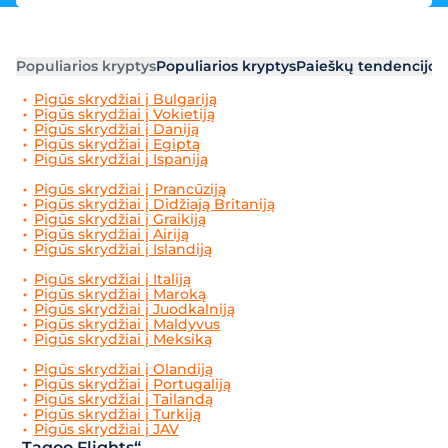
Populiarios kryptys
Populiarios kryptys
Paieškų tendencijos
Pigūs skrydžiai į Bulgariją
Pigūs skrydžiai į Vokietiją
Pigūs skrydžiai į Daniją
Pigūs skrydžiai į Egiptą
Pigūs skrydžiai į Ispaniją
Pigūs skrydžiai į Prancūziją
Pigūs skrydžiai į Didžiają Britaniją
Pigūs skrydžiai į Graikiją
Pigūs skrydžiai į Airiją
Pigūs skrydžiai į Islandiją
Pigūs skrydžiai į Italiją
Pigūs skrydžiai į Maroką
Pigūs skrydžiai į Juodkalniją
Pigūs skrydžiai į Maldyvus
Pigūs skrydžiai į Meksiką
Pigūs skrydžiai į Olandiją
Pigūs skrydžiai į Portugaliją
Pigūs skrydžiai į Tailandą
Pigūs skrydžiai į Turkiją
Pigūs skrydžiai į JAV
„Tagoo Flights“