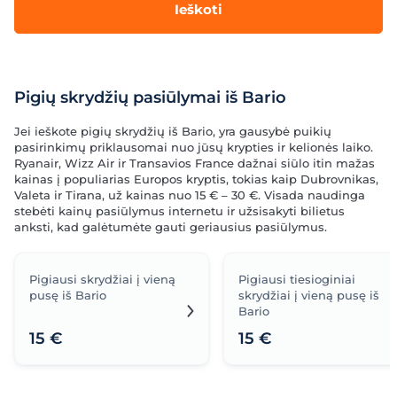
Ieškoti
Pigių skrydžių pasiūlymai iš Bario
Jei ieškote pigių skrydžių iš Bario, yra gausybė puikių
pasirinkimų priklausomai nuo jūsų krypties ir kelionės laiko.
Ryanair, Wizz Air ir Transavios France dažnai siūlo itin mažas
kainas į populiarias Europos kryptis, tokias kaip Dubrovnikas,
Valeta ir Tirana, už kainas nuo 15 € – 30 €. Visada naudinga
stebėti kainų pasiūlymus internetu ir užsisakyti bilietus
anksti, kad galėtumėte gauti geriausius pasiūlymus.
Pigiausi skrydžiai į vieną
Pigiausi tiesioginiai
pusę iš Bario
skrydžiai į vieną pusę iš
Bario
15 €
15 €