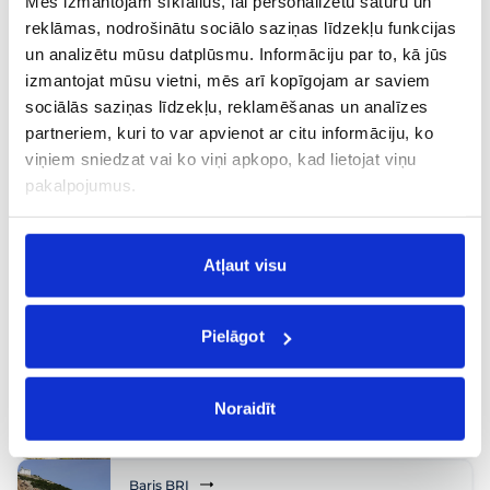
Mēs izmantojam sīkfailus, lai personalizētu saturu un
20 €
09.10, penkt.
nuo
reklāmas, nodrošinātu sociālo saziņas līdzekļu funkcijas
un analizētu mūsu datplūsmu. Informāciju par to, kā jūs
Baris BRI
izmantojat mūsu vietni, mēs arī kopīgojam ar saviem
Kreta Chanija CHQ
sociālās saziņas līdzekļu, reklamēšanas un analīzes
Tiesioginis
,
Poilsis
partneriem, kuri to var apvienot ar citu informāciju, ko
20 €
01.09, antr.
nuo
viņiem sniedzat vai ko viņi apkopo, kad lietojat viņu
pakalpojumus.
Baris BRI
Bratislava BTS
Tiesioginis
,
Savaitgaliai
,
„City break“
Atļaut visu
20 €
05.10, pirm.
nuo
Pielāgot
Baris BRI
Atėnai ATH
Tiesioginis
,
„City break“
,
Šeimoms
,
Aktyviems
,
Pažintinės
Noraidīt
20 €
23.09, treč.
nuo
Baris BRI