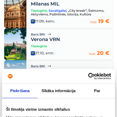
Milanas MIL
Tiesioginis
,
Savaitgaliai
,
„City break“
,
Šeimoms
,
Aktyviems
,
Pažintinės
,
Istorija
,
Kultūra
19 €
17.09, ketv.
nuo
Baris BRI
Verona VRN
Tiesioginis
20 €
27.10, antr.
nuo
Baris BRI
Viena VIE
Tiesioginis
,
Savaitgaliai
,
„City break“
,
Šeimoms
,
Pažintinės
,
Istorija
,
Kultūra
20 €
19.10, pirm.
nuo
Piekrišana
Sīkāka informācija
Par
Baris BRI
Turinas TRN
Šī tīmekļa vietne izmanto sīkfailus
Tiesioginis
,
Savaitgaliai