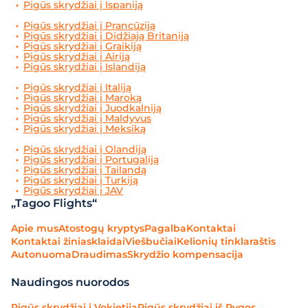
Pigūs skrydžiai į Ispaniją
Pigūs skrydžiai į Prancūziją
Pigūs skrydžiai į Didžiają Britaniją
Pigūs skrydžiai į Graikiją
Pigūs skrydžiai į Airiją
Pigūs skrydžiai į Islandiją
Pigūs skrydžiai į Italiją
Pigūs skrydžiai į Maroką
Pigūs skrydžiai į Juodkalniją
Pigūs skrydžiai į Maldyvus
Pigūs skrydžiai į Meksiką
Pigūs skrydžiai į Olandiją
Pigūs skrydžiai į Portugaliją
Pigūs skrydžiai į Tailandą
Pigūs skrydžiai į Turkiją
Pigūs skrydžiai į JAV
„Tagoo Flights“
Apie mus
Atostogų kryptys
Pagalba
Kontaktai
Kontaktai žiniasklaidai
Viešbučiai
Kelionių tinklaraštis
Autonuoma
Draudimas
Skrydžio kompensacija
Naudingos nuorodos
Pigūs skrydžiai į Vokietiją
Pigūs skrydžiai iš Rygos