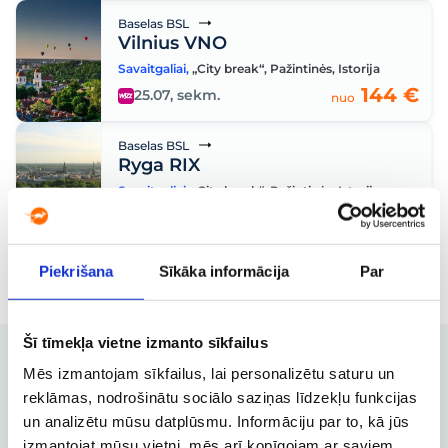
Baselas BSL
Vilnius VNO
Savaitgaliai
,
„City break“
,
Pažintinės
,
Istorija
144 €
25.07, sekm.
nuo
Baselas BSL
Ryga RIX
Savaitgaliai
,
„City break“
,
Pažintinės
,
Istorija
203 €
12.09, šešt.
nuo
Piekrišana
Sīkāka informācija
Par
Šī tīmekļa vietne izmanto sīkfailus
Mēs izmantojam sīkfailus, lai personalizētu saturu un
reklāmas, nodrošinātu sociālo saziņas līdzekļu funkcijas
Užsakymų valdymas
un analizētu mūsu datplūsmu. Informāciju par to, kā jūs
izmantojat mūsu vietni, mēs arī kopīgojam ar saviem
Užsakymo keitimas, atšaukimas ir