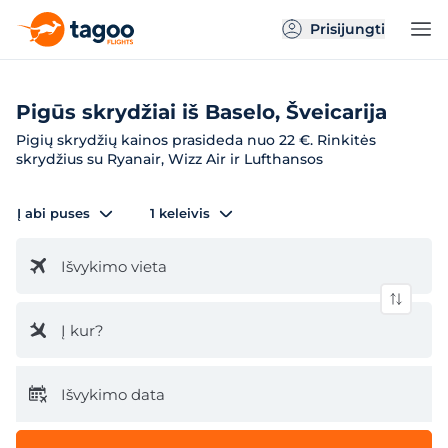
Prisijungti
Pigūs skrydžiai iš Baselo, Šveicarija
Pigių skrydžių kainos prasideda nuo 22 €. Rinkitės
skrydžius su Ryanair, Wizz Air ir Lufthansos
Į abi puses
1 keleivis
Išvykimo vieta
Į kur?
Išvykimo data