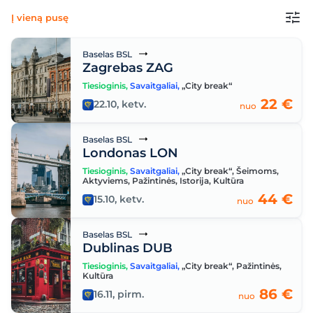
Į vieną pusę
Baselas BSL
Zagrebas ZAG
Tiesioginis
,
Savaitgaliai
,
„City break“
22 €
22.10, ketv.
nuo
Baselas BSL
Londonas LON
Tiesioginis
,
Savaitgaliai
,
„City break“
,
Šeimoms
,
Aktyviems
,
Pažintinės
,
Istorija
,
Kultūra
44 €
15.10, ketv.
nuo
Baselas BSL
Dublinas DUB
Tiesioginis
,
Savaitgaliai
,
„City break“
,
Pažintinės
,
Kultūra
86 €
16.11, pirm.
nuo