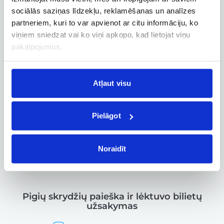
kitos svarbios funkcijos
sociālās saziņas līdzekļu, reklamēšanas un analīzes
partneriem, kuri to var apvienot ar citu informāciju, ko
viņiem sniedzat vai ko viņi apkopo, kad lietojat viņu
pakalpojumus.
Verslo paskyra
Verslo, tarnybinių ir darbostogų
skrydžių užsakymai
Atļaut visu
Pielāgot
Skrydžio sekimas
Skrydžio būsenos ir kitos aktualios
informacijos sekimas realiuoju laiku
Noraidīt
Pigių skrydžių paieška ir lėktuvo bilietų
užsakymas