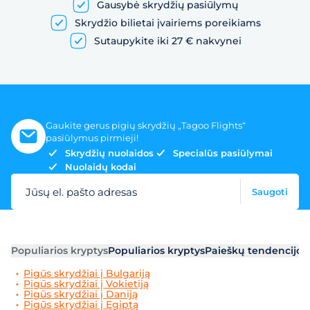
Gausybė skrydžių pasiūlymų
Skrydžio bilietai įvairiems poreikiams
Sutaupykite iki 27 € nakvynei
Gaukite gerus pigių skrydžių „Tagoo Flights“
pasiūlymus pirmieji!
Skrydžių nuolaidos
Specialūs pasiūlymai
Nuolaidų kodai
Jūsų el. pašto adresas
Saugoti
Populiarios kryptys
Populiarios kryptys
Paieškų tendencijos
Pigūs skrydžiai į Bulgariją
Pigūs skrydžiai į Vokietiją
Pigūs skrydžiai į Daniją
Pigūs skrydžiai į Egiptą