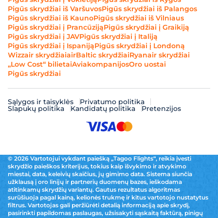
Pigūs skrydžiai iš Varšuvos
Pigūs skrydžiai iš Palangos
Pigūs skrydžiai iš Kauno
Pigūs skrydžiai iš Vilniaus
Pigūs skrydžiai į Prancūziją
Pigūs skrydžiai į Graikiją
Pigūs skrydžiai į JAV
Pigūs skrydžiai į Italiją
Pigūs skrydžiai į Ispaniją
Pigūs skrydžiai į Londoną
Wizzair skrydžiai
airBaltic skrydžiai
Ryanair skrydžiai
„Low Cost“ bilietai
Aviakompanijos
Oro uostai
Pigūs skrydžiai
Sąlygos ir taisyklės
Privatumo politika
Slapukų politika
Kandidatų politika
Pretenzijos
© 2026 Vartotojui vykdant paiešką „Tagoo Flights“, reikia įvesti
skrydžio paieškos kriterijus, tokius kaip išvykimo ir atvykimo
miestai, data, keleivių skaičius, jų gimimo data. Sistema siunčia
užklausą į oro linijų ir partnerių duomenų bazes, ieškodama
atitinkamų skrydžių variantų. Gautus rezultatus algoritmas
surūšiuoja pagal kainą, kelionės trukmę ir kitus vartotojo nustatytus
filtrus. Vartotojas gali peržiūrėti detalią informaciją apie skrydį,
pasirinkti papildomas paslaugas, užsisakyti sąskaitą faktūrą, pinigų