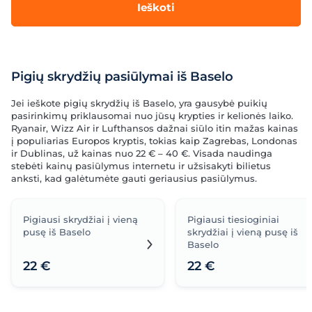
Ieškoti
Pigių skrydžių pasiūlymai iš Baselo
Jei ieškote pigių skrydžių iš Baselo, yra gausybė puikių
pasirinkimų priklausomai nuo jūsų krypties ir kelionės laiko.
Ryanair, Wizz Air ir Lufthansos dažnai siūlo itin mažas kainas
į populiarias Europos kryptis, tokias kaip Zagrebas, Londonas
ir Dublinas, už kainas nuo 22 € – 40 €. Visada naudinga
stebėti kainų pasiūlymus internetu ir užsisakyti bilietus
anksti, kad galėtumėte gauti geriausius pasiūlymus.
Pigiausi skrydžiai į vieną
Pigiausi tiesioginiai
pusę iš Baselo
skrydžiai į vieną pusę iš
Baselo
22 €
22 €