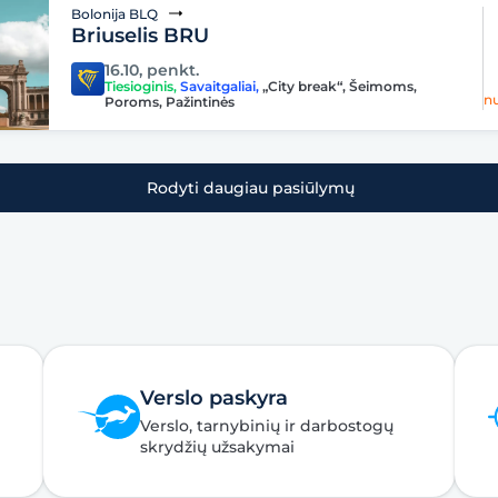
Bolonija BLQ
Briuselis BRU
16.10, penkt.
Tiesioginis
,
Savaitgaliai
,
„City break“
,
Šeimoms
,
n
Poroms
,
Pažintinės
Rodyti daugiau pasiūlymų
Verslo paskyra
Verslo, tarnybinių ir darbostogų
skrydžių užsakymai