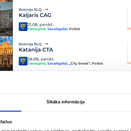
Bolonija BLQ
Kaljaris CAG
21.08, penkt.
n
Tiesioginis
,
Savaitgaliai
,
Poilsis
Bolonija BLQ
Katanija CTA
28.08, penkt.
n
Tiesioginis
,
Savaitgaliai
,
„City break“
,
Poilsis
Bolonija BLQ
Palermas PMO
23.08, sekm.
n
Tiesioginis
,
Savaitgaliai
,
„City break“
,
Poilsis
Sīkāka informācija
Bolonija BLQ
Thesaloniki SKG
failus
26.08, treč.
 personalizētu saturu un reklāmas, nodrošinātu sociālo saziņas l