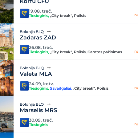
Korfu CFU
19.08, treč.
n
Tiesioginis
,
„City break“
,
Poilsis
Bolonija BLQ
Zadaras ZAD
26.08, treč.
n
Tiesioginis
,
„City break“
,
Poilsis
,
Gamtos pažinimas
Bolonija BLQ
Valeta MLA
24.09, ketv.
n
Tiesioginis
,
Savaitgaliai
,
„City break“
,
Poilsis
Bolonija BLQ
Marselis MRS
30.09, treč.
n
Tiesioginis