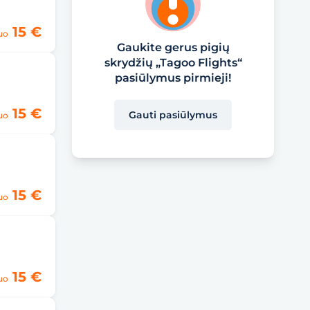
15 €
uo
Gaukite gerus pigių
skrydžių „Tagoo Flights“
pasiūlymus pirmieji!
15 €
Gauti pasiūlymus
uo
15 €
uo
15 €
uo