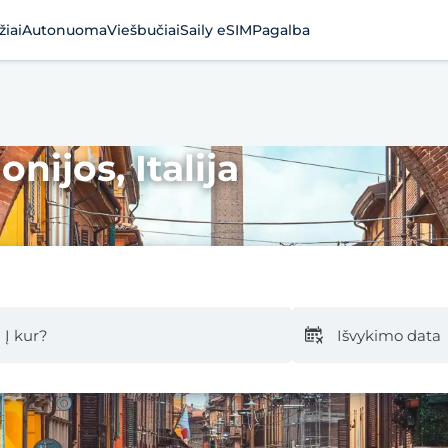
žiai
Autonuoma
Viešbučiai
Saily eSIM
Pagalba
nijos, Italija
Į kur?
Išvykimo data