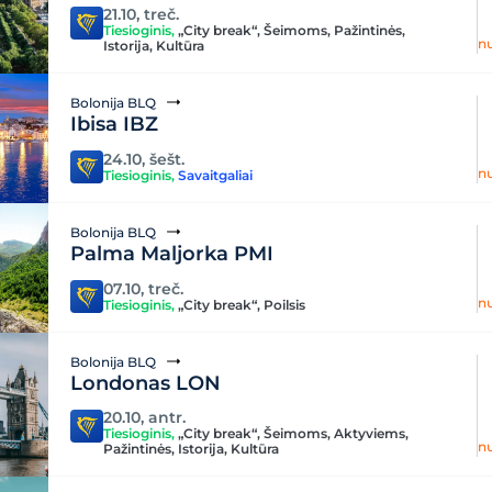
21.10, treč.
Tiesioginis
,
„City break“
,
Šeimoms
,
Pažintinės
,
n
Istorija
,
Kultūra
Bolonija BLQ
Ibisa IBZ
24.10, šešt.
n
Tiesioginis
,
Savaitgaliai
Bolonija BLQ
Palma Maljorka PMI
07.10, treč.
n
Tiesioginis
,
„City break“
,
Poilsis
Bolonija BLQ
Londonas LON
20.10, antr.
Tiesioginis
,
„City break“
,
Šeimoms
,
Aktyviems
,
n
Pažintinės
,
Istorija
,
Kultūra