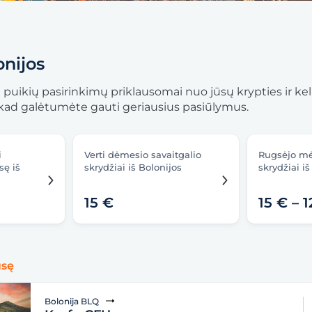
onijos
bė puikių pasirinkimų priklausomai nuo jūsų krypties ir ke
i, kad galėtumėte gauti geriausius pasiūlymus.
i
Verti dėmesio savaitgalio
Rugsėjo m
sę iš
skrydžiai iš Bolonijos
skrydžiai iš
15 €
15 € – 
usę
Bolonija BLQ