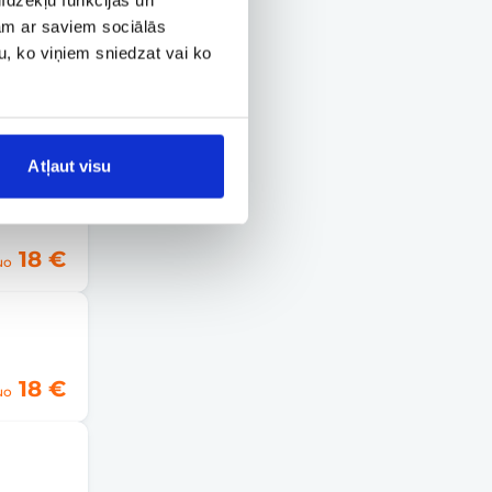
17 €
uo
jam ar saviem sociālās
u, ko viņiem sniedzat vai ko
17 €
uo
Atļaut visu
18 €
uo
18 €
uo