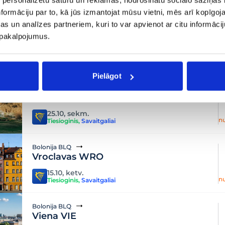
n
Tiesioginis
,
Poilsis
formāciju par to, kā jūs izmantojat mūsu vietni, mēs arī kopīgo
s un analīzes partneriem, kuri to var apvienot ar citu informācij
Bolonija BLQ
u pakalpojumus.
Trapanis TPS
22.09, antr.
n
Tiesioginis
,
Poilsis
Pielāgot
Bolonija BLQ
Lamezia Terme SUF
25.10, sekm.
n
Tiesioginis
,
Savaitgaliai
Bolonija BLQ
Vroclavas WRO
15.10, ketv.
n
Tiesioginis
,
Savaitgaliai
Bolonija BLQ
Viena VIE