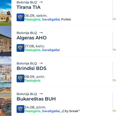
Bolonija BLQ
Tirana TIA
06.09, sekm.
n
Tiesioginis
,
Savaitgaliai
,
Poilsis
Bolonija BLQ
Algeras AHO
27.08, ketv.
n
Tiesioginis
,
Savaitgaliai
Bolonija BLQ
Brindisi BDS
08.09, antr.
n
Tiesioginis
Bolonija BLQ
Bukareštas BUH
24.08, pirm.
n
Tiesioginis
,
Savaitgaliai
,
„City break“