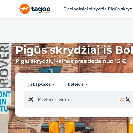
Tiesioginiai skrydžiai
Pigūs skryd
Pigūs skrydžiai iš Bolo
Pigių skrydžių kainos prasideda nuo 15 €
Į abi puses
1 keleivis
Išvykimo vieta