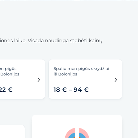
lionės laiko. Visada naudinga stebėti kainų
ėn pigūs
Spalio mėn pigūs skrydžiai
 Bolonijos
iš Bolonijos
122 €
18 € – 94 €