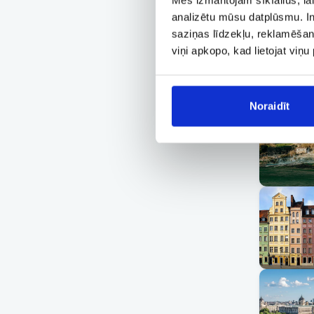
analizētu mūsu datplūsmu. In
saziņas līdzekļu, reklamēšana
viņi apkopo, kad lietojat viņ
Noraidīt