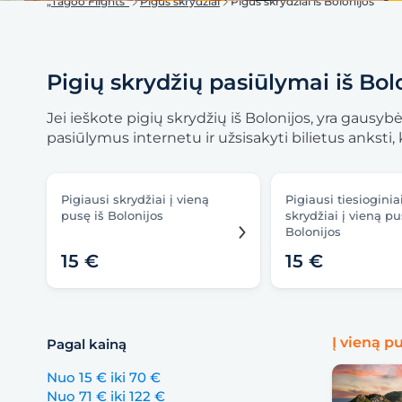
„Tagoo Flights“
Pigūs skrydžiai
Pigūs skrydžiai iš Bolonijos
Pigių skrydžių pasiūlymai iš Bol
Jei ieškote pigių skrydžių iš Bolonijos, yra gausy
pasiūlymus internetu ir užsisakyti bilietus ankst
Pigiausi skrydžiai į vieną
Pigiausi tiesioginia
pusę iš Bolonijos
skrydžiai į vieną pu
Bolonijos
15 €
15 €
Į vieną p
Pagal kainą
Nuo 15 € iki 70 €
Nuo 71 € iki 122 €