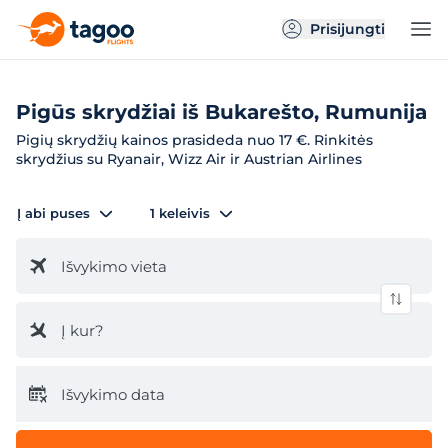
Prisijungti
Pigūs skrydžiai iš Bukarešto, Rumunija
Pigių skrydžių kainos prasideda nuo 17 €. Rinkitės
skrydžius su Ryanair, Wizz Air ir Austrian Airlines
Į abi puses
1 keleivis
Išvykimo vieta
Į kur?
Išvykimo data