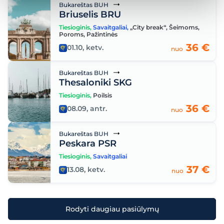
Bukareštas BUH
Briuselis BRU
Tiesioginis
,
Savaitgaliai
,
„City break“
,
Šeimoms
,
Poroms
,
Pažintinės
36 €
01.10, ketv.
nuo
Bukareštas BUH
Thesaloniki SKG
Tiesioginis
,
Poilsis
36 €
08.09, antr.
nuo
Bukareštas BUH
Peskara PSR
Tiesioginis
,
Savaitgaliai
37 €
13.08, ketv.
nuo
Rodyti daugiau pasiūlymų