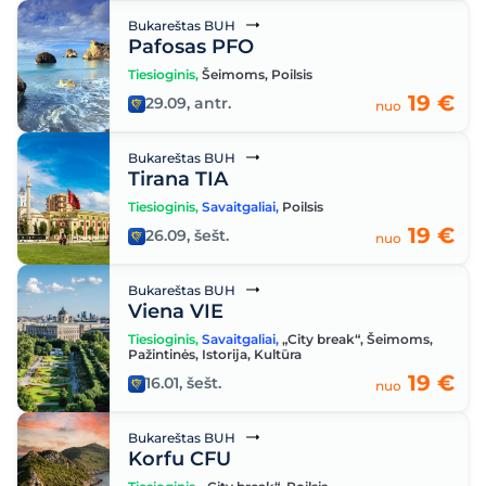
Bukareštas BUH
Pafosas PFO
Tiesioginis
,
Šeimoms
,
Poilsis
19 €
29.09, antr.
nuo
Bukareštas BUH
Tirana TIA
Tiesioginis
,
Savaitgaliai
,
Poilsis
19 €
26.09, šešt.
nuo
Bukareštas BUH
Viena VIE
Tiesioginis
,
Savaitgaliai
,
„City break“
,
Šeimoms
,
Pažintinės
,
Istorija
,
Kultūra
19 €
16.01, šešt.
nuo
Bukareštas BUH
Korfu CFU