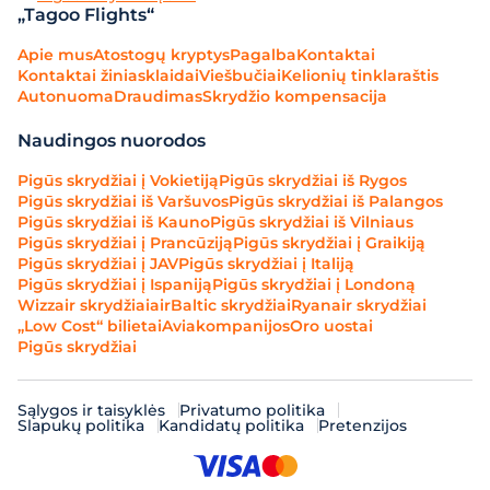
„Tagoo Flights“
Apie mus
Atostogų kryptys
Pagalba
Kontaktai
Kontaktai žiniasklaidai
Viešbučiai
Kelionių tinklaraštis
Autonuoma
Draudimas
Skrydžio kompensacija
Naudingos nuorodos
Pigūs skrydžiai į Vokietiją
Pigūs skrydžiai iš Rygos
Pigūs skrydžiai iš Varšuvos
Pigūs skrydžiai iš Palangos
Pigūs skrydžiai iš Kauno
Pigūs skrydžiai iš Vilniaus
Pigūs skrydžiai į Prancūziją
Pigūs skrydžiai į Graikiją
Pigūs skrydžiai į JAV
Pigūs skrydžiai į Italiją
Pigūs skrydžiai į Ispaniją
Pigūs skrydžiai į Londoną
Wizzair skrydžiai
airBaltic skrydžiai
Ryanair skrydžiai
„Low Cost“ bilietai
Aviakompanijos
Oro uostai
Pigūs skrydžiai
Sąlygos ir taisyklės
Privatumo politika
Slapukų politika
Kandidatų politika
Pretenzijos