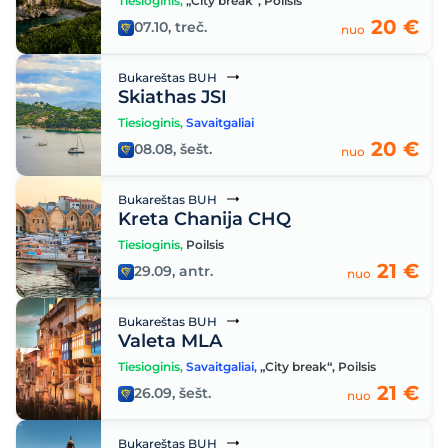
Tiesioginis
,
„City break“
,
Poilsis
20 €
07.10, treč.
nuo
Bukareštas BUH
Skiathas JSI
Tiesioginis
,
Savaitgaliai
20 €
08.08, šešt.
nuo
Bukareštas BUH
Kreta Chanija CHQ
Tiesioginis
,
Poilsis
21 €
29.09, antr.
nuo
Bukareštas BUH
Valeta MLA
Tiesioginis
,
Savaitgaliai
,
„City break“
,
Poilsis
21 €
26.09, šešt.
nuo
Bukareštas BUH