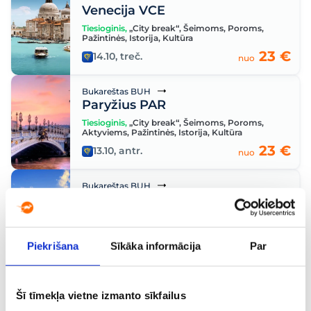
Venecija VCE
Tiesioginis
,
„City break“
,
Šeimoms
,
Poroms
,
Pažintinės
,
Istorija
,
Kultūra
23 €
14.10, treč.
nuo
Bukareštas BUH
Paryžius PAR
Tiesioginis
,
„City break“
,
Šeimoms
,
Poroms
,
Aktyviems
,
Pažintinės
,
Istorija
,
Kultūra
23 €
13.10, antr.
nuo
Bukareštas BUH
Pisa PSA
Tiesioginis
,
„City break“
,
Poroms
,
Pažintinės
,
Istorija
24 €
30.09, treč.
Piekrišana
Sīkāka informācija
Par
nuo
Bukareštas BUH
Londonas LON
Šī tīmekļa vietne izmanto sīkfailus