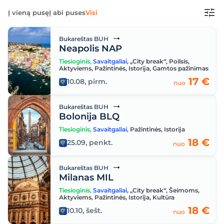
Į vieną pusę
Į abi puses
Visi
Bukareštas BUH
Neapolis NAP
Tiesioginis
,
Savaitgaliai
,
„City break“
,
Poilsis
,
Aktyviems
,
Pažintinės
,
Istorija
,
Gamtos pažinimas
17 €
10.08, pirm.
nuo
Bukareštas BUH
Bolonija BLQ
Tiesioginis
,
Savaitgaliai
,
Pažintinės
,
Istorija
18 €
25.09, penkt.
nuo
Bukareštas BUH
Milanas MIL
Tiesioginis
,
Savaitgaliai
,
„City break“
,
Šeimoms
,
Aktyviems
,
Pažintinės
,
Istorija
,
Kultūra
18 €
10.10, šešt.
nuo