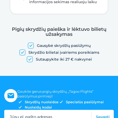
informacijos sekimas realiuoju laiku
Pigių skrydžių paieška ir lėktuvo bilietų
užsakymas
Gausybė skrydžių pasiūlymų
Skrydžio bilietai įvairiems poreikiams
Sutaupykite iki 27 € nakvynei
Gaukite gerus pigių skrydžių „Tagoo Flights“
pasiūlymus pirmieji!
Skrydžių nuolaidos
Specialūs pasiūlymai
Nuolaidų kodai
Jūsų el. pašto adresas
Saugoti