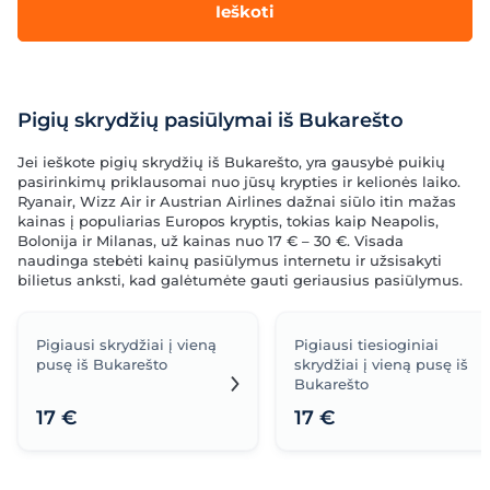
Ieškoti
Pigių skrydžių pasiūlymai iš Bukarešto
Jei ieškote pigių skrydžių iš Bukarešto, yra gausybė puikių
pasirinkimų priklausomai nuo jūsų krypties ir kelionės laiko.
Ryanair, Wizz Air ir Austrian Airlines dažnai siūlo itin mažas
kainas į populiarias Europos kryptis, tokias kaip Neapolis,
Bolonija ir Milanas, už kainas nuo 17 € – 30 €. Visada
naudinga stebėti kainų pasiūlymus internetu ir užsisakyti
bilietus anksti, kad galėtumėte gauti geriausius pasiūlymus.
Pigiausi skrydžiai į vieną
Pigiausi tiesioginiai
pusę iš Bukarešto
skrydžiai į vieną pusę iš
Bukarešto
17 €
17 €