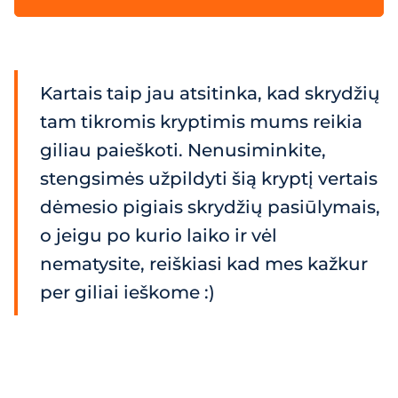
Kartais taip jau atsitinka, kad skrydžių
tam tikromis kryptimis mums reikia
giliau paieškoti. Nenusiminkite,
stengsimės užpildyti šią kryptį vertais
dėmesio pigiais skrydžių pasiūlymais,
o jeigu po kurio laiko ir vėl
nematysite, reiškiasi kad mes kažkur
per giliai ieškome :)