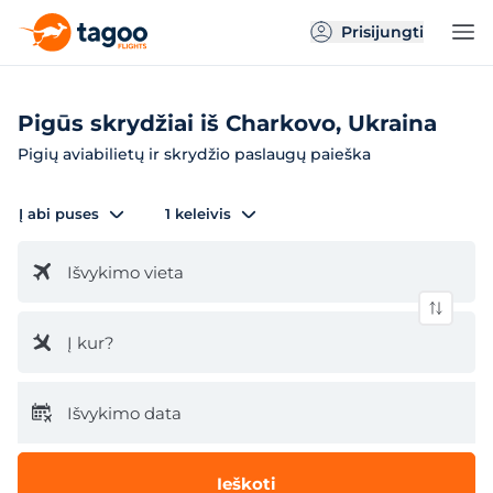
Prisijungti
Pigūs skrydžiai iš Charkovo, Ukraina
Pigių aviabilietų ir skrydžio paslaugų paieška
Į abi puses
1 keleivis
Išvykimo vieta
Į kur?
Išvykimo data
Ieškoti