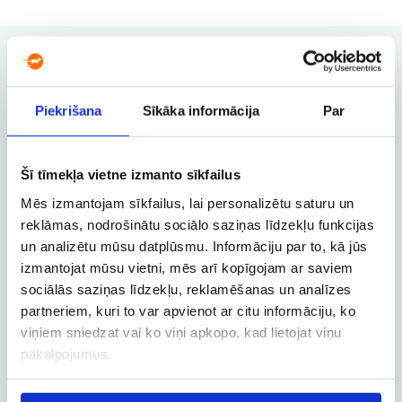
Piekrišana
Sīkāka informācija
Par
Užsakymų valdymas
Užsakymo keitimas, atšaukimas ir
kitos svarbios funkcijos
Šī tīmekļa vietne izmanto sīkfailus
Mēs izmantojam sīkfailus, lai personalizētu saturu un
reklāmas, nodrošinātu sociālo saziņas līdzekļu funkcijas
Verslo paskyra
un analizētu mūsu datplūsmu. Informāciju par to, kā jūs
Verslo, tarnybinių ir darbostogų
izmantojat mūsu vietni, mēs arī kopīgojam ar saviem
skrydžių užsakymai
sociālās saziņas līdzekļu, reklamēšanas un analīzes
partneriem, kuri to var apvienot ar citu informāciju, ko
viņiem sniedzat vai ko viņi apkopo, kad lietojat viņu
pakalpojumus.
Skrydžio sekimas
Skrydžio būsenos ir kitos aktualios
informacijos sekimas realiuoju laiku