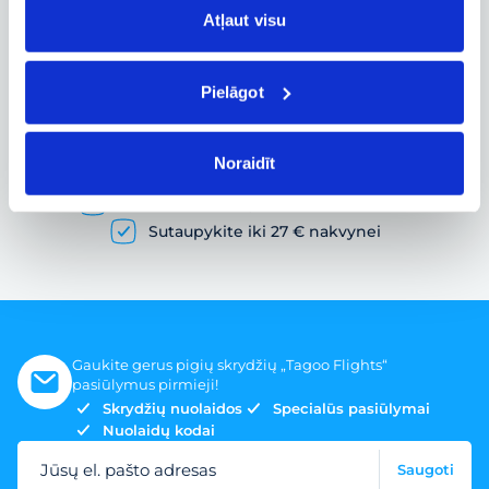
Atļaut visu
Pielāgot
Pigių skrydžių paieška ir lėktuvo bilietų
užsakymas
Noraidīt
Gausybė skrydžių pasiūlymų
Skrydžio bilietai įvairiems poreikiams
Sutaupykite iki 27 € nakvynei
Gaukite gerus pigių skrydžių „Tagoo Flights“
pasiūlymus pirmieji!
Skrydžių nuolaidos
Specialūs pasiūlymai
Nuolaidų kodai
Jūsų el. pašto adresas
Saugoti