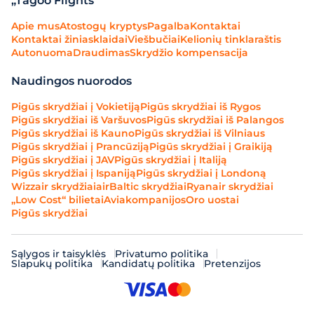
„Tagoo Flights“
Apie mus
Atostogų kryptys
Pagalba
Kontaktai
Kontaktai žiniasklaidai
Viešbučiai
Kelionių tinklaraštis
Autonuoma
Draudimas
Skrydžio kompensacija
Naudingos nuorodos
Pigūs skrydžiai į Vokietiją
Pigūs skrydžiai iš Rygos
Pigūs skrydžiai iš Varšuvos
Pigūs skrydžiai iš Palangos
Pigūs skrydžiai iš Kauno
Pigūs skrydžiai iš Vilniaus
Pigūs skrydžiai į Prancūziją
Pigūs skrydžiai į Graikiją
Pigūs skrydžiai į JAV
Pigūs skrydžiai į Italiją
Pigūs skrydžiai į Ispaniją
Pigūs skrydžiai į Londoną
Wizzair skrydžiai
airBaltic skrydžiai
Ryanair skrydžiai
„Low Cost“ bilietai
Aviakompanijos
Oro uostai
Pigūs skrydžiai
Sąlygos ir taisyklės
Privatumo politika
Slapukų politika
Kandidatų politika
Pretenzijos