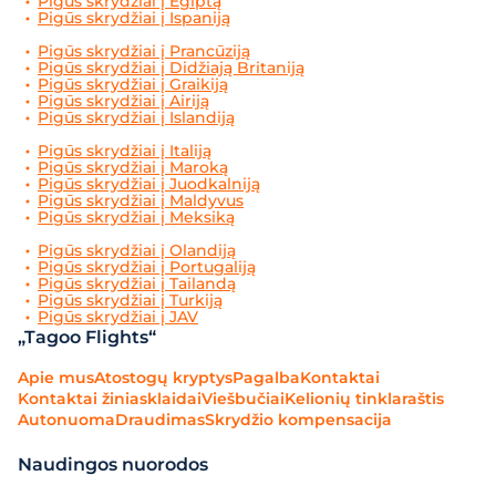
Pigūs skrydžiai į Egiptą
Pigūs skrydžiai į Ispaniją
Pigūs skrydžiai į Prancūziją
Pigūs skrydžiai į Didžiają Britaniją
Pigūs skrydžiai į Graikiją
Pigūs skrydžiai į Airiją
Pigūs skrydžiai į Islandiją
Pigūs skrydžiai į Italiją
Pigūs skrydžiai į Maroką
Pigūs skrydžiai į Juodkalniją
Pigūs skrydžiai į Maldyvus
Pigūs skrydžiai į Meksiką
Pigūs skrydžiai į Olandiją
Pigūs skrydžiai į Portugaliją
Pigūs skrydžiai į Tailandą
Pigūs skrydžiai į Turkiją
Pigūs skrydžiai į JAV
„Tagoo Flights“
Apie mus
Atostogų kryptys
Pagalba
Kontaktai
Kontaktai žiniasklaidai
Viešbučiai
Kelionių tinklaraštis
Autonuoma
Draudimas
Skrydžio kompensacija
Naudingos nuorodos