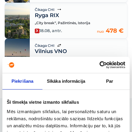
Čikaga CHI
Ryga RIX
„City break“
,
Pažintinės
,
Istorija
478 €
18.08, antr.
nuo
Čikaga CHI
Vilnius VNO
„City break“
,
Pažintinės
,
Istorija
615 €
16.09, treč.
– 22.09, antr.
nuo
Piekrišana
Sīkāka informācija
Par
Šī tīmekļa vietne izmanto sīkfailus
Mēs izmantojam sīkfailus, lai personalizētu saturu un
reklāmas, nodrošinātu sociālo saziņas līdzekļu funkcijas
un analizētu mūsu datplūsmu. Informāciju par to, kā jūs
Užsakymų valdymas