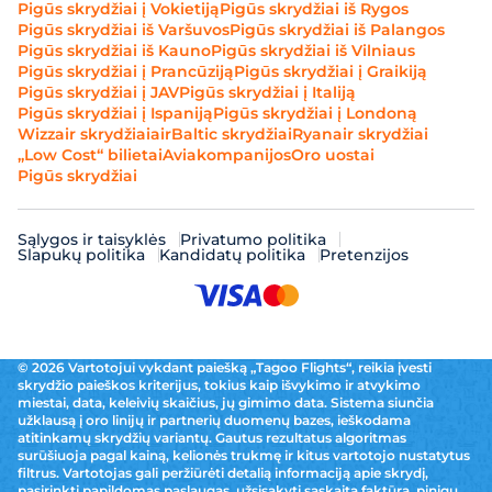
Pigūs skrydžiai į Vokietiją
Pigūs skrydžiai iš Rygos
Pigūs skrydžiai iš Varšuvos
Pigūs skrydžiai iš Palangos
Pigūs skrydžiai iš Kauno
Pigūs skrydžiai iš Vilniaus
Pigūs skrydžiai į Prancūziją
Pigūs skrydžiai į Graikiją
Pigūs skrydžiai į JAV
Pigūs skrydžiai į Italiją
Pigūs skrydžiai į Ispaniją
Pigūs skrydžiai į Londoną
Wizzair skrydžiai
airBaltic skrydžiai
Ryanair skrydžiai
„Low Cost“ bilietai
Aviakompanijos
Oro uostai
Pigūs skrydžiai
Sąlygos ir taisyklės
Privatumo politika
Slapukų politika
Kandidatų politika
Pretenzijos
© 2026 Vartotojui vykdant paiešką „Tagoo Flights“, reikia įvesti
skrydžio paieškos kriterijus, tokius kaip išvykimo ir atvykimo
miestai, data, keleivių skaičius, jų gimimo data. Sistema siunčia
užklausą į oro linijų ir partnerių duomenų bazes, ieškodama
atitinkamų skrydžių variantų. Gautus rezultatus algoritmas
surūšiuoja pagal kainą, kelionės trukmę ir kitus vartotojo nustatytus
filtrus. Vartotojas gali peržiūrėti detalią informaciją apie skrydį,
pasirinkti papildomas paslaugas, užsisakyti sąskaitą faktūrą, pinigų