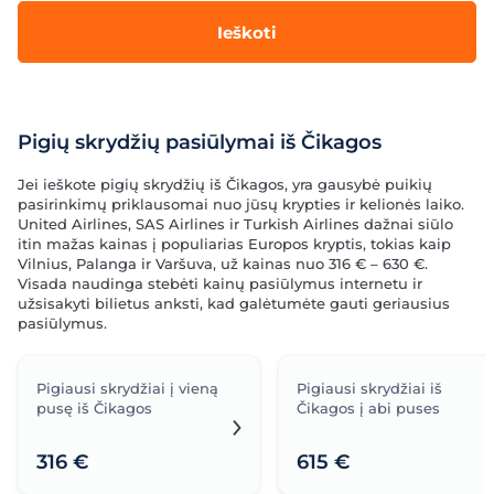
Ieškoti
Pigių skrydžių pasiūlymai iš Čikagos
Jei ieškote pigių skrydžių iš Čikagos, yra gausybė puikių
pasirinkimų priklausomai nuo jūsų krypties ir kelionės laiko.
United Airlines, SAS Airlines ir Turkish Airlines dažnai siūlo
itin mažas kainas į populiarias Europos kryptis, tokias kaip
Vilnius, Palanga ir Varšuva, už kainas nuo 316 € – 630 €.
Visada naudinga stebėti kainų pasiūlymus internetu ir
užsisakyti bilietus anksti, kad galėtumėte gauti geriausius
pasiūlymus.
Pigiausi skrydžiai į vieną
Pigiausi skrydžiai iš
pusę iš Čikagos
Čikagos į abi puses
316 €
615 €