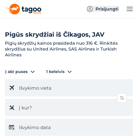
Prisijungti
Pigūs skrydžiai iš Čikagos, JAV
Pigių skrydžių kainos prasideda nuo 316 €. Rinkitės
skrydžius su United Airlines, SAS Airlines ir Turkish
Airlines
Į abi puses
1 keleivis
Išvykimo vieta
Į kur?
Išvykimo data