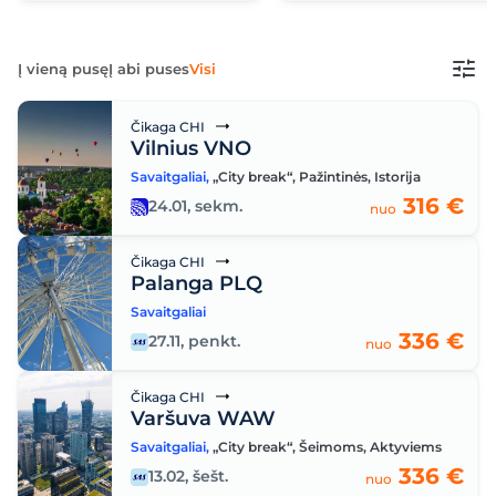
Į vieną pusę
Į abi puses
Visi
Čikaga CHI
Vilnius VNO
Savaitgaliai
,
„City break“
,
Pažintinės
,
Istorija
316 €
24.01, sekm.
nuo
Čikaga CHI
Palanga PLQ
Savaitgaliai
336 €
27.11, penkt.
nuo
Čikaga CHI
Varšuva WAW
Savaitgaliai
,
„City break“
,
Šeimoms
,
Aktyviems
336 €
13.02, šešt.
nuo