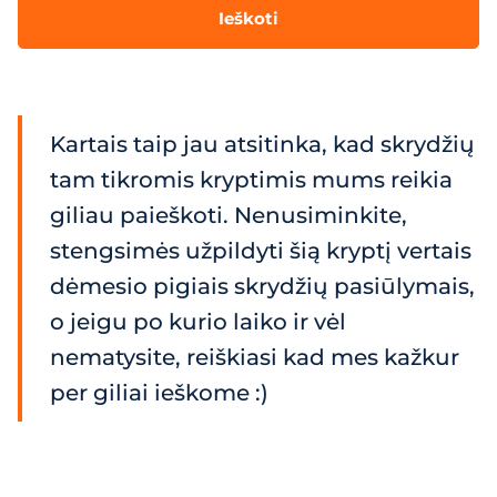
Ieškoti
Kartais taip jau atsitinka, kad skrydžių
tam tikromis kryptimis mums reikia
giliau paieškoti. Nenusiminkite,
stengsimės užpildyti šią kryptį vertais
dėmesio pigiais skrydžių pasiūlymais,
o jeigu po kurio laiko ir vėl
nematysite, reiškiasi kad mes kažkur
per giliai ieškome :)