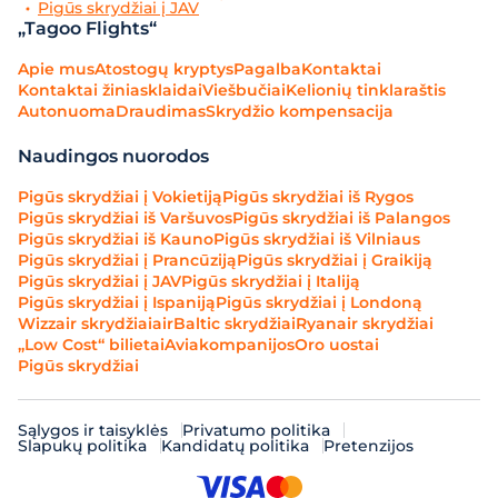
Pigūs skrydžiai į JAV
„Tagoo Flights“
Apie mus
Atostogų kryptys
Pagalba
Kontaktai
Kontaktai žiniasklaidai
Viešbučiai
Kelionių tinklaraštis
Autonuoma
Draudimas
Skrydžio kompensacija
Naudingos nuorodos
Pigūs skrydžiai į Vokietiją
Pigūs skrydžiai iš Rygos
Pigūs skrydžiai iš Varšuvos
Pigūs skrydžiai iš Palangos
Pigūs skrydžiai iš Kauno
Pigūs skrydžiai iš Vilniaus
Pigūs skrydžiai į Prancūziją
Pigūs skrydžiai į Graikiją
Pigūs skrydžiai į JAV
Pigūs skrydžiai į Italiją
Pigūs skrydžiai į Ispaniją
Pigūs skrydžiai į Londoną
Wizzair skrydžiai
airBaltic skrydžiai
Ryanair skrydžiai
„Low Cost“ bilietai
Aviakompanijos
Oro uostai
Pigūs skrydžiai
Sąlygos ir taisyklės
Privatumo politika
Slapukų politika
Kandidatų politika
Pretenzijos