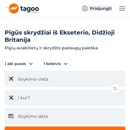
Prisijungti
Pigūs skrydžiai iš Ekseterio, Didžioji
Britanija
Pigių aviabilietų ir skrydžio paslaugų paieška
Į abi puses
1 keleivis
Išvykimo vieta
Į kur?
Išvykimo data