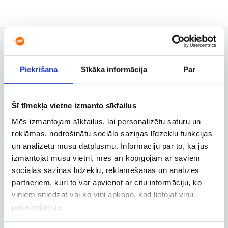
Piekrišana
Sīkāka informācija
Par
Užsakymų valdymas
Užsakymo keitimas, atšaukimas ir
kitos svarbios funkcijos
Šī tīmekļa vietne izmanto sīkfailus
Mēs izmantojam sīkfailus, lai personalizētu saturu un
reklāmas, nodrošinātu sociālo saziņas līdzekļu funkcijas
Verslo paskyra
un analizētu mūsu datplūsmu. Informāciju par to, kā jūs
izmantojat mūsu vietni, mēs arī kopīgojam ar saviem
Verslo, tarnybinių ir darbostogų
skrydžių užsakymai
sociālās saziņas līdzekļu, reklamēšanas un analīzes
partneriem, kuri to var apvienot ar citu informāciju, ko
viņiem sniedzat vai ko viņi apkopo, kad lietojat viņu
pakalpojumus.
Skrydžio sekimas