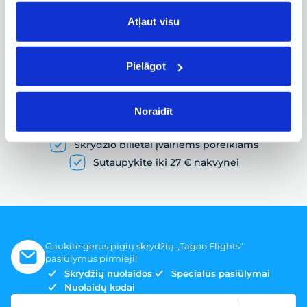
Skrydžio būsenos ir kitos aktualios
informacijos sekimas realiuoju laiku
Atļaut visu
Pielāgot
Pigių skrydžių paieška ir lėktuvo bilietų
užsakymas
Noraidīt
Gausybė skrydžių pasiūlymų
Skrydžio bilietai įvairiems poreikiams
Sutaupykite iki 27 € nakvynei
Gaukite gerus pigių skrydžių „Tagoo Flights“
pasiūlymus pirmieji!
Skrydžių nuolaidos
Specialūs pasiūlymai
Nuolaidų kodai