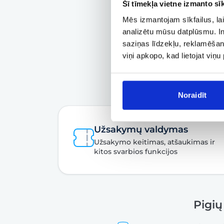
Šī tīmekļa vietne izmanto sīk
Mēs izmantojam sīkfailus, lai
analizētu mūsu datplūsmu. In
saziņas līdzekļu, reklamēšana
viņi apkopo, kad lietojat viņ
Noraidīt
Užsakymų valdymas
Užsakymo keitimas, atšaukimas ir
kitos svarbios funkcijos
Pigių