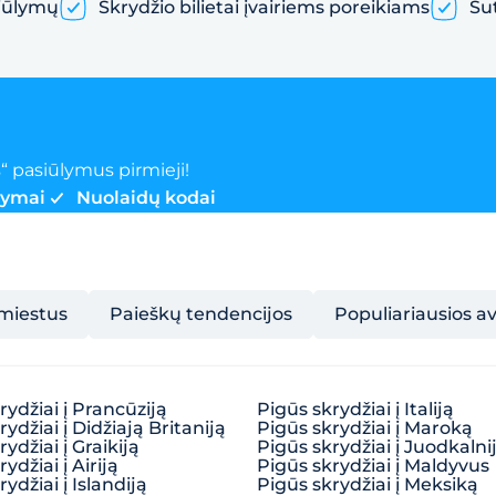
iūlymų
Skrydžio bilietai įvairiems poreikiams
Su
“ pasiūlymus pirmieji!
lymai
Nuolaidų kodai
 miestus
Paieškų tendencijos
Populiariausios a
rydžiai į Prancūziją
Pigūs skrydžiai į Italiją
ydžiai į Didžiają Britaniją
Pigūs skrydžiai į Maroką
ydžiai į Graikiją
Pigūs skrydžiai į Juodkalni
ydžiai į Airiją
Pigūs skrydžiai į Maldyvus
ydžiai į Islandiją
Pigūs skrydžiai į Meksiką