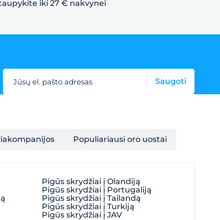
taupykite iki 27 € nakvynei
Saugoti
Jūsų el. pašto adresas
viakompanijos
Populiariausi oro uostai
Pigūs skrydžiai į Olandiją
Pigūs skrydžiai į Portugaliją
ją
Pigūs skrydžiai į Tailandą
Pigūs skrydžiai į Turkiją
Pigūs skrydžiai į JAV