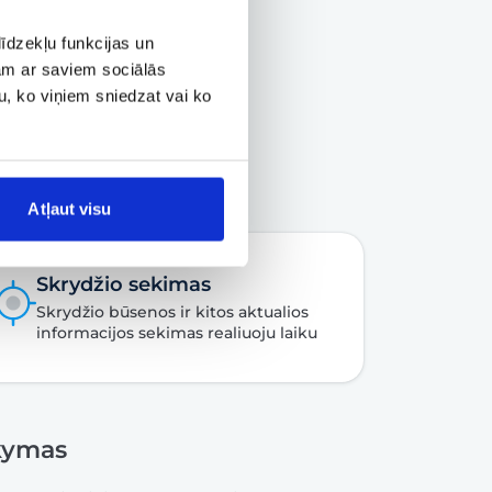
īdzekļu funkcijas un
jam ar saviem sociālās
u, ko viņiem sniedzat vai ko
Atļaut visu
Skrydžio sekimas
Skrydžio būsenos ir kitos aktualios
informacijos sekimas realiuoju laiku
akymas