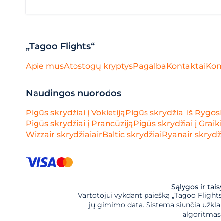
„Tagoo Flights“
Apie mus
Atostogų kryptys
Pagalba
Kontaktai
Kon
Naudingos nuorodos
Pigūs skrydžiai į Vokietiją
Pigūs skrydžiai iš Rygos
Pigūs skrydžiai į Prancūziją
Pigūs skrydžiai į Graik
Wizzair skrydžiai
airBaltic skrydžiai
Ryanair skrydž
Sąlygos ir tai
Vartotojui vykdant paiešką „Tagoo Flights“,
jų gimimo data. Sistema siunčia užklau
algoritmas 