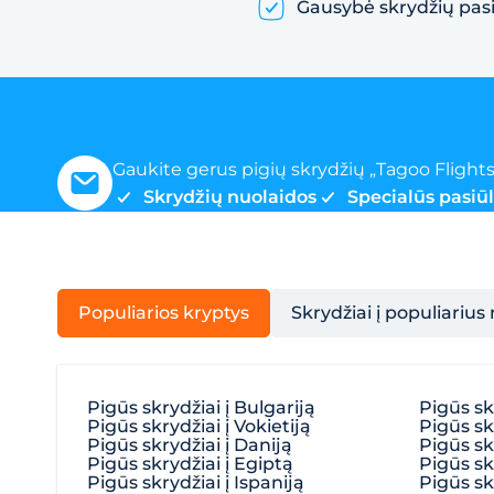
Gausybė skrydžių pas
Gaukite gerus pigių skrydžių „Tagoo Flights
Skrydžių nuolaidos
Specialūs pasiū
Populiarios kryptys
Skrydžiai į populiarius
Pigūs skrydžiai į Bulgariją
Pigūs sk
Pigūs skrydžiai į Vokietiją
Pigūs skr
Pigūs skrydžiai į Daniją
Pigūs skr
Pigūs skrydžiai į Egiptą
Pigūs skr
Pigūs skrydžiai į Ispaniją
Pigūs skr