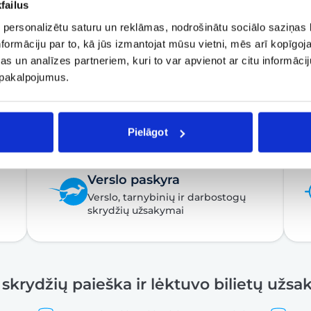
failus
 personalizētu saturu un reklāmas, nodrošinātu sociālo saziņas l
formāciju par to, kā jūs izmantojat mūsu vietni, mēs arī kopīgo
s un analīzes partneriem, kuri to var apvienot ar citu informācij
u pakalpojumus.
Pielāgot
Verslo paskyra
Verslo, tarnybinių ir darbostogų
skrydžių užsakymai
 skrydžių paieška ir lėktuvo bilietų užs