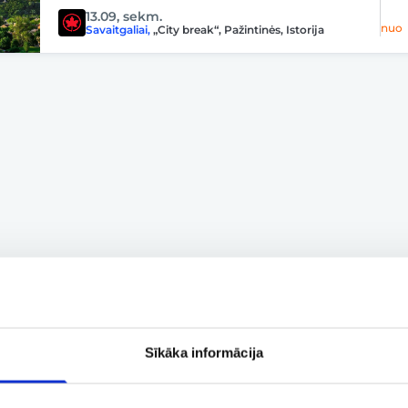
13.09, sekm.
nuo
Savaitgaliai
,
„City break“
,
Pažintinės
,
Istorija
Sīkāka informācija