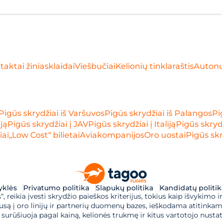
taktai žiniasklaidai
Viešbučiai
Kelionių tinklaraštis
Auton
Pigūs skrydžiai iš Varšuvos
Pigūs skrydžiai iš Palangos
Pi
iją
Pigūs skrydžiai į JAV
Pigūs skrydžiai į Italiją
Pigūs skrydž
iai
„Low Cost“ bilietai
Aviakompanijos
Oro uostai
Pigūs skr
syklės
Privatumo politika
Slapukų politika
Kandidatų politik
 reikia įvesti skrydžio paieškos kriterijus, tokius kaip išvykimo ir
są į oro linijų ir partnerių duomenų bazes, ieškodama atitinkamų
surūšiuoja pagal kainą, kelionės trukmę ir kitus vartotojo nustaty