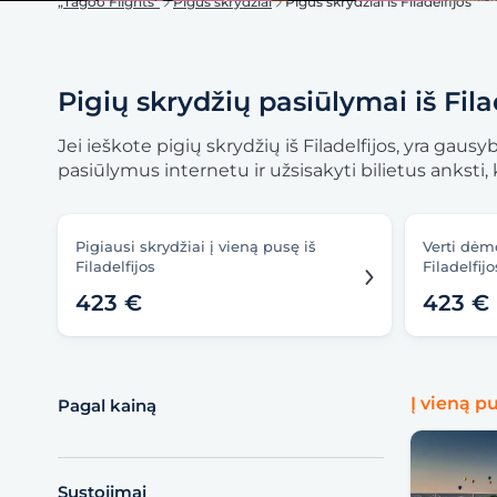
„Tagoo Flights“
Pigūs skrydžiai
Pigūs skrydžiai iš Filadelfijos
Pigių skrydžių pasiūlymai iš Fila
Jei ieškote pigių skrydžių iš Filadelfijos, yra gau
pasiūlymus internetu ir užsisakyti bilietus ankst
Pigiausi skrydžiai į vieną pusę iš
Verti dėme
Filadelfijos
Filadelfijo
423 €
423 €
Į vieną p
Pagal kainą
Sustojimai