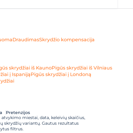
uoma
Draudimas
Skrydžio kompensacija
gūs skrydžiai iš Kauno
Pigūs skrydžiai iš Vilniaus
iai į Ispaniją
Pigūs skrydžiai į Londoną
ydžiai
a
Pretenzijos
 atvykimo miestai, data, keleivių skaičius, 
 skrydžių variantų. Gautus rezultatus 
tus filtrus.