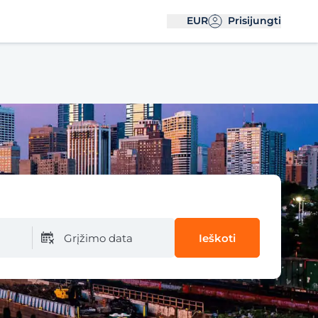
EUR
Prisijungti
Grįžimo data
Ieškoti