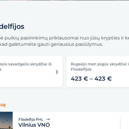
delfijos
sybė puikių pasirinkimų priklausomai nuo jūsų krypties ir 
i, kad galėtumėte gauti geriausius pasiūlymus.
sio savaitgalio skrydžiai iš
Rugsėjo mėn pigūs skrydžiai 
s
Filadelfijos
423 € – 423 €
usę
Filadelfija PHL
Vilnius VNO