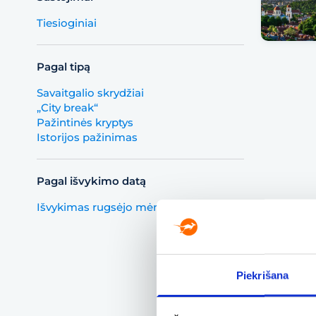
Tiesioginiai
Pagal tipą
Savaitgalio skrydžiai
„City break“
Pažintinės kryptys
Istorijos pažinimas
Pagal išvykimo datą
Išvykimas rugsėjo mėnesį
Piekrišana