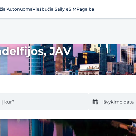
žiai
Autonuoma
Viešbučiai
Saily eSIM
Pagalba
adelfijos, JAV
Į kur?
Išvykimo data