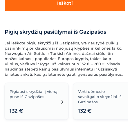
Ieškoti
Pigių skrydžių pasiūlymai iš Gazipašos
Jei ieškote pigių skrydžių iš Gazipašos, yra gausybė puikių
pasirinkimų priklausomai nuo jūsų krypties ir kelionės laiko.
Norwegian Air Suttle ir Turkish Airlines dažnai siūlo itin
mažas kainas į populiarias Europos kryptis, tokias kaip
Vilnius, Varšuva ir Ryga, už kainas nuo 132 € – 260 €. Visada
naudinga stebėti kainų pasiūlymus internetu ir užsisakyti
bilietus anksti, kad galėtumėte gauti geriausius pasiūlymus.
Pigiausi skrydžiai į vieną
Verti dėmesio
pusę iš Gazipašos
savaitgalio skrydžiai iš
Gazipašos
132 €
132 €