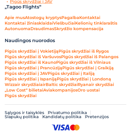
Pigūs skrydžiai į JAV
„Tagoo Flights“
Apie mus
Atostogų kryptys
Pagalba
Kontaktai
Kontaktai žiniasklaidai
Viešbučiai
Kelionių tinklaraštis
Autonuoma
Draudimas
Skrydžio kompensacija
Naudingos nuorodos
Pigūs skrydžiai į Vokietiją
Pigūs skrydžiai iš Rygos
Pigūs skrydžiai iš Varšuvos
Pigūs skrydžiai iš Palangos
Pigūs skrydžiai iš Kauno
Pigūs skrydžiai iš Vilniaus
Pigūs skrydžiai į Prancūziją
Pigūs skrydžiai į Graikiją
Pigūs skrydžiai į JAV
Pigūs skrydžiai į Italiją
Pigūs skrydžiai į Ispaniją
Pigūs skrydžiai į Londoną
Wizzair skrydžiai
airBaltic skrydžiai
Ryanair skrydžiai
„Low Cost“ bilietai
Aviakompanijos
Oro uostai
Pigūs skrydžiai
Sąlygos ir taisyklės
Privatumo politika
Slapukų politika
Kandidatų politika
Pretenzijos