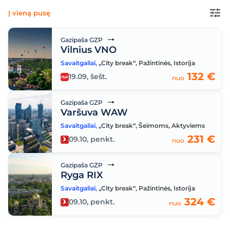
Į vieną pusę
Gazipaša GZP
Vilnius VNO
Savaitgaliai
,
„City break“
,
Pažintinės
,
Istorija
132 €
19.09, šešt.
nuo
Gazipaša GZP
Varšuva WAW
Savaitgaliai
,
„City break“
,
Šeimoms
,
Aktyviems
231 €
09.10, penkt.
nuo
Gazipaša GZP
Ryga RIX
Savaitgaliai
,
„City break“
,
Pažintinės
,
Istorija
324 €
09.10, penkt.
nuo