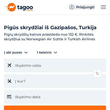
Prisijungti
Pigūs skrydžiai iš Gazipašos, Turkija
Pigių skrydžių kainos prasideda nuo 132 €. Rinkitės
skrydžius su Norwegian Air Suttle ir Turkish Airlines
Į abi puses
1 keleivis
Išvykimo vieta
Į kur?
Išvykimo data