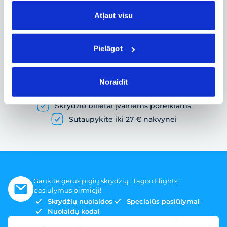
informacijos sekimas realiuoju laiku
Atļaut visu
Pielāgot
Pigių skrydžių paieška ir lėktuvo bilietų
užsakymas
Noraidīt
Gausybė skrydžių pasiūlymų
Skrydžio bilietai įvairiems poreikiams
Sutaupykite iki 27 € nakvynei
Gaukite gerus pigių skrydžių „Tagoo Flights“
pasiūlymus pirmieji!
Skrydžių nuolaidos
Specialūs pasiūlymai
Nuolaidų kodai