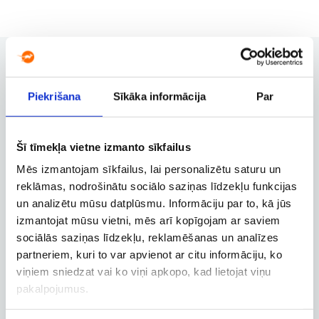
Piekrišana
Sīkāka informācija
Par
Užsakymų valdymas
Užsakymo keitimas, atšaukimas ir
kitos svarbios funkcijos
Šī tīmekļa vietne izmanto sīkfailus
Mēs izmantojam sīkfailus, lai personalizētu saturu un
reklāmas, nodrošinātu sociālo saziņas līdzekļu funkcijas
Verslo paskyra
un analizētu mūsu datplūsmu. Informāciju par to, kā jūs
izmantojat mūsu vietni, mēs arī kopīgojam ar saviem
Verslo, tarnybinių ir darbostogų
skrydžių užsakymai
sociālās saziņas līdzekļu, reklamēšanas un analīzes
partneriem, kuri to var apvienot ar citu informāciju, ko
viņiem sniedzat vai ko viņi apkopo, kad lietojat viņu
pakalpojumus.
Skrydžio sekimas
Skrydžio būsenos ir kitos aktualios