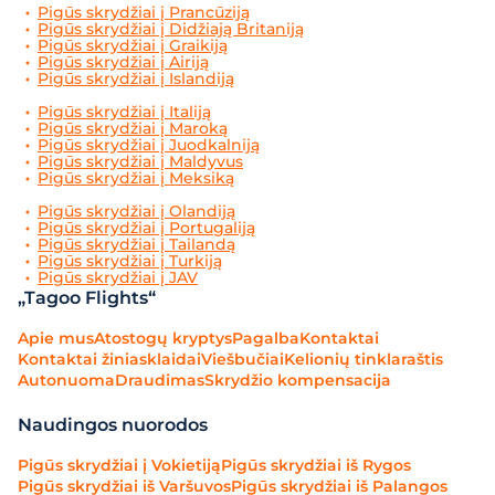
Pigūs skrydžiai į Prancūziją
Pigūs skrydžiai į Didžiają Britaniją
Pigūs skrydžiai į Graikiją
Pigūs skrydžiai į Airiją
Pigūs skrydžiai į Islandiją
Pigūs skrydžiai į Italiją
Pigūs skrydžiai į Maroką
Pigūs skrydžiai į Juodkalniją
Pigūs skrydžiai į Maldyvus
Pigūs skrydžiai į Meksiką
Pigūs skrydžiai į Olandiją
Pigūs skrydžiai į Portugaliją
Pigūs skrydžiai į Tailandą
Pigūs skrydžiai į Turkiją
Pigūs skrydžiai į JAV
„Tagoo Flights“
Apie mus
Atostogų kryptys
Pagalba
Kontaktai
Kontaktai žiniasklaidai
Viešbučiai
Kelionių tinklaraštis
Autonuoma
Draudimas
Skrydžio kompensacija
Naudingos nuorodos
Pigūs skrydžiai į Vokietiją
Pigūs skrydžiai iš Rygos
Pigūs skrydžiai iš Varšuvos
Pigūs skrydžiai iš Palangos