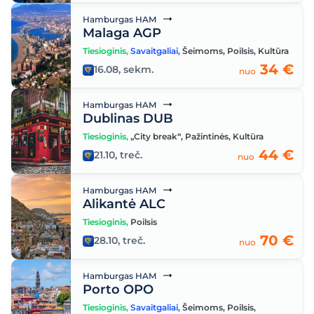
Hamburgas HAM
Malaga AGP
Tiesioginis
,
Savaitgaliai
,
Šeimoms
,
Poilsis
,
Kultūra
34 €
16.08, sekm.
nuo
Hamburgas HAM
Dublinas DUB
Tiesioginis
,
„City break“
,
Pažintinės
,
Kultūra
44 €
21.10, treč.
nuo
Hamburgas HAM
Alikantė ALC
Tiesioginis
,
Poilsis
70 €
28.10, treč.
nuo
Hamburgas HAM
Porto OPO
Tiesioginis
,
Savaitgaliai
,
Šeimoms
,
Poilsis
,