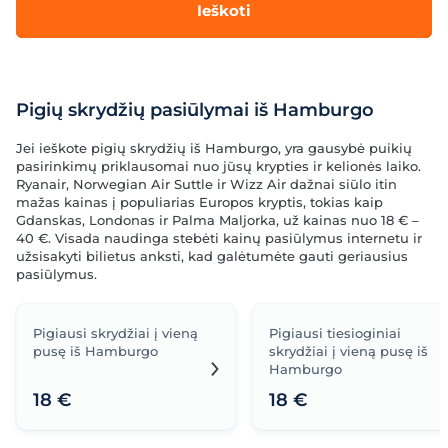
Ieškoti
Pigių skrydžių pasiūlymai iš Hamburgo
Jei ieškote pigių skrydžių iš Hamburgo, yra gausybė puikių
pasirinkimų priklausomai nuo jūsų krypties ir kelionės laiko.
Ryanair, Norwegian Air Suttle ir Wizz Air dažnai siūlo itin
mažas kainas į populiarias Europos kryptis, tokias kaip
Gdanskas, Londonas ir Palma Maljorka, už kainas nuo 18 € –
40 €. Visada naudinga stebėti kainų pasiūlymus internetu ir
užsisakyti bilietus anksti, kad galėtumėte gauti geriausius
pasiūlymus.
Pigiausi skrydžiai į vieną
Pigiausi tiesioginiai
pusę iš Hamburgo
skrydžiai į vieną pusę iš
Hamburgo
18 €
18 €