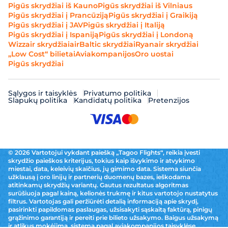
Pigūs skrydžiai iš Kauno
Pigūs skrydžiai iš Vilniaus
Pigūs skrydžiai į Prancūziją
Pigūs skrydžiai į Graikiją
Pigūs skrydžiai į JAV
Pigūs skrydžiai į Italiją
Pigūs skrydžiai į Ispaniją
Pigūs skrydžiai į Londoną
Wizzair skrydžiai
airBaltic skrydžiai
Ryanair skrydžiai
„Low Cost“ bilietai
Aviakompanijos
Oro uostai
Pigūs skrydžiai
Sąlygos ir taisyklės
Privatumo politika
Slapukų politika
Kandidatų politika
Pretenzijos
© 2026 Vartotojui vykdant paiešką „Tagoo Flights“, reikia įvesti
skrydžio paieškos kriterijus, tokius kaip išvykimo ir atvykimo
miestai, data, keleivių skaičius, jų gimimo data. Sistema siunčia
užklausą į oro linijų ir partnerių duomenų bazes, ieškodama
atitinkamų skrydžių variantų. Gautus rezultatus algoritmas
surūšiuoja pagal kainą, kelionės trukmę ir kitus vartotojo nustatytus
filtrus. Vartotojas gali peržiūrėti detalią informaciją apie skrydį,
pasirinkti papildomas paslaugas, užsisakyti sąskaitą faktūrą, pinigų
grąžinimo garantiją ir pereiti prie bilieto užsakymo. Baigus užsakymą
ir atlikus mokėjimą, sistema pagal aviakompanijos taisyklėse