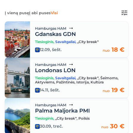
Į vieną pusę
Į abi puses
Visi
Hamburgas HAM
Gdanskas GDN
Tiesioginis
,
Savaitgaliai
,
„City break“
18 €
12.09, šešt.
nuo
Hamburgas HAM
Londonas LON
Tiesioginis
,
Savaitgaliai
,
„City break“
,
Šeimoms
,
Aktyviems
,
Pažintinės
,
Istorija
,
Kultūra
19 €
14.11, šešt.
nuo
Hamburgas HAM
Palma Maljorka PMI
Tiesioginis
,
„City break“
,
Poilsis
30 €
30.09, treč.
nuo