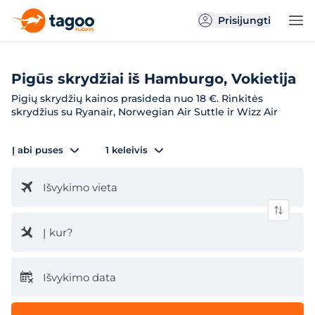
Prisijungti
Pigūs skrydžiai iš Hamburgo, Vokietija
Pigių skrydžių kainos prasideda nuo 18 €. Rinkitės
skrydžius su Ryanair, Norwegian Air Suttle ir Wizz Air
Į abi puses
1 keleivis
Išvykimo vieta
Į kur?
Išvykimo data