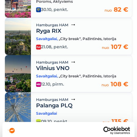
Poroms
,
Aktyviems
82 €
30.10, penkt.
nuo
Hamburgas HAM
Ryga RIX
Savaitgaliai
,
„City break“
,
Pažintinės
,
Istorija
107 €
21.08, penkt.
nuo
Hamburgas HAM
Vilnius VNO
Savaitgaliai
,
„City break“
,
Pažintinės
,
Istorija
108 €
12.10, pirm.
nuo
Hamburgas HAM
Palanga PLQ
Savaitgaliai
135 €
09.10, penkt.
nuo
Hamburgas HAM