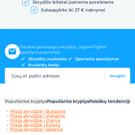
Skrydžio bilietai įvairiems poreikiams
Sutaupykite iki 27 € nakvynei
Gaukite gerus pigių skrydžių „Tagoo Flights“
pasiūlymus pirmieji!
Skrydžių nuolaidos
Specialūs pasiūlymai
Nuolaidų kodai
Jūsų el. pašto adresas
Saugoti
Populiarios kryptys
Populiarios kryptys
Paieškų tendencijos
Pigūs skrydžiai į Bulgariją
Pigūs skrydžiai į Vokietiją
Pigūs skrydžiai į Daniją
Pigūs skrydžiai į Egiptą
Pigūs skrydžiai į Ispaniją