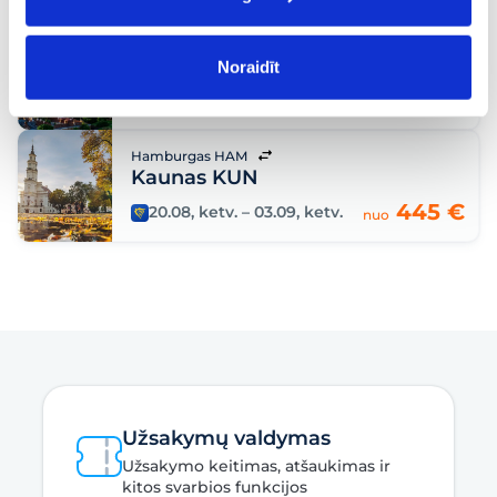
Hamburgas HAM
Vilnius VNO
Noraidīt
„City break“
,
Pažintinės
,
Istorija
248 €
20.08, ketv.
– 30.08, sekm.
nuo
Hamburgas HAM
Kaunas KUN
445 €
20.08, ketv.
– 03.09, ketv.
nuo
Užsakymų valdymas
Užsakymo keitimas, atšaukimas ir
kitos svarbios funkcijos