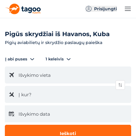
Prisijungti
Pigūs skrydžiai iš Havanos, Kuba
Pigių aviabilietų ir skrydžio paslaugų paieška
Į abi puses
1 keleivis
Išvykimo vieta
Į kur?
Išvykimo data
Ieškoti