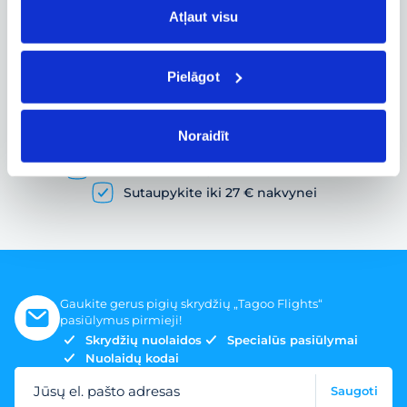
Atļaut visu
Pielāgot
Pigių skrydžių paieška ir lėktuvo bilietų
užsakymas
Noraidīt
Gausybė skrydžių pasiūlymų
Skrydžio bilietai įvairiems poreikiams
Sutaupykite iki 27 € nakvynei
Gaukite gerus pigių skrydžių „Tagoo Flights“
pasiūlymus pirmieji!
Skrydžių nuolaidos
Specialūs pasiūlymai
Nuolaidų kodai
Jūsų el. pašto adresas
Saugoti