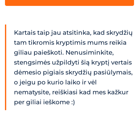
Kartais taip jau atsitinka, kad skrydžių
tam tikromis kryptimis mums reikia
giliau paieškoti. Nenusiminkite,
stengsimės užpildyti šią kryptį vertais
dėmesio pigiais skrydžių pasiūlymais,
o jeigu po kurio laiko ir vėl
nematysite, reiškiasi kad mes kažkur
per giliai ieškome :)