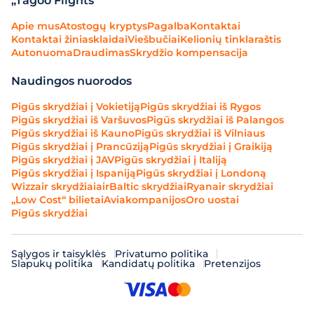
„Tagoo Flights“
Apie mus
Atostogų kryptys
Pagalba
Kontaktai
Kontaktai žiniasklaidai
Viešbučiai
Kelionių tinklaraštis
Autonuoma
Draudimas
Skrydžio kompensacija
Naudingos nuorodos
Pigūs skrydžiai į Vokietiją
Pigūs skrydžiai iš Rygos
Pigūs skrydžiai iš Varšuvos
Pigūs skrydžiai iš Palangos
Pigūs skrydžiai iš Kauno
Pigūs skrydžiai iš Vilniaus
Pigūs skrydžiai į Prancūziją
Pigūs skrydžiai į Graikiją
Pigūs skrydžiai į JAV
Pigūs skrydžiai į Italiją
Pigūs skrydžiai į Ispaniją
Pigūs skrydžiai į Londoną
Wizzair skrydžiai
airBaltic skrydžiai
Ryanair skrydžiai
„Low Cost“ bilietai
Aviakompanijos
Oro uostai
Pigūs skrydžiai
Sąlygos ir taisyklės
Privatumo politika
Slapukų politika
Kandidatų politika
Pretenzijos