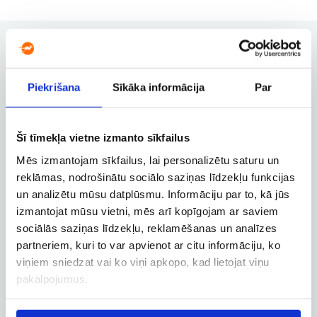
Piekrišana
Sīkāka informācija
Par
Užsakymų valdymas
Užsakymo keitimas, atšaukimas ir
kitos svarbios funkcijos
Šī tīmekļa vietne izmanto sīkfailus
Mēs izmantojam sīkfailus, lai personalizētu saturu un
reklāmas, nodrošinātu sociālo saziņas līdzekļu funkcijas
Verslo paskyra
un analizētu mūsu datplūsmu. Informāciju par to, kā jūs
Verslo, tarnybinių ir darbostogų
izmantojat mūsu vietni, mēs arī kopīgojam ar saviem
skrydžių užsakymai
sociālās saziņas līdzekļu, reklamēšanas un analīzes
partneriem, kuri to var apvienot ar citu informāciju, ko
viņiem sniedzat vai ko viņi apkopo, kad lietojat viņu
pakalpojumus.
Skrydžio sekimas
Skrydžio būsenos ir kitos aktualios
informacijos sekimas realiuoju laiku