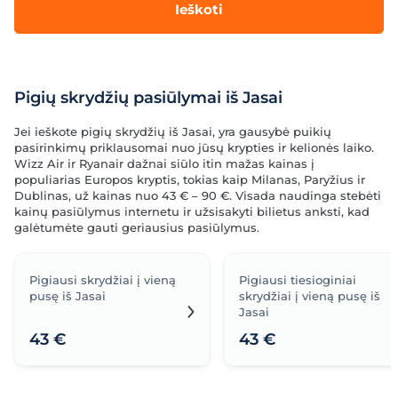
Ieškoti
Pigių skrydžių pasiūlymai iš Jasai
Jei ieškote pigių skrydžių iš Jasai, yra gausybė puikių
pasirinkimų priklausomai nuo jūsų krypties ir kelionės laiko.
Wizz Air ir Ryanair dažnai siūlo itin mažas kainas į
populiarias Europos kryptis, tokias kaip Milanas, Paryžius ir
Dublinas, už kainas nuo 43 € – 90 €. Visada naudinga stebėti
kainų pasiūlymus internetu ir užsisakyti bilietus anksti, kad
galėtumėte gauti geriausius pasiūlymus.
Pigiausi skrydžiai į vieną
Pigiausi tiesioginiai
pusę iš Jasai
skrydžiai į vieną pusę iš
Jasai
43 €
43 €