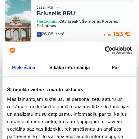
Jasai IAS
Briuselis BRU
Tiesioginis
,
„City break“
,
Šeimoms
,
Poroms
,
Pažintinės
153 €
26.08, treč.
nuo
Piekrišana
Sīkāka informācija
Par
Šī tīmekļa vietne izmanto sīkfailus
Užsakymų valdymas
Mēs izmantojam sīkfailus, lai personalizētu saturu un
Užsakymo keitimas, atšaukimas ir
reklāmas, nodrošinātu sociālo saziņas līdzekļu funkcijas
kitos svarbios funkcijos
un analizētu mūsu datplūsmu. Informāciju par to, kā jūs
izmantojat mūsu vietni, mēs arī kopīgojam ar saviem
sociālās saziņas līdzekļu, reklamēšanas un analīzes
partneriem, kuri to var apvienot ar citu informāciju, ko