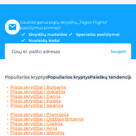
Gaukite gerus pigių skrydžių „Tagoo Flights“
pasiūlymus pirmieji!
Skrydžių nuolaidos
Specialūs pasiūlymai
Nuolaidų kodai
Jūsų el. pašto adresas
Saugoti
Populiarios kryptys
Populiarios kryptys
Paieškų tendencijos
Pigūs skrydžiai į Bulgariją
Pigūs skrydžiai į Vokietiją
Pigūs skrydžiai į Daniją
Pigūs skrydžiai į Egiptą
Pigūs skrydžiai į Ispaniją
Pigūs skrydžiai į Prancūziją
Pigūs skrydžiai į Didžiają Britaniją
Pigūs skrydžiai į Graikiją
Pigūs skrydžiai į Airiją
Pigūs skrydžiai į Islandiją