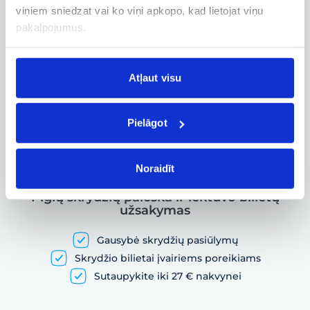
Verslo paskyra
viņiem sniedzat vai ko viņi apkopo, kad lietojat viņu
Verslo, tarnybinių ir darbostogų
pakalpojumus.
skrydžių užsakymai
Atļaut visu
Skrydžio sekimas
Skrydžio būsenos ir kitos aktualios
Pielāgot
informacijos sekimas realiuoju laiku
Noraidīt
Pigių skrydžių paieška ir lėktuvo bilietų
užsakymas
Gausybė skrydžių pasiūlymų
Skrydžio bilietai įvairiems poreikiams
Sutaupykite iki 27 € nakvynei