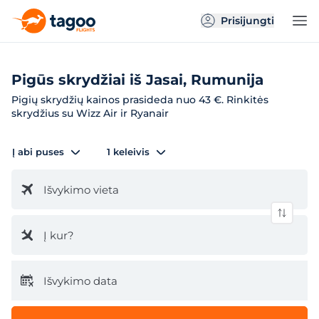
Prisijungti
Pigūs skrydžiai iš Jasai, Rumunija
Pigių skrydžių kainos prasideda nuo 43 €. Rinkitės
skrydžius su Wizz Air ir Ryanair
Į abi puses
1 keleivis
Išvykimo vieta
Į kur?
Išvykimo data