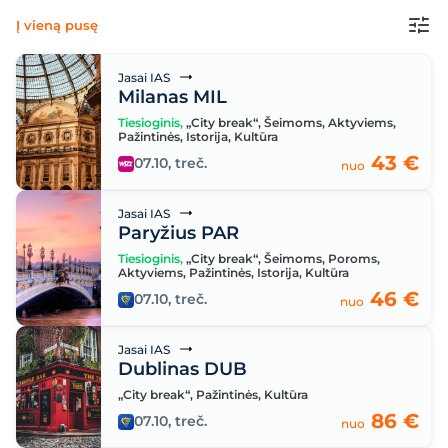
Į vieną pusę
Jasai IAS
Milanas MIL
Tiesioginis
,
„City break“
,
Šeimoms
,
Aktyviems
,
Pažintinės
,
Istorija
,
Kultūra
43 €
07.10, treč.
nuo
Jasai IAS
Paryžius PAR
Tiesioginis
,
„City break“
,
Šeimoms
,
Poroms
,
Aktyviems
,
Pažintinės
,
Istorija
,
Kultūra
46 €
07.10, treč.
nuo
Jasai IAS
Dublinas DUB
„City break“
,
Pažintinės
,
Kultūra
86 €
07.10, treč.
nuo