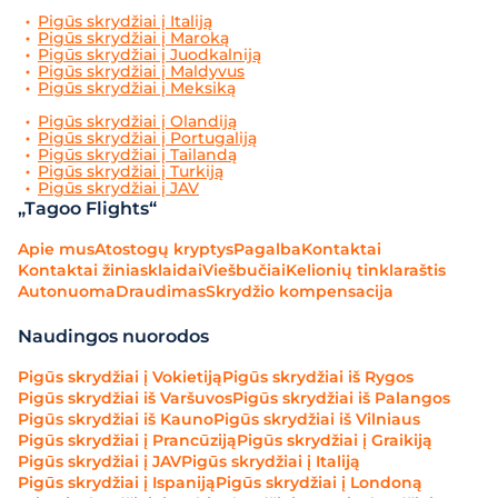
Pigūs skrydžiai į Italiją
Pigūs skrydžiai į Maroką
Pigūs skrydžiai į Juodkalniją
Pigūs skrydžiai į Maldyvus
Pigūs skrydžiai į Meksiką
Pigūs skrydžiai į Olandiją
Pigūs skrydžiai į Portugaliją
Pigūs skrydžiai į Tailandą
Pigūs skrydžiai į Turkiją
Pigūs skrydžiai į JAV
„Tagoo Flights“
Apie mus
Atostogų kryptys
Pagalba
Kontaktai
Kontaktai žiniasklaidai
Viešbučiai
Kelionių tinklaraštis
Autonuoma
Draudimas
Skrydžio kompensacija
Naudingos nuorodos
Pigūs skrydžiai į Vokietiją
Pigūs skrydžiai iš Rygos
Pigūs skrydžiai iš Varšuvos
Pigūs skrydžiai iš Palangos
Pigūs skrydžiai iš Kauno
Pigūs skrydžiai iš Vilniaus
Pigūs skrydžiai į Prancūziją
Pigūs skrydžiai į Graikiją
Pigūs skrydžiai į JAV
Pigūs skrydžiai į Italiją
Pigūs skrydžiai į Ispaniją
Pigūs skrydžiai į Londoną