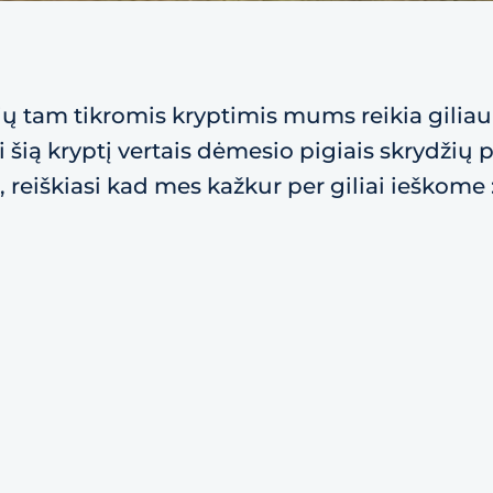
žių tam tikromis kryptimis mums reikia giliau
šią kryptį vertais dėmesio pigiais skrydžių 
, reiškiasi kad mes kažkur per giliai ieškome 