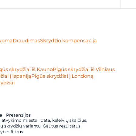
uoma
Draudimas
Skrydžio kompensacija
gūs skrydžiai iš Kauno
Pigūs skrydžiai iš Vilniaus
iai į Ispaniją
Pigūs skrydžiai į Londoną
ydžiai
a
Pretenzijos
 atvykimo miestai, data, keleivių skaičius, 
 skrydžių variantų. Gautus rezultatus 
tus filtrus.