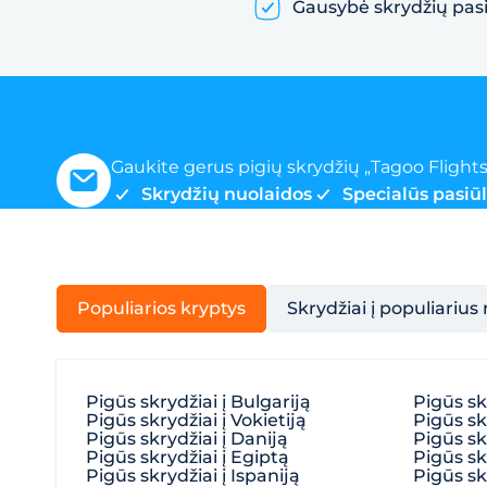
Gausybė skrydžių pas
Gaukite gerus pigių skrydžių „Tagoo Flights
Skrydžių nuolaidos
Specialūs pasiū
Populiarios kryptys
Skrydžiai į populiarius
Pigūs skrydžiai į Bulgariją
Pigūs sk
Pigūs skrydžiai į Vokietiją
Pigūs skr
Pigūs skrydžiai į Daniją
Pigūs skr
Pigūs skrydžiai į Egiptą
Pigūs skr
Pigūs skrydžiai į Ispaniją
Pigūs skr