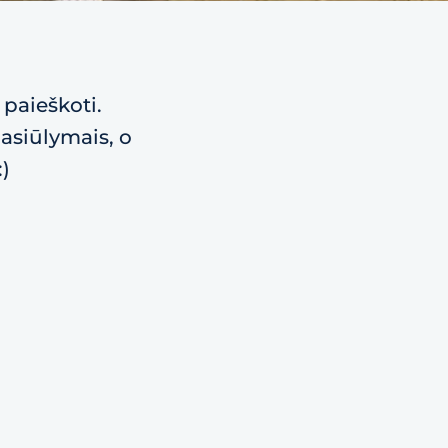
 paieškoti.
pasiūlymais, o
:)