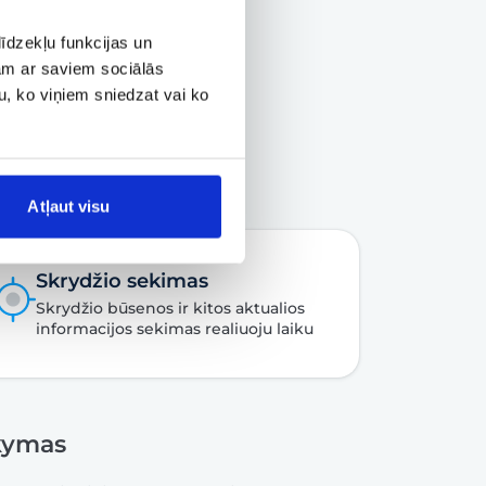
īdzekļu funkcijas un
jam ar saviem sociālās
u, ko viņiem sniedzat vai ko
Atļaut visu
Skrydžio sekimas
Skrydžio būsenos ir kitos aktualios
informacijos sekimas realiuoju laiku
akymas