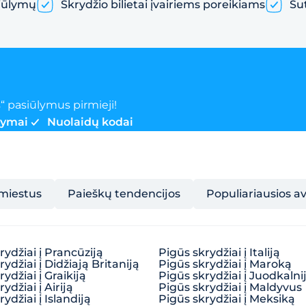
iūlymų
Skrydžio bilietai įvairiems poreikiams
Su
“ pasiūlymus pirmieji!
lymai
Nuolaidų kodai
 miestus
Paieškų tendencijos
Populiariausios a
rydžiai į Prancūziją
Pigūs skrydžiai į Italiją
ydžiai į Didžiają Britaniją
Pigūs skrydžiai į Maroką
ydžiai į Graikiją
Pigūs skrydžiai į Juodkalni
ydžiai į Airiją
Pigūs skrydžiai į Maldyvus
ydžiai į Islandiją
Pigūs skrydžiai į Meksiką