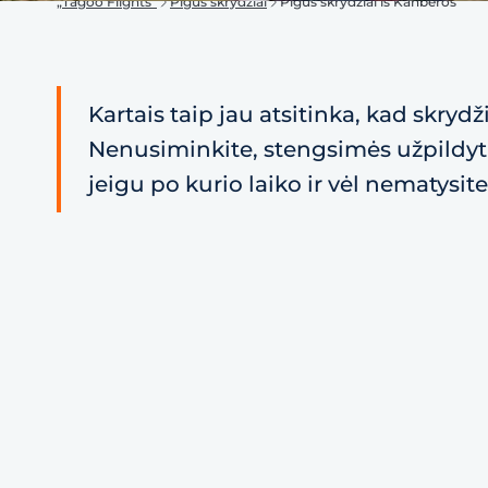
„Tagoo Flights“
Pigūs skrydžiai
Pigūs skrydžiai iš Kanberos
Kartais taip jau atsitinka, kad skryd
Nenusiminkite, stengsimės užpildyti 
jeigu po kurio laiko ir vėl nematysite