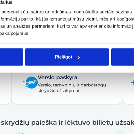
failus
 personalizētu saturu un reklāmas, nodrošinātu sociālo saziņas l
formāciju par to, kā jūs izmantojat mūsu vietni, mēs arī kopīgo
s un analīzes partneriem, kuri to var apvienot ar citu informācij
u pakalpojumus.
Pielāgot
Verslo paskyra
Verslo, tarnybinių ir darbostogų
skrydžių užsakymai
 skrydžių paieška ir lėktuvo bilietų užs