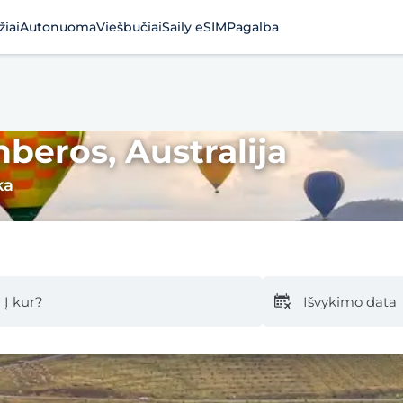
žiai
Autonuoma
Viešbučiai
Saily eSIM
Pagalba
nberos, Australija
ka
Į kur?
Išvykimo data