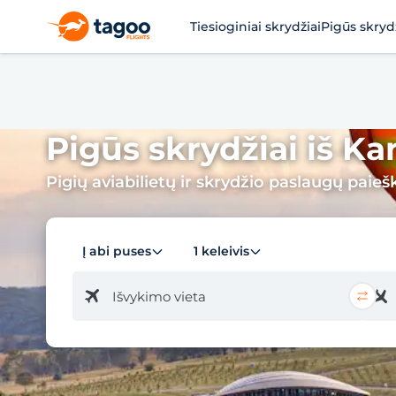
Tiesioginiai skrydžiai
Pigūs skryd
Pigūs skrydžiai iš Ka
Pigių aviabilietų ir skrydžio paslaugų paieš
Į abi puses
1 keleivis
Išvykimo vieta