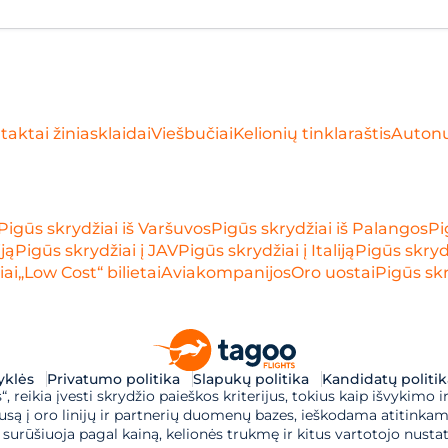
taktai žiniasklaidai
Viešbučiai
Kelionių tinklaraštis
Auton
Pigūs skrydžiai iš Varšuvos
Pigūs skrydžiai iš Palangos
Pi
iją
Pigūs skrydžiai į JAV
Pigūs skrydžiai į Italiją
Pigūs skrydž
iai
„Low Cost“ bilietai
Aviakompanijos
Oro uostai
Pigūs skr
syklės
Privatumo politika
Slapukų politika
Kandidatų politik
 reikia įvesti skrydžio paieškos kriterijus, tokius kaip išvykimo ir
są į oro linijų ir partnerių duomenų bazes, ieškodama atitinkamų
surūšiuoja pagal kainą, kelionės trukmę ir kitus vartotojo nustaty