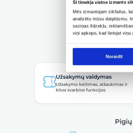
Šī tīmekļa vietne izmanto sīk
Mēs izmantojam sīkfailus, lai
analizētu mūsu datplūsmu. In
saziņas līdzekļu, reklamēšana
viņi apkopo, kad lietojat viņ
Noraidīt
Užsakymų valdymas
Užsakymo keitimas, atšaukimas ir
kitos svarbios funkcijos
Pigių