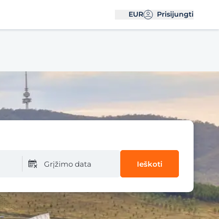
EUR
Prisijungti
Grįžimo data
Ieškoti