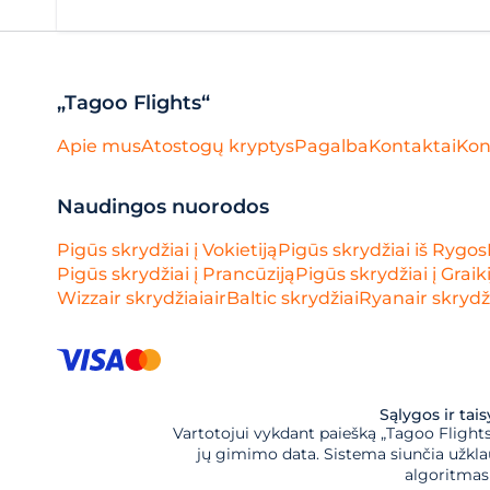
„Tagoo Flights“
Apie mus
Atostogų kryptys
Pagalba
Kontaktai
Kon
Naudingos nuorodos
Pigūs skrydžiai į Vokietiją
Pigūs skrydžiai iš Rygos
Pigūs skrydžiai į Prancūziją
Pigūs skrydžiai į Graik
Wizzair skrydžiai
airBaltic skrydžiai
Ryanair skrydž
Sąlygos ir tai
Vartotojui vykdant paiešką „Tagoo Flights“,
jų gimimo data. Sistema siunčia užklau
algoritmas 