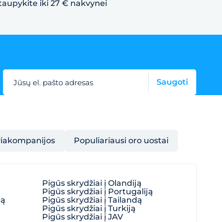
taupykite iki 27 € nakvynei
Saugoti
Jūsų el. pašto adresas
viakompanijos
Populiariausi oro uostai
Pigūs skrydžiai į Olandiją
Pigūs skrydžiai į Portugaliją
ją
Pigūs skrydžiai į Tailandą
Pigūs skrydžiai į Turkiją
Pigūs skrydžiai į JAV