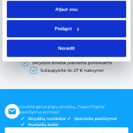
Skrydžio būsenos ir kitos aktualios
informacijos sekimas realiuoju laiku
Atļaut visu
Pielāgot
Pigių skrydžių paieška ir lėktuvo bilietų
užsakymas
Noraidīt
Gausybė skrydžių pasiūlymų
Skrydžio bilietai įvairiems poreikiams
Sutaupykite iki 27 € nakvynei
Gaukite gerus pigių skrydžių „Tagoo Flights“
pasiūlymus pirmieji!
Skrydžių nuolaidos
Specialūs pasiūlymai
Nuolaidų kodai