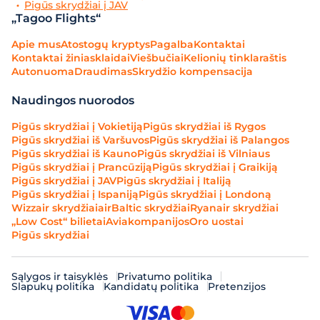
Pigūs skrydžiai į JAV
„Tagoo Flights“
Apie mus
Atostogų kryptys
Pagalba
Kontaktai
Kontaktai žiniasklaidai
Viešbučiai
Kelionių tinklaraštis
Autonuoma
Draudimas
Skrydžio kompensacija
Naudingos nuorodos
Pigūs skrydžiai į Vokietiją
Pigūs skrydžiai iš Rygos
Pigūs skrydžiai iš Varšuvos
Pigūs skrydžiai iš Palangos
Pigūs skrydžiai iš Kauno
Pigūs skrydžiai iš Vilniaus
Pigūs skrydžiai į Prancūziją
Pigūs skrydžiai į Graikiją
Pigūs skrydžiai į JAV
Pigūs skrydžiai į Italiją
Pigūs skrydžiai į Ispaniją
Pigūs skrydžiai į Londoną
Wizzair skrydžiai
airBaltic skrydžiai
Ryanair skrydžiai
„Low Cost“ bilietai
Aviakompanijos
Oro uostai
Pigūs skrydžiai
Sąlygos ir taisyklės
Privatumo politika
Slapukų politika
Kandidatų politika
Pretenzijos