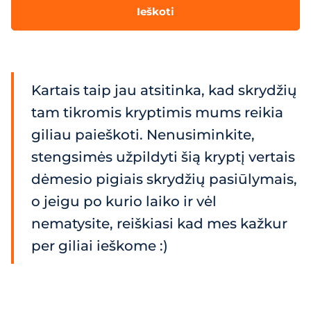
Ieškoti
Kartais taip jau atsitinka, kad skrydžių
tam tikromis kryptimis mums reikia
giliau paieškoti. Nenusiminkite,
stengsimės užpildyti šią kryptį vertais
dėmesio pigiais skrydžių pasiūlymais,
o jeigu po kurio laiko ir vėl
nematysite, reiškiasi kad mes kažkur
per giliai ieškome :)