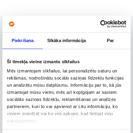
Piekrišana
Sīkāka informācija
Par
Užsakymų valdymas
Užsakymo keitimas, atšaukimas ir
kitos svarbios funkcijos
Šī tīmekļa vietne izmanto sīkfailus
Mēs izmantojam sīkfailus, lai personalizētu saturu un
reklāmas, nodrošinātu sociālo saziņas līdzekļu funkcijas
Verslo paskyra
un analizētu mūsu datplūsmu. Informāciju par to, kā jūs
izmantojat mūsu vietni, mēs arī kopīgojam ar saviem
Verslo, tarnybinių ir darbostogų
skrydžių užsakymai
sociālās saziņas līdzekļu, reklamēšanas un analīzes
partneriem, kuri to var apvienot ar citu informāciju, ko
viņiem sniedzat vai ko viņi apkopo, kad lietojat viņu
pakalpojumus.
Skrydžio sekimas