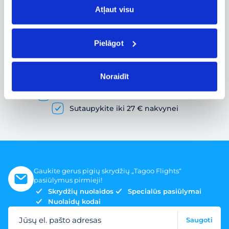
Atļaut visu
Pielāgot
Pigių skrydžių paieška ir lėktuvo bilietų
užsakymas
Noraidīt
Gausybė skrydžių pasiūlymų
Skrydžio bilietai įvairiems poreikiams
Sutaupykite iki 27 € nakvynei
Gaukite gerus pigių skrydžių „Tagoo Flights“
pasiūlymus pirmieji!
Skrydžių nuolaidos
Specialūs pasiūlymai
Nuolaidų kodai
Jūsų el. pašto adresas
Saugoti