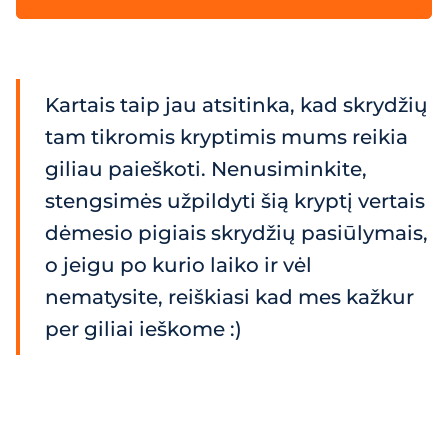
Kartais taip jau atsitinka, kad skrydžių
tam tikromis kryptimis mums reikia
giliau paieškoti. Nenusiminkite,
stengsimės užpildyti šią kryptį vertais
dėmesio pigiais skrydžių pasiūlymais,
o jeigu po kurio laiko ir vėl
nematysite, reiškiasi kad mes kažkur
per giliai ieškome :)