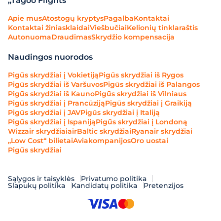
„Tagoo Flights“
Apie mus
Atostogų kryptys
Pagalba
Kontaktai
Kontaktai žiniasklaidai
Viešbučiai
Kelionių tinklaraštis
Autonuoma
Draudimas
Skrydžio kompensacija
Naudingos nuorodos
Pigūs skrydžiai į Vokietiją
Pigūs skrydžiai iš Rygos
Pigūs skrydžiai iš Varšuvos
Pigūs skrydžiai iš Palangos
Pigūs skrydžiai iš Kauno
Pigūs skrydžiai iš Vilniaus
Pigūs skrydžiai į Prancūziją
Pigūs skrydžiai į Graikiją
Pigūs skrydžiai į JAV
Pigūs skrydžiai į Italiją
Pigūs skrydžiai į Ispaniją
Pigūs skrydžiai į Londoną
Wizzair skrydžiai
airBaltic skrydžiai
Ryanair skrydžiai
„Low Cost“ bilietai
Aviakompanijos
Oro uostai
Pigūs skrydžiai
Sąlygos ir taisyklės
Privatumo politika
Slapukų politika
Kandidatų politika
Pretenzijos