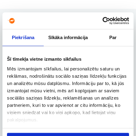
Piekrišana
Sīkāka informācija
Par
Užsakymų valdymas
Užsakymo keitimas, atšaukimas ir
kitos svarbios funkcijos
Šī tīmekļa vietne izmanto sīkfailus
Mēs izmantojam sīkfailus, lai personalizētu saturu un
reklāmas, nodrošinātu sociālo saziņas līdzekļu funkcijas
Verslo paskyra
un analizētu mūsu datplūsmu. Informāciju par to, kā jūs
Verslo, tarnybinių ir darbostogų
izmantojat mūsu vietni, mēs arī kopīgojam ar saviem
skrydžių užsakymai
sociālās saziņas līdzekļu, reklamēšanas un analīzes
partneriem, kuri to var apvienot ar citu informāciju, ko
viņiem sniedzat vai ko viņi apkopo, kad lietojat viņu
pakalpojumus.
Skrydžio sekimas
Skrydžio būsenos ir kitos aktualios
informacijos sekimas realiuoju laiku