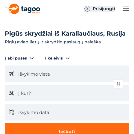
Prisijungti
Pigūs skrydžiai iš Karaliaučiaus, Rusija
Pigių aviabilietų ir skrydžio paslaugų paieška
Į abi puses
1 keleivis
Išvykimo vieta
Į kur?
Išvykimo data
Ieškoti