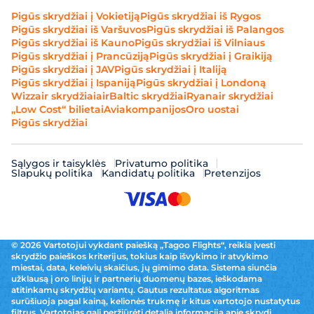
Pigūs skrydžiai į Vokietiją
Pigūs skrydžiai iš Rygos
Pigūs skrydžiai iš Varšuvos
Pigūs skrydžiai iš Palangos
Pigūs skrydžiai iš Kauno
Pigūs skrydžiai iš Vilniaus
Pigūs skrydžiai į Prancūziją
Pigūs skrydžiai į Graikiją
Pigūs skrydžiai į JAV
Pigūs skrydžiai į Italiją
Pigūs skrydžiai į Ispaniją
Pigūs skrydžiai į Londoną
Wizzair skrydžiai
airBaltic skrydžiai
Ryanair skrydžiai
„Low Cost“ bilietai
Aviakompanijos
Oro uostai
Pigūs skrydžiai
Sąlygos ir taisyklės
Privatumo politika
Slapukų politika
Kandidatų politika
Pretenzijos
© 2026 Vartotojui vykdant paiešką „Tagoo Flights“, reikia įvesti
skrydžio paieškos kriterijus, tokius kaip išvykimo ir atvykimo
miestai, data, keleivių skaičius, jų gimimo data. Sistema siunčia
užklausą į oro linijų ir partnerių duomenų bazes, ieškodama
atitinkamų skrydžių variantų. Gautus rezultatus algoritmas
surūšiuoja pagal kainą, kelionės trukmę ir kitus vartotojo nustatytus
filtrus. Vartotojas gali peržiūrėti detalią informaciją apie skrydį,