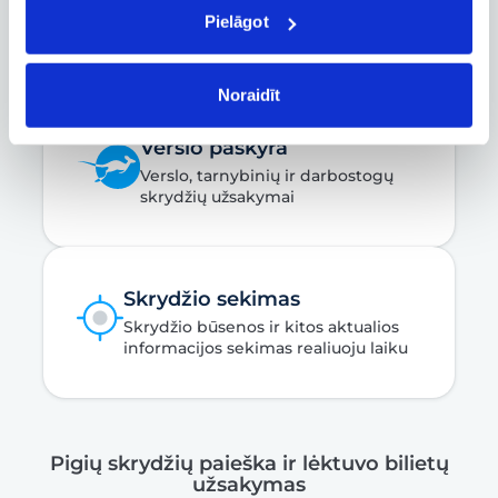
Pielāgot
Užsakymo keitimas, atšaukimas ir
kitos svarbios funkcijos
Noraidīt
Verslo paskyra
Verslo, tarnybinių ir darbostogų
skrydžių užsakymai
Skrydžio sekimas
Skrydžio būsenos ir kitos aktualios
informacijos sekimas realiuoju laiku
Pigių skrydžių paieška ir lėktuvo bilietų
užsakymas