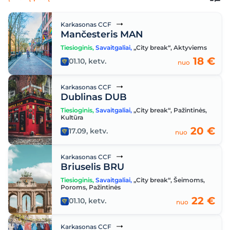
Karkasonas CCF
Mančesteris MAN
Tiesioginis
,
Savaitgaliai
,
„City break“
,
Aktyviems
18 €
01.10, ketv.
nuo
Karkasonas CCF
Dublinas DUB
Tiesioginis
,
Savaitgaliai
,
„City break“
,
Pažintinės
,
Kultūra
20 €
17.09, ketv.
nuo
Karkasonas CCF
Briuselis BRU
Tiesioginis
,
Savaitgaliai
,
„City break“
,
Šeimoms
,
Poroms
,
Pažintinės
22 €
01.10, ketv.
nuo
Karkasonas CCF