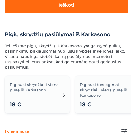
Ieškoti
Pigių skrydžių pasiūlymai iš Karkasono
Jei ieškote pigių skrydžių iš Karkasono, yra gausybė puikių
pasirinkimų priklausomai nuo jūsų krypties ir kelionės laiko.
Visada naudinga stebėti kainų pasiūlymus internetu ir
užsisakyti bilietus anksti, kad galėtumėte gauti geriausius
pasiūlymus.
Pigiausi skrydžiai į vieną
Pigiausi tiesioginiai
pusę iš Karkasono
skrydžiai į vieną pusę iš
Karkasono
18 €
18 €
Į vieną pusę