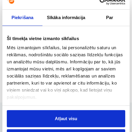
Karkasonas CCF
Piekrišana
Sīkāka informācija
Par
Korkas ORK
Tiesioginis
,
Savaitgaliai
50 €
05.09, šešt.
nuo
Šī tīmekļa vietne izmanto sīkfailus
Mēs izmantojam sīkfailus, lai personalizētu saturu un
Karkasonas CCF
reklāmas, nodrošinātu sociālo saziņas līdzekļu funkcijas
Kaljaris CAG
un analizētu mūsu datplūsmu. Informāciju par to, kā jūs
Tiesioginis
,
Poilsis
izmantojat mūsu vietni, mēs arī kopīgojam ar saviem
53 €
12.08, treč.
nuo
sociālās saziņas līdzekļu, reklamēšanas un analīzes
partneriem, kuri to var apvienot ar citu informāciju, ko
viņiem sniedzat vai ko viņi apkopo, kad lietojat viņu
pakalpojumus.
Atļaut visu
Užsakymų valdymas