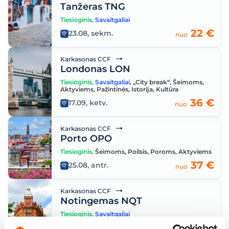
Tanžeras TNG
Tiesioginis
,
Savaitgaliai
22 €
23.08, sekm.
nuo
Karkasonas CCF
Londonas LON
Tiesioginis
,
Savaitgaliai
,
„City break“
,
Šeimoms
,
Aktyviems
,
Pažintinės
,
Istorija
,
Kultūra
36 €
17.09, ketv.
nuo
Karkasonas CCF
Porto OPO
Tiesioginis
,
Šeimoms
,
Poilsis
,
Poroms
,
Aktyviems
37 €
25.08, antr.
nuo
Karkasonas CCF
Notingemas NQT
Tiesioginis
,
Savaitgaliai
40 €
17.09, ketv.
nuo