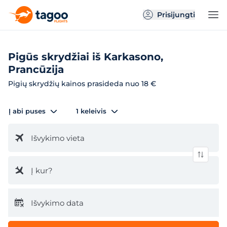
Prisijungti
Pigūs skrydžiai iš Karkasono,
Prancūzija
Pigių skrydžių kainos prasideda nuo 18 €
Į abi puses
1 keleivis
Išvykimo vieta
Į kur?
Išvykimo data