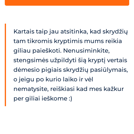
Kartais taip jau atsitinka, kad skrydžių
tam tikromis kryptimis mums reikia
giliau paieškoti. Nenusiminkite,
stengsimės užpildyti šią kryptį vertais
dėmesio pigiais skrydžių pasiūlymais,
o jeigu po kurio laiko ir vėl
nematysite, reiškiasi kad mes kažkur
per giliai ieškome :)