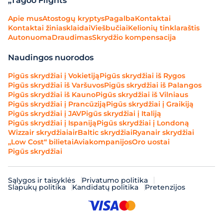
„Tagoo Flights“
Apie mus
Atostogų kryptys
Pagalba
Kontaktai
Kontaktai žiniasklaidai
Viešbučiai
Kelionių tinklaraštis
Autonuoma
Draudimas
Skrydžio kompensacija
Naudingos nuorodos
Pigūs skrydžiai į Vokietiją
Pigūs skrydžiai iš Rygos
Pigūs skrydžiai iš Varšuvos
Pigūs skrydžiai iš Palangos
Pigūs skrydžiai iš Kauno
Pigūs skrydžiai iš Vilniaus
Pigūs skrydžiai į Prancūziją
Pigūs skrydžiai į Graikiją
Pigūs skrydžiai į JAV
Pigūs skrydžiai į Italiją
Pigūs skrydžiai į Ispaniją
Pigūs skrydžiai į Londoną
Wizzair skrydžiai
airBaltic skrydžiai
Ryanair skrydžiai
„Low Cost“ bilietai
Aviakompanijos
Oro uostai
Pigūs skrydžiai
Sąlygos ir taisyklės
Privatumo politika
Slapukų politika
Kandidatų politika
Pretenzijos