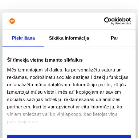
Piekrišana
Sīkāka informācija
Par
Užsakymų valdymas
Užsakymo keitimas, atšaukimas ir
kitos svarbios funkcijos
Šī tīmekļa vietne izmanto sīkfailus
Mēs izmantojam sīkfailus, lai personalizētu saturu un
reklāmas, nodrošinātu sociālo saziņas līdzekļu funkcijas
Verslo paskyra
un analizētu mūsu datplūsmu. Informāciju par to, kā jūs
Verslo, tarnybinių ir darbostogų
izmantojat mūsu vietni, mēs arī kopīgojam ar saviem
skrydžių užsakymai
sociālās saziņas līdzekļu, reklamēšanas un analīzes
partneriem, kuri to var apvienot ar citu informāciju, ko
viņiem sniedzat vai ko viņi apkopo, kad lietojat viņu
pakalpojumus.
Skrydžio sekimas
Skrydžio būsenos ir kitos aktualios
informacijos sekimas realiuoju laiku