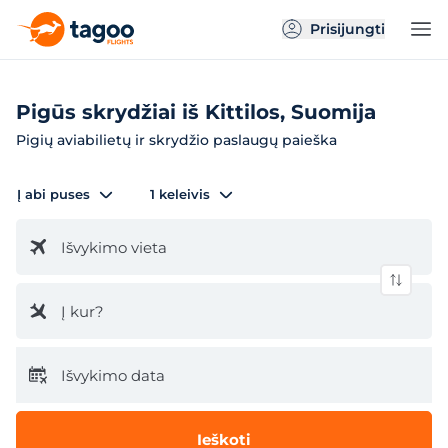
Prisijungti
Pigūs skrydžiai iš Kittilos, Suomija
Pigių aviabilietų ir skrydžio paslaugų paieška
Į abi puses
1 keleivis
Išvykimo vieta
Į kur?
Išvykimo data
Ieškoti