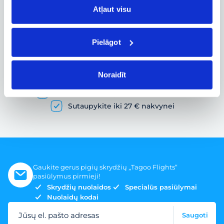
Atļaut visu
Pielāgot
Pigių skrydžių paieška ir lėktuvo bilietų
užsakymas
Noraidīt
Gausybė skrydžių pasiūlymų
Skrydžio bilietai įvairiems poreikiams
Sutaupykite iki 27 € nakvynei
Gaukite gerus pigių skrydžių „Tagoo Flights“
pasiūlymus pirmieji!
Skrydžių nuolaidos
Specialūs pasiūlymai
Nuolaidų kodai
Jūsų el. pašto adresas
Saugoti