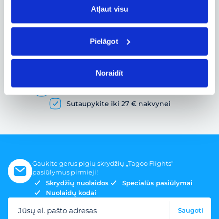
Atļaut visu
Pielāgot
Pigių skrydžių paieška ir lėktuvo bilietų
užsakymas
Noraidīt
Gausybė skrydžių pasiūlymų
Skrydžio bilietai įvairiems poreikiams
Sutaupykite iki 27 € nakvynei
Gaukite gerus pigių skrydžių „Tagoo Flights“
pasiūlymus pirmieji!
Skrydžių nuolaidos
Specialūs pasiūlymai
Nuolaidų kodai
Jūsų el. pašto adresas
Saugoti