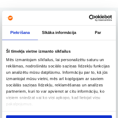
Piekrišana
Sīkāka informācija
Par
Užsakymų valdymas
Užsakymo keitimas, atšaukimas ir
kitos svarbios funkcijos
Šī tīmekļa vietne izmanto sīkfailus
Mēs izmantojam sīkfailus, lai personalizētu saturu un
reklāmas, nodrošinātu sociālo saziņas līdzekļu funkcijas
Verslo paskyra
un analizētu mūsu datplūsmu. Informāciju par to, kā jūs
Verslo, tarnybinių ir darbostogų
izmantojat mūsu vietni, mēs arī kopīgojam ar saviem
skrydžių užsakymai
sociālās saziņas līdzekļu, reklamēšanas un analīzes
partneriem, kuri to var apvienot ar citu informāciju, ko
viņiem sniedzat vai ko viņi apkopo, kad lietojat viņu
pakalpojumus.
Skrydžio sekimas
Skrydžio būsenos ir kitos aktualios
informacijos sekimas realiuoju laiku