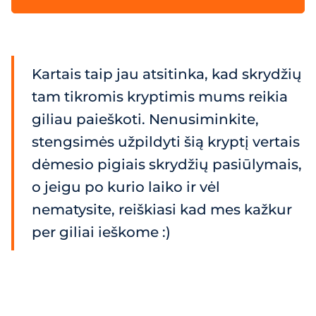
Kartais taip jau atsitinka, kad skrydžių
tam tikromis kryptimis mums reikia
giliau paieškoti. Nenusiminkite,
stengsimės užpildyti šią kryptį vertais
dėmesio pigiais skrydžių pasiūlymais,
o jeigu po kurio laiko ir vėl
nematysite, reiškiasi kad mes kažkur
per giliai ieškome :)