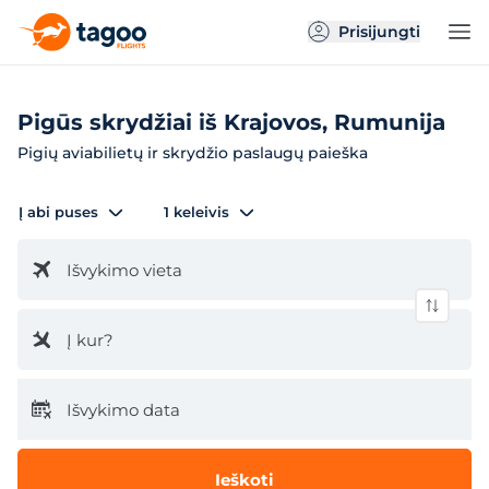
Prisijungti
Pigūs skrydžiai iš Krajovos, Rumunija
Pigių aviabilietų ir skrydžio paslaugų paieška
Į abi puses
1 keleivis
Išvykimo vieta
Į kur?
Išvykimo data
Ieškoti