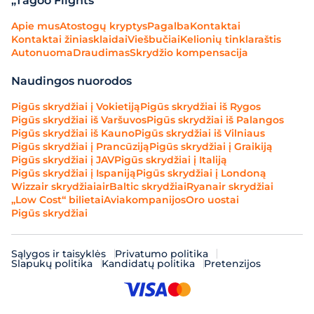
„Tagoo Flights“
Apie mus
Atostogų kryptys
Pagalba
Kontaktai
Kontaktai žiniasklaidai
Viešbučiai
Kelionių tinklaraštis
Autonuoma
Draudimas
Skrydžio kompensacija
Naudingos nuorodos
Pigūs skrydžiai į Vokietiją
Pigūs skrydžiai iš Rygos
Pigūs skrydžiai iš Varšuvos
Pigūs skrydžiai iš Palangos
Pigūs skrydžiai iš Kauno
Pigūs skrydžiai iš Vilniaus
Pigūs skrydžiai į Prancūziją
Pigūs skrydžiai į Graikiją
Pigūs skrydžiai į JAV
Pigūs skrydžiai į Italiją
Pigūs skrydžiai į Ispaniją
Pigūs skrydžiai į Londoną
Wizzair skrydžiai
airBaltic skrydžiai
Ryanair skrydžiai
„Low Cost“ bilietai
Aviakompanijos
Oro uostai
Pigūs skrydžiai
Sąlygos ir taisyklės
Privatumo politika
Slapukų politika
Kandidatų politika
Pretenzijos