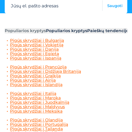
Jūsų el. pašto adresas
Saugoti
Populiarios kryptys
Populiarios kryptys
Paieškų tendencijos
Pigūs skrydžiai į Bulgariją
Pigūs skrydžiai į Vokietiją
Pigūs skrydžiai į Daniją
Pigūs skrydžiai į Egiptą
Pigūs skrydžiai į Ispaniją
Pigūs skrydžiai į Prancūziją
Pigūs skrydžiai į Didžiają Britaniją
Pigūs skrydžiai į Graikiją
Pigūs skrydžiai į Airiją
Pigūs skrydžiai į Islandiją
Pigūs skrydžiai į Italiją
Pigūs skrydžiai į Maroką
Pigūs skrydžiai į Juodkalniją
Pigūs skrydžiai į Maldyvus
Pigūs skrydžiai į Meksiką
Pigūs skrydžiai į Olandiją
Pigūs skrydžiai į Portugaliją
Pigūs skrydžiai į Tailandą