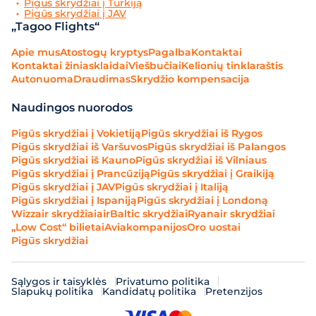
Pigūs skrydžiai į Turkiją
Pigūs skrydžiai į JAV
„Tagoo Flights“
Apie mus
Atostogų kryptys
Pagalba
Kontaktai
Kontaktai žiniasklaidai
Viešbučiai
Kelionių tinklaraštis
Autonuoma
Draudimas
Skrydžio kompensacija
Naudingos nuorodos
Pigūs skrydžiai į Vokietiją
Pigūs skrydžiai iš Rygos
Pigūs skrydžiai iš Varšuvos
Pigūs skrydžiai iš Palangos
Pigūs skrydžiai iš Kauno
Pigūs skrydžiai iš Vilniaus
Pigūs skrydžiai į Prancūziją
Pigūs skrydžiai į Graikiją
Pigūs skrydžiai į JAV
Pigūs skrydžiai į Italiją
Pigūs skrydžiai į Ispaniją
Pigūs skrydžiai į Londoną
Wizzair skrydžiai
airBaltic skrydžiai
Ryanair skrydžiai
„Low Cost“ bilietai
Aviakompanijos
Oro uostai
Pigūs skrydžiai
Sąlygos ir taisyklės
Privatumo politika
Slapukų politika
Kandidatų politika
Pretenzijos