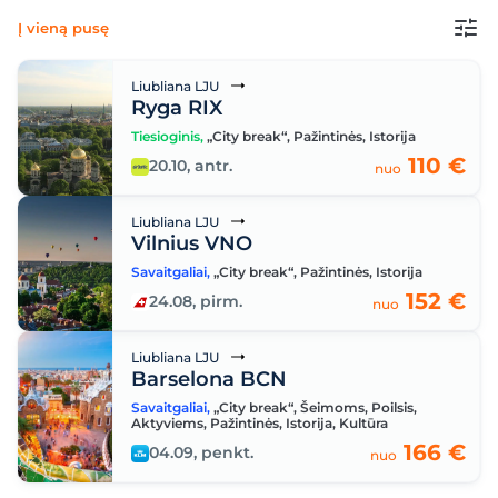
Į vieną pusę
Liubliana LJU
Ryga RIX
Tiesioginis
,
„City break“
,
Pažintinės
,
Istorija
110 €
20.10, antr.
nuo
Liubliana LJU
Vilnius VNO
Savaitgaliai
,
„City break“
,
Pažintinės
,
Istorija
152 €
24.08, pirm.
nuo
Liubliana LJU
Barselona BCN
Savaitgaliai
,
„City break“
,
Šeimoms
,
Poilsis
,
Aktyviems
,
Pažintinės
,
Istorija
,
Kultūra
166 €
04.09, penkt.
nuo