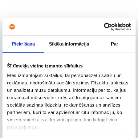
Piekrišana
Sīkāka informācija
Par
Užsakymų valdymas
Užsakymo keitimas, atšaukimas ir
kitos svarbios funkcijos
Šī tīmekļa vietne izmanto sīkfailus
Mēs izmantojam sīkfailus, lai personalizētu saturu un
reklāmas, nodrošinātu sociālo saziņas līdzekļu funkcijas
un analizētu mūsu datplūsmu. Informāciju par to, kā jūs
Verslo paskyra
izmantojat mūsu vietni, mēs arī kopīgojam ar saviem
Verslo, tarnybinių ir darbostogų
sociālās saziņas līdzekļu, reklamēšanas un analīzes
skrydžių užsakymai
partneriem, kuri to var apvienot ar citu informāciju, ko
viņiem sniedzat vai ko viņi apkopo, kad lietojat viņu
pakalpojumus.
Skrydžio sekimas