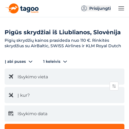
Prisijungti
Pigūs skrydžiai iš Liublianos, Slovėnija
Pigių skrydžių kainos prasideda nuo 110 €. Rinkitės
skrydžius su AirBaltic, SWISS Airlines ir KLM Royal Dutch
Į abi puses
1 keleivis
Išvykimo vieta
Į kur?
Išvykimo data