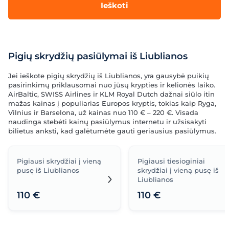
Ieškoti
Pigių skrydžių pasiūlymai iš Liublianos
Jei ieškote pigių skrydžių iš Liublianos, yra gausybė puikių
pasirinkimų priklausomai nuo jūsų krypties ir kelionės laiko.
AirBaltic, SWISS Airlines ir KLM Royal Dutch dažnai siūlo itin
mažas kainas į populiarias Europos kryptis, tokias kaip Ryga,
Vilnius ir Barselona, už kainas nuo 110 € – 220 €. Visada
naudinga stebėti kainų pasiūlymus internetu ir užsisakyti
bilietus anksti, kad galėtumėte gauti geriausius pasiūlymus.
Pigiausi skrydžiai į vieną
Pigiausi tiesioginiai
pusę iš Liublianos
skrydžiai į vieną pusę iš
Liublianos
110 €
110 €