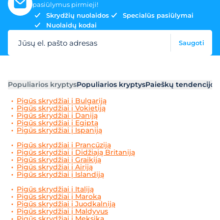
pasiūlymus pirmieji!
Skrydžių nuolaidos
Specialūs pasiūlymai
Nuolaidų kodai
Jūsų el. pašto adresas
Saugoti
Populiarios kryptys
Populiarios kryptys
Paieškų tendencijos
Pigūs skrydžiai į Bulgariją
Pigūs skrydžiai į Vokietiją
Pigūs skrydžiai į Daniją
Pigūs skrydžiai į Egiptą
Pigūs skrydžiai į Ispaniją
Pigūs skrydžiai į Prancūziją
Pigūs skrydžiai į Didžiają Britaniją
Pigūs skrydžiai į Graikiją
Pigūs skrydžiai į Airiją
Pigūs skrydžiai į Islandiją
Pigūs skrydžiai į Italiją
Pigūs skrydžiai į Maroką
Pigūs skrydžiai į Juodkalniją
Pigūs skrydžiai į Maldyvus
Pigūs skrydžiai į Meksiką