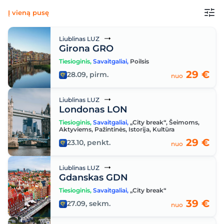
Į vieną pusę
Liublinas LUZ
Girona GRO
Tiesioginis
,
Savaitgaliai
,
Poilsis
29 €
28.09, pirm.
nuo
Liublinas LUZ
Londonas LON
Tiesioginis
,
Savaitgaliai
,
„City break“
,
Šeimoms
,
Aktyviems
,
Pažintinės
,
Istorija
,
Kultūra
29 €
23.10, penkt.
nuo
Liublinas LUZ
Gdanskas GDN
Tiesioginis
,
Savaitgaliai
,
„City break“
39 €
27.09, sekm.
nuo