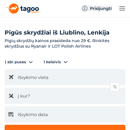
Prisijungti
Pigūs skrydžiai iš Liublino, Lenkija
Pigių skrydžių kainos prasideda nuo 29 €. Rinkitės
skrydžius su Ryanair ir LOT Polish Airlines
Į abi puses
1 keleivis
Išvykimo vieta
Į kur?
Išvykimo data