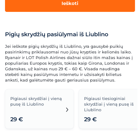
Ieškoti
Pigių skrydžių pasiūlymai iš Liublino
Jei ieškote pigių skrydžių iš Liublino, yra gausybė puikių
pasirinkimų priklausomai nuo jūsų krypties ir kelionės laiko.
Ryanair ir LOT Polish Airlines dažnai siūlo itin mažas kainas į
populiarias Europos kryptis, tokias kaip Girona, Londonas ir
Gdanskas, už kainas nuo 29 € – 60 €. Visada naudinga
stebėti kainų pasiūlymus internetu ir užsisakyti bilietus
anksti, kad galėtumėte gauti geriausius pasiūlymus.
Pigiausi skrydžiai į vieną
Pigiausi tiesioginiai
pusę iš Liublino
skrydžiai į vieną pusę iš
Liublino
29 €
29 €