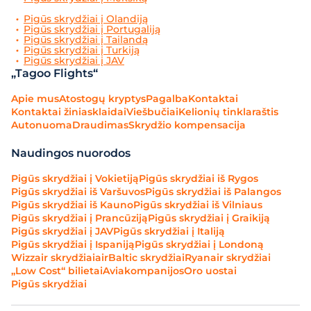
Pigūs skrydžiai į Olandiją
Pigūs skrydžiai į Portugaliją
Pigūs skrydžiai į Tailandą
Pigūs skrydžiai į Turkiją
Pigūs skrydžiai į JAV
„Tagoo Flights“
Apie mus
Atostogų kryptys
Pagalba
Kontaktai
Kontaktai žiniasklaidai
Viešbučiai
Kelionių tinklaraštis
Autonuoma
Draudimas
Skrydžio kompensacija
Naudingos nuorodos
Pigūs skrydžiai į Vokietiją
Pigūs skrydžiai iš Rygos
Pigūs skrydžiai iš Varšuvos
Pigūs skrydžiai iš Palangos
Pigūs skrydžiai iš Kauno
Pigūs skrydžiai iš Vilniaus
Pigūs skrydžiai į Prancūziją
Pigūs skrydžiai į Graikiją
Pigūs skrydžiai į JAV
Pigūs skrydžiai į Italiją
Pigūs skrydžiai į Ispaniją
Pigūs skrydžiai į Londoną
Wizzair skrydžiai
airBaltic skrydžiai
Ryanair skrydžiai
„Low Cost“ bilietai
Aviakompanijos
Oro uostai
Pigūs skrydžiai