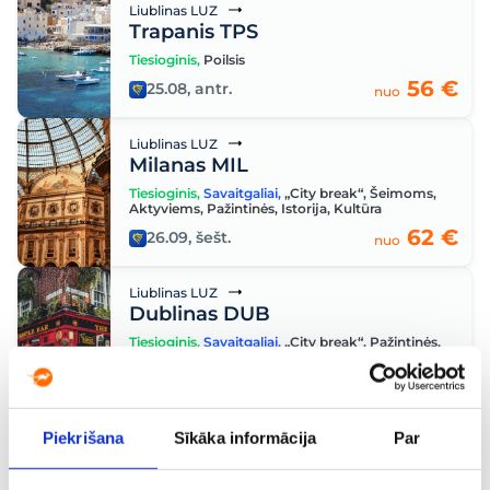
Liublinas LUZ
Trapanis TPS
Tiesioginis
,
Poilsis
56 €
25.08, antr.
nuo
Liublinas LUZ
Milanas MIL
Tiesioginis
,
Savaitgaliai
,
„City break“
,
Šeimoms
,
Aktyviems
,
Pažintinės
,
Istorija
,
Kultūra
62 €
26.09, šešt.
nuo
Liublinas LUZ
Dublinas DUB
Tiesioginis
,
Savaitgaliai
,
„City break“
,
Pažintinės
,
Kultūra
90 €
27.09, sekm.
nuo
Piekrišana
Sīkāka informācija
Par
Liublinas LUZ
Ryga RIX