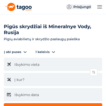
Prisijungti
Pigūs skrydžiai iš Mineralnye Vody,
Rusija
Pigių aviabilietų ir skrydžio paslaugų paieška
Į abi puses
1 keleivis
Išvykimo vieta
Į kur?
Išvykimo data