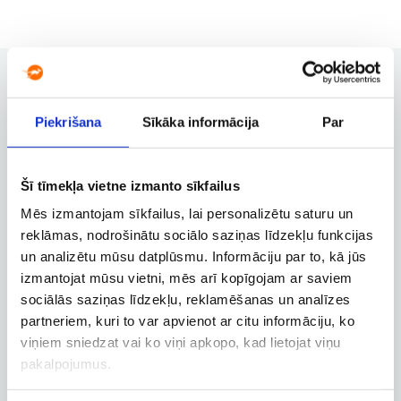
Piekrišana
Sīkāka informācija
Par
Užsakymų valdymas
Užsakymo keitimas, atšaukimas ir
kitos svarbios funkcijos
Šī tīmekļa vietne izmanto sīkfailus
Mēs izmantojam sīkfailus, lai personalizētu saturu un
reklāmas, nodrošinātu sociālo saziņas līdzekļu funkcijas
Verslo paskyra
un analizētu mūsu datplūsmu. Informāciju par to, kā jūs
izmantojat mūsu vietni, mēs arī kopīgojam ar saviem
Verslo, tarnybinių ir darbostogų
skrydžių užsakymai
sociālās saziņas līdzekļu, reklamēšanas un analīzes
partneriem, kuri to var apvienot ar citu informāciju, ko
viņiem sniedzat vai ko viņi apkopo, kad lietojat viņu
pakalpojumus.
Skrydžio sekimas