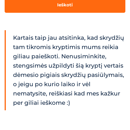
Ieškoti
Kartais taip jau atsitinka, kad skrydžių
tam tikromis kryptimis mums reikia
giliau paieškoti. Nenusiminkite,
stengsimės užpildyti šią kryptį vertais
dėmesio pigiais skrydžių pasiūlymais,
o jeigu po kurio laiko ir vėl
nematysite, reiškiasi kad mes kažkur
per giliai ieškome :)