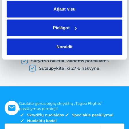
Skrydžio būsenos ir kitos aktualios
informacijos sekimas realiuoju laiku
Atļaut visu
Pielāgot
Pigių skrydžių paieška ir lėktuvo bilietų
užsakymas
Noraidīt
Gausybė skrydžių pasiūlymų
Skrydžio bilietai įvairiems poreikiams
Sutaupykite iki 27 € nakvynei
Gaukite gerus pigių skrydžių „Tagoo Flights“
pasiūlymus pirmieji!
Skrydžių nuolaidos
Specialūs pasiūlymai
Nuolaidų kodai