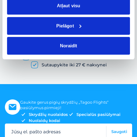
Atļaut visu
Pielāgot
Pigių skrydžių paieška ir lėktuvo bilietų
užsakymas
Noraidīt
Gausybė skrydžių pasiūlymų
Skrydžio bilietai įvairiems poreikiams
Sutaupykite iki 27 € nakvynei
Gaukite gerus pigių skrydžių „Tagoo Flights“
pasiūlymus pirmieji!
Skrydžių nuolaidos
Specialūs pasiūlymai
Nuolaidų kodai
Jūsų el. pašto adresas
Saugoti