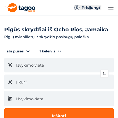
Prisijungti
Pigūs skrydžiai iš Ocho Rios, Jamaika
Pigių aviabilietų ir skrydžio paslaugų paieška
Į abi puses
1 keleivis
Išvykimo vieta
Į kur?
Išvykimo data
Ieškoti