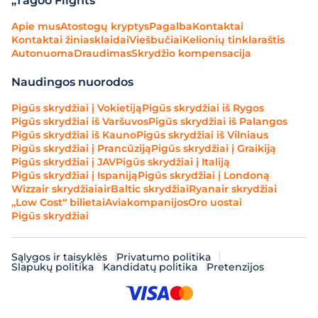
„Tagoo Flights“
Apie mus
Atostogų kryptys
Pagalba
Kontaktai
Kontaktai žiniasklaidai
Viešbučiai
Kelionių tinklaraštis
Autonuoma
Draudimas
Skrydžio kompensacija
Naudingos nuorodos
Pigūs skrydžiai į Vokietiją
Pigūs skrydžiai iš Rygos
Pigūs skrydžiai iš Varšuvos
Pigūs skrydžiai iš Palangos
Pigūs skrydžiai iš Kauno
Pigūs skrydžiai iš Vilniaus
Pigūs skrydžiai į Prancūziją
Pigūs skrydžiai į Graikiją
Pigūs skrydžiai į JAV
Pigūs skrydžiai į Italiją
Pigūs skrydžiai į Ispaniją
Pigūs skrydžiai į Londoną
Wizzair skrydžiai
airBaltic skrydžiai
Ryanair skrydžiai
„Low Cost“ bilietai
Aviakompanijos
Oro uostai
Pigūs skrydžiai
Sąlygos ir taisyklės
Privatumo politika
Slapukų politika
Kandidatų politika
Pretenzijos