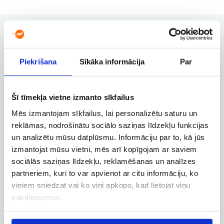
Piekrišana
Sīkāka informācija
Par
Užsakymų valdymas
Užsakymo keitimas, atšaukimas ir
kitos svarbios funkcijos
Šī tīmekļa vietne izmanto sīkfailus
Mēs izmantojam sīkfailus, lai personalizētu saturu un
reklāmas, nodrošinātu sociālo saziņas līdzekļu funkcijas
Verslo paskyra
un analizētu mūsu datplūsmu. Informāciju par to, kā jūs
Verslo, tarnybinių ir darbostogų
izmantojat mūsu vietni, mēs arī kopīgojam ar saviem
skrydžių užsakymai
sociālās saziņas līdzekļu, reklamēšanas un analīzes
partneriem, kuri to var apvienot ar citu informāciju, ko
viņiem sniedzat vai ko viņi apkopo, kad lietojat viņu
pakalpojumus.
Skrydžio sekimas
Skrydžio būsenos ir kitos aktualios
informacijos sekimas realiuoju laiku