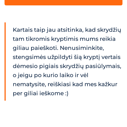
Kartais taip jau atsitinka, kad skrydžių
tam tikromis kryptimis mums reikia
giliau paieškoti. Nenusiminkite,
stengsimės užpildyti šią kryptį vertais
dėmesio pigiais skrydžių pasiūlymais,
o jeigu po kurio laiko ir vėl
nematysite, reiškiasi kad mes kažkur
per giliai ieškome :)