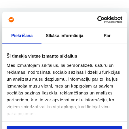
Piekrišana
Sīkāka informācija
Par
Užsakymų valdymas
Užsakymo keitimas, atšaukimas ir
kitos svarbios funkcijos
Šī tīmekļa vietne izmanto sīkfailus
Mēs izmantojam sīkfailus, lai personalizētu saturu un
reklāmas, nodrošinātu sociālo saziņas līdzekļu funkcijas
Verslo paskyra
un analizētu mūsu datplūsmu. Informāciju par to, kā jūs
Verslo, tarnybinių ir darbostogų
izmantojat mūsu vietni, mēs arī kopīgojam ar saviem
skrydžių užsakymai
sociālās saziņas līdzekļu, reklamēšanas un analīzes
partneriem, kuri to var apvienot ar citu informāciju, ko
viņiem sniedzat vai ko viņi apkopo, kad lietojat viņu
pakalpojumus.
Skrydžio sekimas
Skrydžio būsenos ir kitos aktualios
informacijos sekimas realiuoju laiku