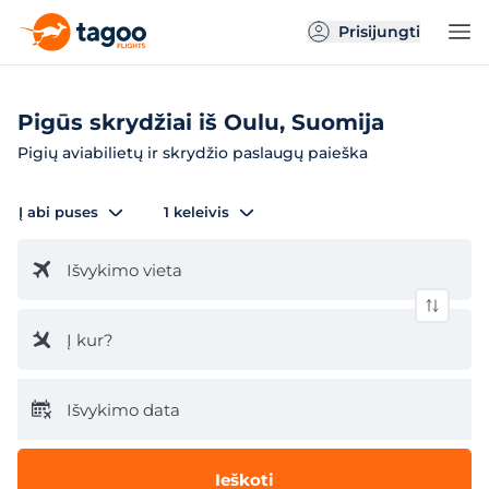
Prisijungti
Pigūs skrydžiai iš Oulu, Suomija
Pigių aviabilietų ir skrydžio paslaugų paieška
Į abi puses
1 keleivis
Išvykimo vieta
Į kur?
Išvykimo data
Ieškoti