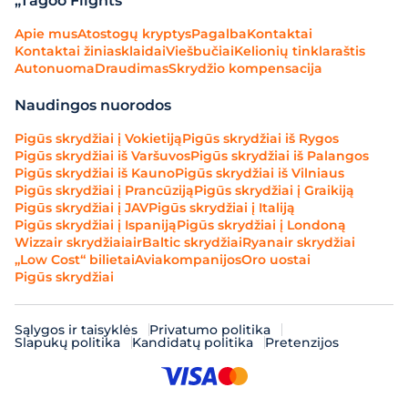
„Tagoo Flights“
Apie mus
Atostogų kryptys
Pagalba
Kontaktai
Kontaktai žiniasklaidai
Viešbučiai
Kelionių tinklaraštis
Autonuoma
Draudimas
Skrydžio kompensacija
Naudingos nuorodos
Pigūs skrydžiai į Vokietiją
Pigūs skrydžiai iš Rygos
Pigūs skrydžiai iš Varšuvos
Pigūs skrydžiai iš Palangos
Pigūs skrydžiai iš Kauno
Pigūs skrydžiai iš Vilniaus
Pigūs skrydžiai į Prancūziją
Pigūs skrydžiai į Graikiją
Pigūs skrydžiai į JAV
Pigūs skrydžiai į Italiją
Pigūs skrydžiai į Ispaniją
Pigūs skrydžiai į Londoną
Wizzair skrydžiai
airBaltic skrydžiai
Ryanair skrydžiai
„Low Cost“ bilietai
Aviakompanijos
Oro uostai
Pigūs skrydžiai
Sąlygos ir taisyklės
Privatumo politika
Slapukų politika
Kandidatų politika
Pretenzijos