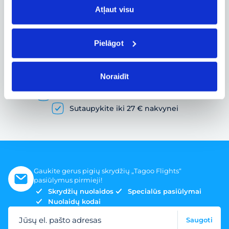
Atļaut visu
Pielāgot
Pigių skrydžių paieška ir lėktuvo bilietų
užsakymas
Noraidīt
Gausybė skrydžių pasiūlymų
Skrydžio bilietai įvairiems poreikiams
Sutaupykite iki 27 € nakvynei
Gaukite gerus pigių skrydžių „Tagoo Flights“
pasiūlymus pirmieji!
Skrydžių nuolaidos
Specialūs pasiūlymai
Nuolaidų kodai
Jūsų el. pašto adresas
Saugoti