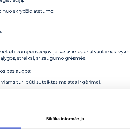
egistraciją.
 nuo skrydžio atstumo:
.
 mokėti kompensacijos, jei vėlavimas ar atšaukimas įvyko
sąlygos, streikai, ar saugumo grėsmės.
mos paslaugos:
iviams turi būti suteiktas maistas ir gėrimai.
 suteikti apgyvendinimą viešbutyje bei transportą iki jo.
arp bilieto kainos grąžinimo arba alternatyvaus maršruto.
itaiko nenumatytų atvejų, tad svarbu žinoti savo teises. N
veiksmus:
Sīkāka informācija
egistracijos patvirtinimus, bagažo kvitus.