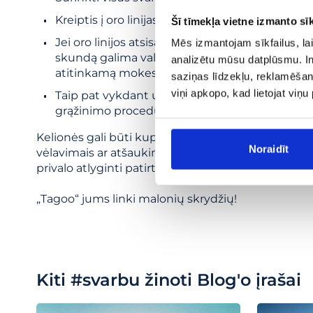
Kreiptis į oro linijas su oficialiu reikalavimu.
Šī tīmekļa vietne izmanto sīk
Jei oro linijos atsisako kompensuoti, galima kre
Mēs izmantojam sīkfailus, lai
skundą galima valstybinei vartotojų teisių ap
analizētu mūsu datplūsmu. In
atitinkamą mokestį padeda susigrąžinti prikl
saziņas līdzekļu, reklamēšana
viņi apkopo, kad lietojat viņ
Taip pat vykdant užsakymą per „Tagoo“, galima
grąžinimo procedūra vyksta greičiau.
Kelionės gali būti kupinos nuotykių, tačiau svarbu ž
Noraidīt
vėlavimais ar atšaukimais, nepasiduokite – reikala
privalo atlyginti patirtus nepatogumus ir nuostoli
„Tagoo“ jums linki malonių skrydžių!
Kiti
#svarbu žinoti
Blog'o įrašai