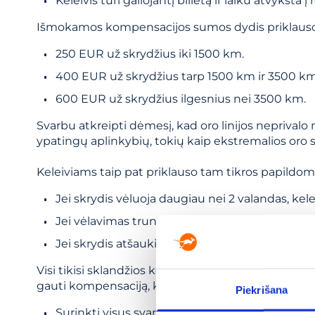
Keleivis turi galiojantį bilietą ir laiku atvyksta į r
Išmokamos kompensacijos sumos dydis priklauso
250 EUR už skrydžius iki 1500 km.
400 EUR už skrydžius tarp 1500 km ir 3500 km
600 EUR už skrydžius ilgesnius nei 3500 km.
Svarbu atkreipti dėmesį, kad oro linijos neprivalo
ypatingų aplinkybių, tokių kaip ekstremalios oro 
Keleiviams taip pat priklauso tam tikros papildo
Jei skrydis vėluoja daugiau nei 2 valandas, kele
Jei vėlavimas trunka per naktį, oro linijos turi
Jei skrydis atšaukiamas, keleivis gali rinktis t
Visi tikisi sklandžios kelionės, tačiau neretai pas
gauti kompensaciją, keleiviai turėtų atlikti šiuos 
Piekrišana
Surinkti visus svarbius dokumentus: bilietus, r