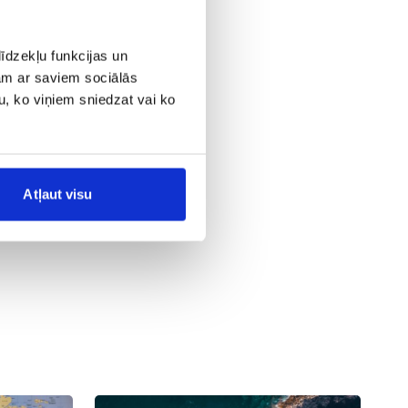
žpildyti
īdzekļu funkcijas un
rios už
jam ar saviem sociālās
u, ko viņiem sniedzat vai ko
 taip
rydžių
Atļaut visu
ro linijos