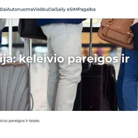
žiai
Autonuoma
Viešbučiai
Saily eSIM
Pagalba
a: keleivio pareigos ir
vio pareigos ir teisės