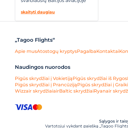
svarbiausių Baltijos aviacijoje
skaityti daugiau
„Tagoo Flights“
Apie mus
Atostogų kryptys
Pagalba
Kontaktai
Kon
Naudingos nuorodos
Pigūs skrydžiai į Vokietiją
Pigūs skrydžiai iš Rygos
Pigūs skrydžiai į Prancūziją
Pigūs skrydžiai į Graik
Wizzair skrydžiai
airBaltic skrydžiai
Ryanair skrydž
Sąlygos ir tai
Vartotojui vykdant paiešką „Tagoo Flights“,