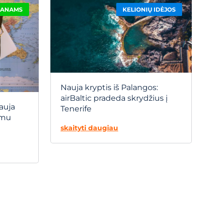
ANAMS
KELIONIŲ IDĖJOS
Nauja kryptis iš Palangos:
airBaltic pradeda skrydžius į
nauja
Tenerife
amu
skaityti daugiau