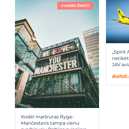
SVARBU ŽINOTI
„Spirit 
netikė
JAV avi
skaityt
Kodėl maršrutas Ryga–
Mančesteris tampa vienu