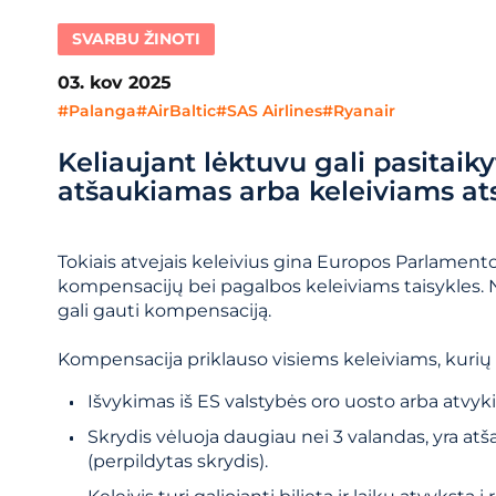
SVARBU ŽINOTI
03. kov 2025
#Palanga
#AirBaltic
#SAS Airlines
#Ryanair
Keliaujant lėktuvu gali pasitaikyt
atšaukiamas arba keleiviams atsi
Tokiais atvejais keleivius gina Europos Parlamento
kompensacijų bei pagalbos keleiviams taisykles. 
gali gauti kompensaciją.
Kompensacija priklauso visiems keleiviams, kurių s
Išvykimas iš ES valstybės oro uosto arba atvykim
Skrydis vėluoja daugiau nei 3 valandas, yra atšau
(perpildytas skrydis).