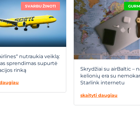
SVARBU ŽINOTI
GURM
Airlines“ nutraukia veiklą:
tas sprendimas supurtė
Skrydžiai su airBaltic – 
acijos rinką
kelionių era su nemok
i daugiau
Starlink internetu
skaityti daugiau