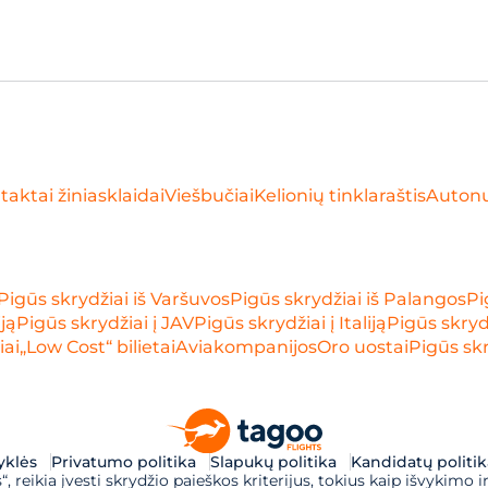
taktai žiniasklaidai
Viešbučiai
Kelionių tinklaraštis
Auton
Pigūs skrydžiai iš Varšuvos
Pigūs skrydžiai iš Palangos
Pi
iją
Pigūs skrydžiai į JAV
Pigūs skrydžiai į Italiją
Pigūs skrydž
iai
„Low Cost“ bilietai
Aviakompanijos
Oro uostai
Pigūs skr
syklės
Privatumo politika
Slapukų politika
Kandidatų politik
 reikia įvesti skrydžio paieškos kriterijus, tokius kaip išvykimo ir