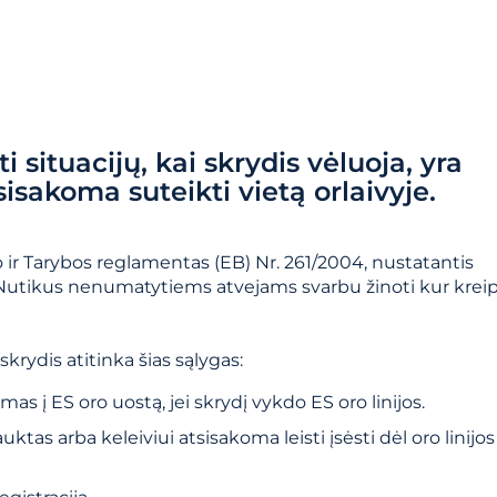
i situacijų, kai skrydis vėluoja, yra
sakoma suteikti vietą orlaivyje.
 ir Tarybos reglamentas (EB) Nr. 261/2004, nustatantis
Nutikus nenumatytiems atvejams svarbu žinoti kur kreipt
krydis atitinka šias sąlygas:
as į ES oro uostą, jei skrydį vykdo ES oro linijos.
ktas arba keleiviui atsisakoma leisti įsėsti dėl oro linijos