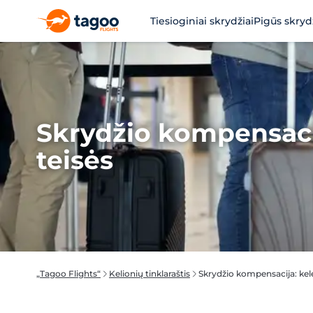
Tiesioginiai skrydžiai
Pigūs skryd
Skrydžio kompensacij
teisės
„Tagoo Flights“
Kelionių tinklaraštis
Skrydžio kompensacija: kelei