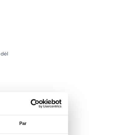
 dėl
orėdami
Par