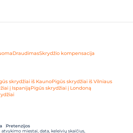
uoma
Draudimas
Skrydžio kompensacija
gūs skrydžiai iš Kauno
Pigūs skrydžiai iš Vilniaus
iai į Ispaniją
Pigūs skrydžiai į Londoną
ydžiai
a
Pretenzijos
 atvykimo miestai, data, keleivių skaičius, 