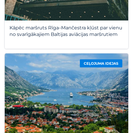
Kāpēc maršruts Rīga–Mančestra kļūst par vienu
no svarīgākajiem Baltijas aviācijas maršrutiem
CEĻOJUMA IDEJAS