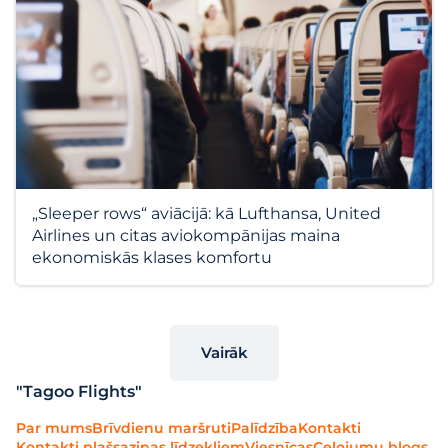
„Sleeper rows“ aviācijā: kā Lufthansa, United
Airlines un citas aviokompānijas maina
ekonomiskās klases komfortu
Vairāk
"Tagoo Flights"
Par mums
Brīvdienu maršruti
Palīdzība
Kontakti
Kontakti plašsaziņas līdzekļiem
Viesnīcas
Ceļojumu blogs