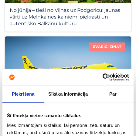
No jūnija – tieši no Viļņas uz Podgoricu: jaunas
vārti uz Melnkalnes kalniem, piekrasti un
autentisko Balkānu kultūru
SVARĪGI ZINĀT
Piekrišana
Sīkāka informācija
Par
„Spirit Airlines“ pārtrauc darbību: negaidītais
Šī tīmekļa vietne izmanto sīkfailus
lēmums satricināja ASV aviācijas tirgu
Mēs izmantojam sīkfailus, lai personalizētu saturu un
reklāmas, nodrošinātu sociālo saziņas līdzekļu funkcijas