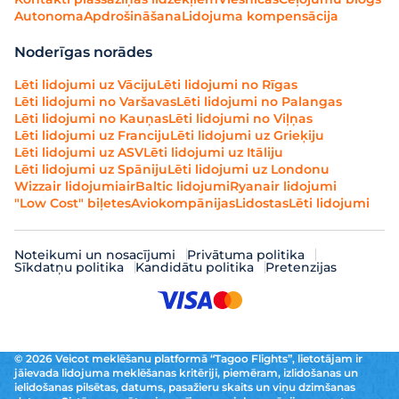
Autonoma
Apdrošināšana
Lidojuma kompensācija
Noderīgas norādes
Lēti lidojumi uz Vāciju
Lēti lidojumi no Rīgas
Lēti lidojumi no Varšavas
Lēti lidojumi no Palangas
Lēti lidojumi no Kauņas
Lēti lidojumi no Viļņas
Lēti lidojumi uz Franciju
Lēti lidojumi uz Grieķiju
Lēti lidojumi uz ASV
Lēti lidojumi uz Itāliju
Lēti lidojumi uz Spāniju
Lēti lidojumi uz Londonu
Wizzair lidojumi
airBaltic lidojumi
Ryanair lidojumi
"Low Cost" biļetes
Aviokompānijas
Lidostas
Lēti lidojumi
Noteikumi un nosacījumi
Privātuma politika
Sīkdatņu politika
Kandidātu politika
Pretenzijas
© 2026 Veicot meklēšanu platformā “Tagoo Flights”, lietotājam ir
jāievada lidojuma meklēšanas kritēriji, piemēram, izlidošanas un
ielidošanas pilsētas, datums, pasažieru skaits un viņu dzimšanas