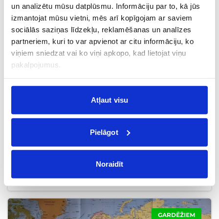
un analizētu mūsu datplūsmu. Informāciju par to, kā jūs
izmantojat mūsu vietni, mēs arī kopīgojam ar saviem
JAUNS VIRZIENS
sociālās saziņas līdzekļu, reklamēšanas un analīzes
partneriem, kuri to var apvienot ar citu informāciju, ko
viņiem sniedzat vai ko viņi apkopo, kad lietojat viņu
pakalpojumus.
Atļaut visu
Pielāgot
Jauns lidojums no Viļņas uz Prāgu ar „Wizz Air“ –
Noraidīt
kas jāzina un kāpēc tas ir svarīgi
GARDĒŽIEM