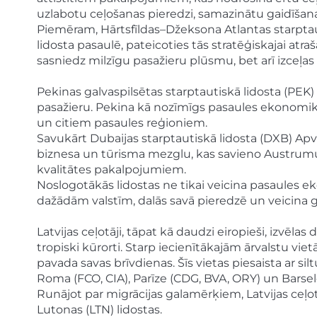
uzlabotu ceļošanas pieredzi, samazinātu gaidīšan
Piemēram, Hārtsfīldas–Džeksona Atlantas starptaut
lidosta pasaulē, pateicoties tās stratēģiskajai a
sasniedz milzīgu pasažieru plūsmu, bet arī izceļas 
Pekinas galvaspilsētas starptautiskā lidosta (PEK)
pasažieru. Pekina kā nozīmīgs pasaules ekonomikas
un citiem pasaules reģioniem.
Savukārt Dubaijas starptautiskā lidosta (DXB) Apvi
biznesa un tūrisma mezglu, kas savieno Austrumu 
kvalitātes pakalpojumiem.
Noslogotākās lidostas ne tikai veicina pasaules ek
dažādām valstīm, dalās savā pieredzē un veicina gl
Latvijas ceļotāji, tāpat kā daudzi eiropieši, izvē
tropiski kūrorti. Starp iecienītākajām ārvalstu vie
pavada savas brīvdienas. Šīs vietas piesaista ar si
Roma (FCO, CIA), Parīze (CDG, BVA, ORY) un Barsel
Runājot par migrācijas galamērķiem, Latvijas ceļot
Lutonas (LTN) lidostas.