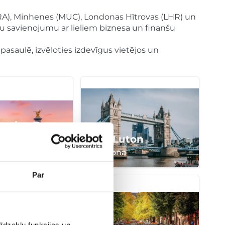
FRA), Minhenes (MUC), Londonas Hītrovas (LHR) un
tu savienojumu ar lieliem biznesa un finanšu
pasaulē, izvēloties izdevīgus vietējos un
arles De
LTN Luton
Londona
Par
īdzekļu funkcijas un