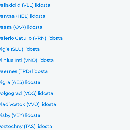
Valladolid (VLL) lidosta
Vantaa (HEL) lidosta
Vaasa (VAA) lidosta
Valerio Catullo (VRN) lidosta
Vigie (SLU) lidosta
Vilnius Intl (VNO) lidosta
Vaernes (TRD) lidosta
Vigra (AES) lidosta
Volgograd (VOG) lidosta
Vladivostok (VVO) lidosta
Visby (VBY) lidosta
Vostochny (TAS) lidosta