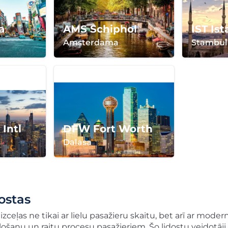
a
AMS Schiphol
IST Ist
Amsterdama
Stambul
Intl
DFW Fort Worth
Dalasa
dostas
izceļas ne tikai ar lielu pasažieru skaitu, bet arī ar mo
šanu un raitu procesu pasažieriem. Šo lidostu veidotāji u