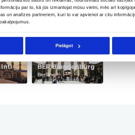
BGY Bergam
FCO Fi
formāciju par to, kā jūs izmantojat mūsu vietni, mēs arī kopīgo
s un analīzes partneriem, kuri to var apvienot ar citu informācij
Milāna
Roma
u pakalpojumus.
Pielāgot
 Intl
BER Brandenburg
Berlīne