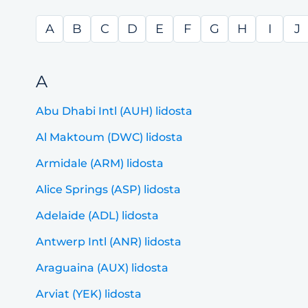
A
B
C
D
E
F
G
H
I
J
A
Abu Dhabi Intl (AUH) lidosta
Al Maktoum (DWC) lidosta
Armidale (ARM) lidosta
Alice Springs (ASP) lidosta
Adelaide (ADL) lidosta
Antwerp Intl (ANR) lidosta
Araguaina (AUX) lidosta
Arviat (YEK) lidosta