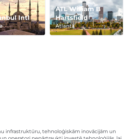
ATL William B
anbul Intl
Hartsfield
a
Atlanta
dernu infrastruktūru, tehnoloģiskām inovācijām un
n operatori nepārtraukti investē tehnoloģijās, lai