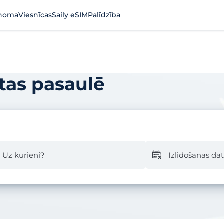
noma
Viesnīcas
Saily eSIM
Palīdzība
stas pasaulē
Uz kurieni?
Izlidošanas d