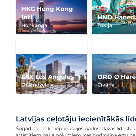
HKG Hong Kong
Intl
HND Haned
Honkonga
Tokija
LAX Los Angeles
ORD O'Hare 
Losandželosa
Čikāga
Latvijas ceļotāju iecienītākās li
Šogad, tāpat kā iepriekšējos gados, dažas lidostas 
attīstītiem pakalpojumiem, kas nodrošina ērtu ceļo