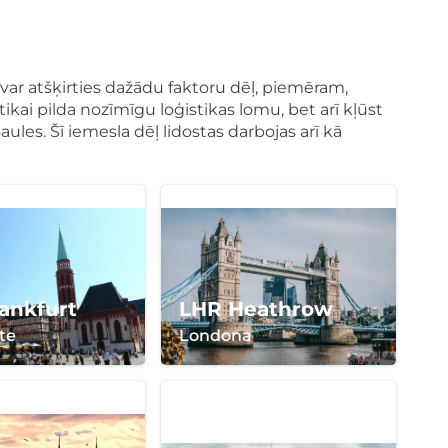
 var atšķirties dažādu faktoru dēļ, piemēram,
kai pilda nozīmīgu loģistikas lomu, bet arī kļūst
ules. Šī iemesla dēļ lidostas darbojas arī kā
ankfurt
LHR Heathrow
te
Londona