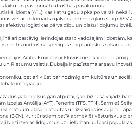
as laiku un pastiprinātu drošības pasākumus.
iskā lidosta (ATL), kas katru gadu apkalpo vairāk nekā 1
trašanās vietai un lomai kā galvenajam mezglam starp ASV
ar efektīvu loģistikas pārvaldību un plašu lidojumu izvēli.
 Ķīnā arī pastāvīgi ierindojas starp vadošajām lidostām, 
 centrs nodrošina spēcīgus starptautiskos sakarus un ir
enotajos Arābu Emirātos ir kļuvusi ne tikai par nozīmīgu t
un Rietumu valstis. Dubaija ir pazīstama ar savu inovat
onomiku, bet arī kļūst par nozīmīgiem kultūras un sociāl
obālo integrāciju.
las dažādus galamērķus gan atpūtai, gan biznesa vajadzībām
tām izceļas Antālija (AYT), Tenerife (TFS, TFN), Šarm eš Še
ltu klimatu un plašām atpūtas un izklaides iespējām. Tāpat
ona (BCN), kur tūristiem patīk apmeklēt vēsturiskus piem
āji bieži izvēlas lidojumus uz Lielbritāniju. Īpaši popul