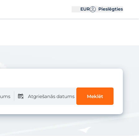
EUR
Pieslēgties
atums
Atgriešanās datums
Meklēt