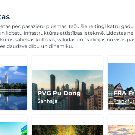
tas
gētas pēc pasažieru plūsmas, taču šie reitingi katru gadu
dostu infrastruktūras attīstības ietekmē. Lidostas ne ti
ros satiekas kultūras, valodas un tradīcijas no visas pasa
ules daudzveidību un dinamiku.
PVG Pu Dong
FRA Fr
Šanhaja
Frankfur