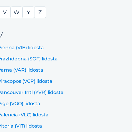
V
W
Y
Z
V
Vienna (VIE) lidosta
Vrazhdebna (SOF) lidosta
Varna (VAR) lidosta
Viracopos (VCP) lidosta
Vancouver Intl (YVR) lidosta
Vigo (VGO) lidosta
Valencia (VLC) lidosta
Vitoria (VIT) lidosta