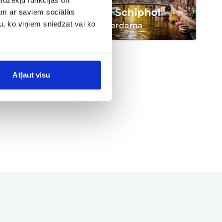
umicino
AMS Schiphol
jam ar saviem sociālās
u, ko viņiem sniedzat vai ko
Amsterdama
Atļaut visu