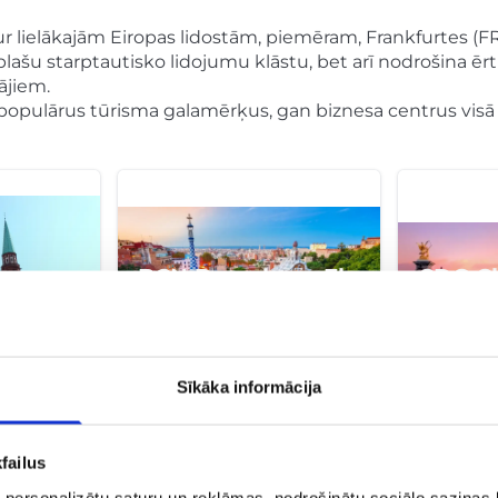
ur lielākajām Eiropas lidostām, piemēram, Frankfurtes (
plašu starptautisko lidojumu klāstu, bet arī nodrošina ēr
ājiem.
an populārus tūrisma galamērķus, gan biznesa centrus visā 
BCN Barcelona–El
CDG Ch
rt
Prat
Gaulle
Barselona
Parīze
Sīkāka informācija
failus
 personalizētu saturu un reklāmas, nodrošinātu sociālo saziņas l