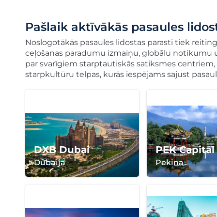
Pašlaik aktīvākās pasaules lidos
Noslogotākās pasaules lidostas parasti tiek reitin
ceļošanas paradumu izmaiņu, globālu notikumu un li
par svarīgiem starptautiskās satiksmes centriem, ku
starpkultūru telpas, kurās iespējams sajust pasa
DXB Dubai
PEK Capital
Dubaija
Pekina