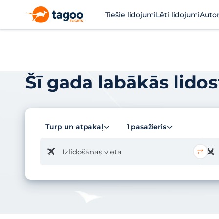
Tiešie lidojumi
Lēti lidojumi
Auto
Šī gada labākās lido
Turp un atpakaļ
1 pasažieris
Izlidošanas vieta
"Tagoo Flights"
Lidostas