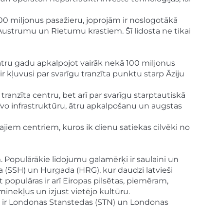
00 miljonus pasažieru, joprojām ir noslogotākā
 Austrumu un Rietumu krastiem. Šī lidosta ne tikai
katru gadu apkalpojot vairāk nekā 100 miljonus
 kļuvusi par svarīgu tranzīta punktu starp Āziju
ranzīta centru, bet arī par svarīgu starptautiskā
īvo infrastruktūru, ātru apkalpošanu un augstas
ajiem centriem, kuros ik dienu satiekas cilvēki no
. Populārākie lidojumu galamērķi ir saulaini un
iha (SSH) un Hurgada (HRG), kur daudzi latvieši
 populāras ir arī Eiropas pilsētas, piemēram,
inekļus un izjust vietējo kultūru.
āras ir Londonas Stanstedas (STN) un Londonas