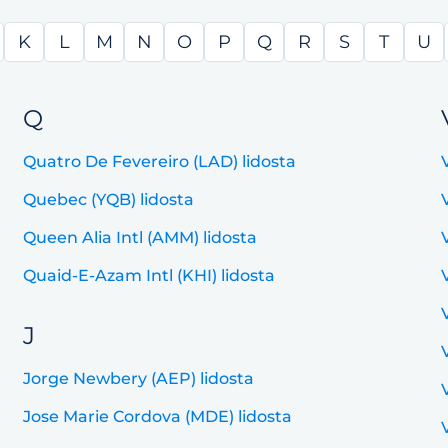
K
L
M
N
O
P
Q
R
S
T
U
Q
Quatro De Fevereiro (LAD) lidosta
Quebec (YQB) lidosta
Queen Alia Intl (AMM) lidosta
Quaid-E-Azam Intl (KHI) lidosta
J
Jorge Newbery (AEP) lidosta
Jose Marie Cordova (MDE) lidosta