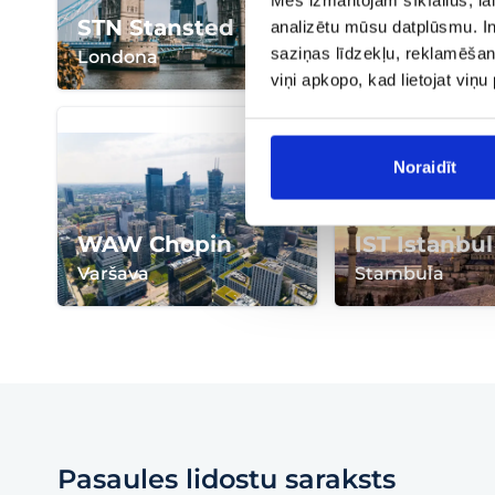
STN Stansted
DUB Dublin
analizētu mūsu datplūsmu. In
saziņas līdzekļu, reklamēšana
Londona
Dublina
viņi apkopo, kad lietojat viņ
Noraidīt
WAW Chopin
IST Istanbul
Varšava
Stambula
Pasaules lidostu saraksts