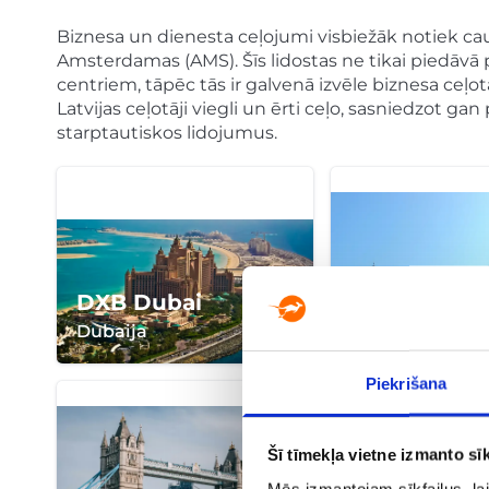
Biznesa un dienesta ceļojumi visbiežāk notiek ca
Amsterdamas (AMS). Šīs lidostas ne tikai piedāvā 
centriem, tāpēc tās ir galvenā izvēle biznesa ceļot
Latvijas ceļotāji viegli un ērti ceļo, sasniedzot g
starptautiskos lidojumus.
DXB Dubai
FRA Frankfu
Dubaija
Frankfurte
Piekrišana
Šī tīmekļa vietne izmanto sīk
Mēs izmantojam sīkfailus, lai