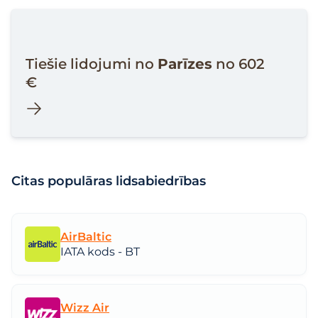
Tiešie lidojumi no
Parīzes
no 602
€
Citas populāras lidsabiedrības
AirBaltic
IATA kods - BT
Wizz Air