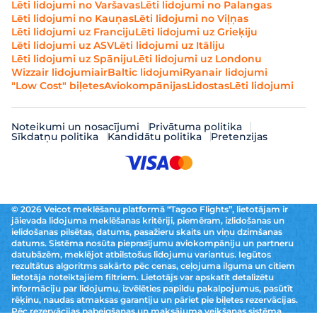
Lēti lidojumi no Varšavas
Lēti lidojumi no Palangas
Lēti lidojumi no Kauņas
Lēti lidojumi no Viļņas
Lēti lidojumi uz Franciju
Lēti lidojumi uz Grieķiju
Lēti lidojumi uz ASV
Lēti lidojumi uz Itāliju
Lēti lidojumi uz Spāniju
Lēti lidojumi uz Londonu
Wizzair lidojumi
airBaltic lidojumi
Ryanair lidojumi
"Low Cost" biļetes
Aviokompānijas
Lidostas
Lēti lidojumi
Noteikumi un nosacījumi
Privātuma politika
Sīkdatņu politika
Kandidātu politika
Pretenzijas
© 2026 Veicot meklēšanu platformā “Tagoo Flights”, lietotājam ir
jāievada lidojuma meklēšanas kritēriji, piemēram, izlidošanas un
ielidošanas pilsētas, datums, pasažieru skaits un viņu dzimšanas
datums. Sistēma nosūta pieprasījumu aviokompāniju un partneru
datubāzēm, meklējot atbilstošus lidojumu variantus. Iegūtos
rezultātus algoritms sakārto pēc cenas, ceļojuma ilguma un citiem
lietotāja noteiktajiem filtriem. Lietotājs var apskatīt detalizētu
informāciju par lidojumu, izvēlēties papildu pakalpojumus, pasūtīt
rēķinu, naudas atmaksas garantiju un pāriet pie biļetes rezervācijas.
Pēc rezervācijas pabeigšanas un maksājuma veikšanas sistēma