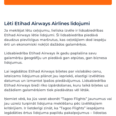
Lēti Etihad Airways Airlines lidojumi
Ja meklējat lētu ceļojumu, lieliska izvēle ir lidsabiedrības
Etihad Airways lētie lidojumi. Šī lidsabiedrība piedāvā
daudzus pievilcīgus maršrutus, kas ceļotājiem dod iespēju
ērti un ekonomiski nokļūt dažādos galamērķos.
Lidsabiedrība Etihad Airways ik gadu paplašina savu
galamērķu ģeogrāfiju un piedāvā gan atpūtas, gan biznesa
lidojumus.
Lai iegādātos Etihad Airways biļetes par vislabāko cenu,
ieteicams lidojumus plānot jau iepriekš, elastīgi izvēlēties
datumus un izmantot īpašos piedāvājumus. Lidsabiedrība
Etihad Airways bieži rīko izpārdošanas, kuru laikā biļetes uz
dažādiem galamērķiem tiek piedāvātas vēl lētāk.
Ņemiet vērā, ka jūs varat abonēt “Tagoo Flights” jaunumus vai
jau uzreiz turpināt lidojuma meklēšanu pēc izvēlētajiem
kritērijiem. Ir lietderīgi zināt, ka “Tagoo Flights” iespējams
iegādāties ērtus lidojuma papildu pakalpojumus – lidostas