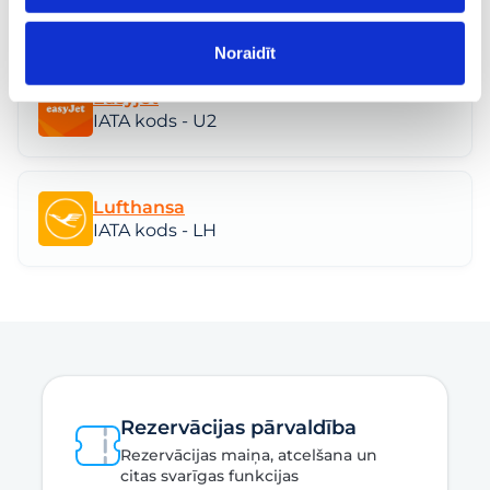
IATA kods - FR
Noraidīt
Easyjet
IATA kods - U2
Lufthansa
IATA kods - LH
Rezervācijas pārvaldība
Rezervācijas maiņa, atcelšana un
citas svarīgas funkcijas