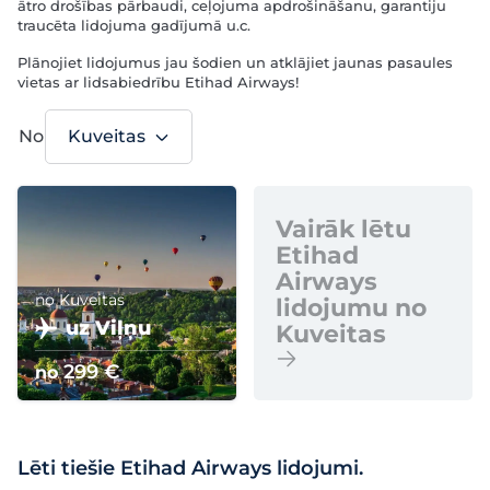
ātro drošības pārbaudi, ceļojuma apdrošināšanu, garantiju
traucēta lidojuma gadījumā u.c.
Plānojiet lidojumus jau šodien un atklājiet jaunas pasaules
vietas ar lidsabiedrību Etihad Airways!
No
Kuveitas
Vairāk lētu
Etihad
Airways
no Kuveitas
lidojumu no
uz Viļņu
Kuveitas
299 €
no
Lēti tiešie Etihad Airways lidojumi.