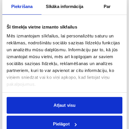
Piekrišana
Sīkāka informācija
Par
KLM Royal Dutch
IATA kods - KL
Šī tīmekļa vietne izmanto sīkfailus
Mēs izmantojam sīkfailus, lai personalizētu saturu un
Brussels Airlines
reklāmas, nodrošinātu sociālo saziņas līdzekļu funkcijas
IATA kods - SN
un analizētu mūsu datplūsmu. Informāciju par to, kā jūs
izmantojat mūsu vietni, mēs arī kopīgojam ar saviem
sociālās saziņas līdzekļu, reklamēšanas un analīzes
Austrian Airlines
partneriem, kuri to var apvienot ar citu informāciju, ko
IATA kods - OS
viņiem sniedzat vai ko viņi apkopo, kad lietojat viņu
pakalpojumus.
LOT Polish Airlines
IATA kods - LO
Atļaut visu
Pielāgot
Ryanair