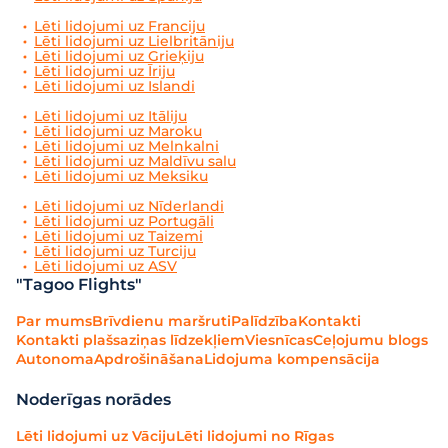
Lēti lidojumi uz Franciju
Lēti lidojumi uz Lielbritāniju
Lēti lidojumi uz Grieķiju
Lēti lidojumi uz Īriju
Lēti lidojumi uz Islandi
Lēti lidojumi uz Itāliju
Lēti lidojumi uz Maroku
Lēti lidojumi uz Melnkalni
Lēti lidojumi uz Maldīvu salu
Lēti lidojumi uz Meksiku
Lēti lidojumi uz Nīderlandi
Lēti lidojumi uz Portugāli
Lēti lidojumi uz Taizemi
Lēti lidojumi uz Turciju
Lēti lidojumi uz ASV
"Tagoo Flights"
Par mums
Brīvdienu maršruti
Palīdzība
Kontakti
Kontakti plašsaziņas līdzekļiem
Viesnīcas
Ceļojumu blogs
Autonoma
Apdrošināšana
Lidojuma kompensācija
Noderīgas norādes
Lēti lidojumi uz Vāciju
Lēti lidojumi no Rīgas