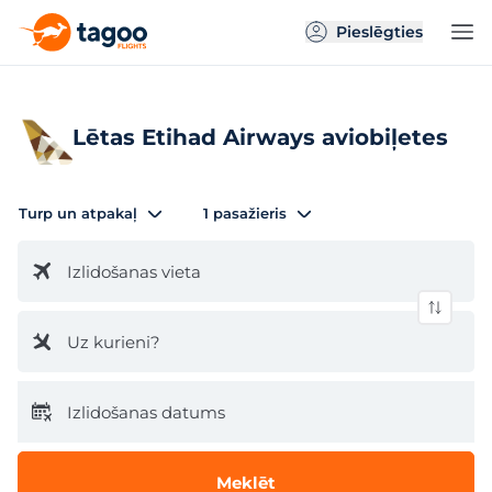
Pieslēgties
Lētas Etihad Airways aviobiļetes
Turp un atpakaļ
1 pasažieris
Izlidošanas vieta
Uz kurieni?
Izlidošanas datums
Meklēt