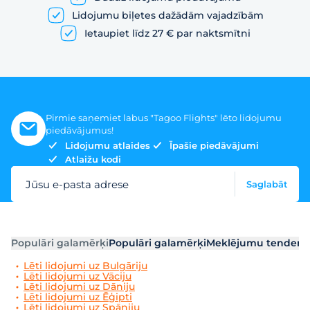
Lidojumu biļetes dažādām vajadzībām
Ietaupiet līdz 27 € par naktsmītni
Pirmie saņemiet labus "Tagoo Flights" lēto lidojumu
piedāvājumus!
Lidojumu atlaides
Īpašie piedāvājumi
Atlaižu kodi
Jūsu e-pasta adrese
Saglabāt
Populāri galamērķi
Populāri galamērķi
Meklējumu tendenc
Lēti lidojumi uz Bulgāriju
Lēti lidojumi uz Vāciju
Lēti lidojumi uz Dāniju
Lēti lidojumi uz Ēģipti
Lēti lidojumi uz Spāniju