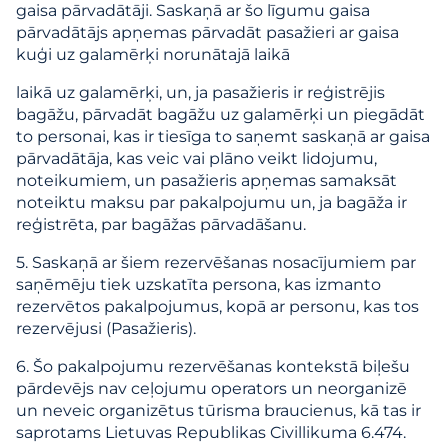
gaisa pārvadātāji. Saskaņā ar šo līgumu gaisa
pārvadātājs apņemas pārvadāt pasažieri ar gaisa
kuģi uz galamērķi norunātajā laikā
laikā uz galamērķi, un, ja pasažieris ir reģistrējis
bagāžu, pārvadāt bagāžu uz galamērķi un piegādāt
to personai, kas ir tiesīga to saņemt saskaņā ar gaisa
pārvadātāja, kas veic vai plāno veikt lidojumu,
noteikumiem, un pasažieris apņemas samaksāt
noteiktu maksu par pakalpojumu un, ja bagāža ir
reģistrēta, par bagāžas pārvadāšanu.
5. Saskaņā ar šiem rezervēšanas nosacījumiem par
saņēmēju tiek uzskatīta persona, kas izmanto
rezervētos pakalpojumus, kopā ar personu, kas tos
rezervējusi (Pasažieris).
6. Šo pakalpojumu rezervēšanas kontekstā biļešu
pārdevējs nav ceļojumu operators un neorganizē
un neveic organizētus tūrisma braucienus, kā tas ir
saprotams Lietuvas Republikas Civillikuma 6.474.