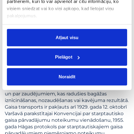
partneriem, kuri to var apvienot ar citu informāciju, ko
7. Ja pasažiera galamērķis vai starpstāšanās vieta
viņiem sniedzat vai ko viņi apkopo, kad lietojat viņu
nav izlidošanas valstī, gaisa pārvadājumiem piemēro
pakalpojumus.
1999. gadā Monreālā parakstīto Konvenciju par
starptautisko gaisa pārvadājumu noteikumu
vienādošanu Konvencija par starptautisko gaisa
Atļaut visu
pārvadājumu noteikumu vienādošanu, kas
parakstīta Monreālā 1999. gadā (turpmāk tekstā —
Konvencija), ja šīs valstis ir Konvencijas puses.
Pielāgot
Lietuvas Republika ir ratificējusi Konvenciju.
Konvencija paredz pārvadātāja ierobežotu atbildību
par zaudējumiem, kas radušies pasažiera nāves vai
Noraidīt
ievainojuma rezultātā, par zaudējumiem, kas
radušies pasažieru pārvadājuma kavējuma rezultātā,
un par zaudējumiem, kas radušies bagāžas
iznīcināšanas, nozaudēšanas vai kavējuma rezultātā.
Gaisa transports ir pakļauts arī 1929. gada 12. oktobrī
Varšavā parakstītajai Konvencijai par starptautisko
gaisa pārvadājumu noteikumu vienādošanu, 1955.
gada Hāgas protokols par starptautiskajiem gaisa
pārvadājumiem piemērojamo noteikumu