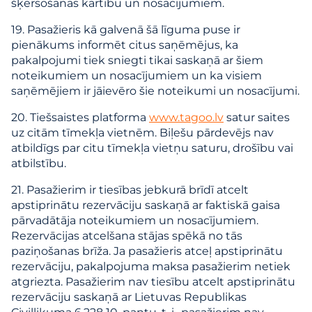
šķērsošanas kārtību un nosacījumiem.
19. Pasažieris kā galvenā šā līguma puse ir
pienākums informēt citus saņēmējus, ka
pakalpojumi tiek sniegti tikai saskaņā ar šiem
noteikumiem un nosacījumiem un ka visiem
saņēmējiem ir jāievēro šie noteikumi un nosacījumi.
20. Tiešsaistes platforma
www.tagoo.lv
satur saites
uz citām tīmekļa vietnēm. Biļešu pārdevējs nav
atbildīgs par citu tīmekļa vietņu saturu, drošību vai
atbilstību.
21. Pasažierim ir tiesības jebkurā brīdī atcelt
apstiprinātu rezervāciju saskaņā ar faktiskā gaisa
pārvadātāja noteikumiem un nosacījumiem.
Rezervācijas atcelšana stājas spēkā no tās
paziņošanas brīža. Ja pasažieris atceļ apstiprinātu
rezervāciju, pakalpojuma maksa pasažierim netiek
atgriezta. Pasažierim nav tiesību atcelt apstiprinātu
rezervāciju saskaņā ar Lietuvas Republikas