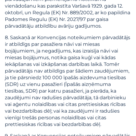
vienādošanu kas parakstīta Varšavā 1929. gada 12.
oktobrī, un Regula (EK) Nr. 889/2002, ar ko papildina
Padomes Regulu (EK) Nr. 2027/97 par gaisa
pārvadātāju atbildību avāriju gadījumos.
8. Saskaņā ar Konvencijas noteikumiem pārvadātājs
ir atbildīgs par pasažiera nāvi vai miesas
bojājumiem, ja negadījums, kas izraisīja nāvi vai
miesas bojājumus, notika gaisa kuģī vai kādas
iekāpšanas vai izkāpšanas darbības laikā. Tomēr
pārvadātājs nav atbildīgs par šādiem zaudējumiem,
ja tie pārsniedz 100 000 īpašās aizdevuma tiesības
(SDR) uz vienu pasažieri (Īpašās aizņēmuma
tiesības, SDR) par katru pasažieri, ja pierāda, ka
zaudējumi nav radušies pārvadātāja, tā darbinieku
vai aģentu nolaidības vai citas prettiesiskas rīcības
vai bezdarbības dēļ; vai ka zaudējumi ir radušies
vienīgi trešās personas nolaidības vai citas
prettiesiskas rīcības vai bezdarbības dēļ.
9. Saskaņā ar Konvencijas noteikumiem pārvadātājs