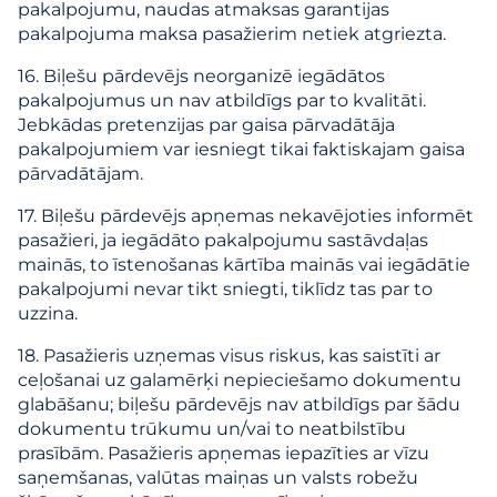
pakalpojumu, naudas atmaksas garantijas
pakalpojuma maksa pasažierim netiek atgriezta.
16. Biļešu pārdevējs neorganizē iegādātos
pakalpojumus un nav atbildīgs par to kvalitāti.
Jebkādas pretenzijas par gaisa pārvadātāja
pakalpojumiem var iesniegt tikai faktiskajam gaisa
pārvadātājam.
17. Biļešu pārdevējs apņemas nekavējoties informēt
pasažieri, ja iegādāto pakalpojumu sastāvdaļas
mainās, to īstenošanas kārtība mainās vai iegādātie
pakalpojumi nevar tikt sniegti, tiklīdz tas par to
uzzina.
18. Pasažieris uzņemas visus riskus, kas saistīti ar
ceļošanai uz galamērķi nepieciešamo dokumentu
glabāšanu; biļešu pārdevējs nav atbildīgs par šādu
dokumentu trūkumu un/vai to neatbilstību
prasībām. Pasažieris apņemas iepazīties ar vīzu
saņemšanas, valūtas maiņas un valsts robežu