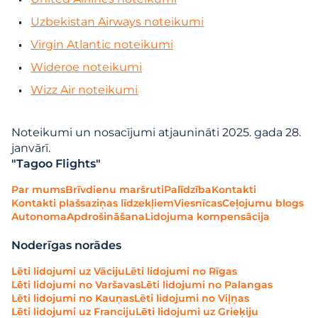
Uzbekistan Airways noteikumi
Virgin Atlantic noteikumi
Wideroe noteikumi
Wizz Air noteikumi
Noteikumi un nosacījumi atjaunināti 2025. gada 28.
janvārī.
"Tagoo Flights"
Par mums
Brīvdienu maršruti
Palīdzība
Kontakti
Kontakti plašsaziņas līdzekļiem
Viesnīcas
Ceļojumu blogs
Autonoma
Apdrošināšana
Lidojuma kompensācija
Noderīgas norādes
Lēti lidojumi uz Vāciju
Lēti lidojumi no Rīgas
Lēti lidojumi no Varšavas
Lēti lidojumi no Palangas
Lēti lidojumi no Kauņas
Lēti lidojumi no Viļņas
Lēti lidojumi uz Franciju
Lēti lidojumi uz Grieķiju