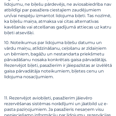
lidojumu, ne biļešu pārdevējs, ne aviosabiedrība nav
atbildīgi par pasažiera ciestajiem zaudējumiem
un/vai nespēju izmantot lidojuma biļeti. Tas nozīmē,
ka biļešu maiņa, atmaksa vai citas alternatīvas
kavēšanās vai atcelšanas gadījumā attiecas uz katru
biļeti atsevišķi.
10. Noteikumus par lidojuma biļešu datumu un
vārdu maiņu, atlīdzināšanu, ceļošanu ar zīdaiņiem
un bērniem, bagāžu un nestandarta priekšmetu
pārvadāšanu nosaka konkrētais gaisa pārvadātājs.
Rezervējot biļeti, pasažierim ir jāiepazīstas ar izvēlētā
gaisa pārvadātāja noteikumiem, biļetes cenu un
lidojuma nosacījumiem.
11. Rezervējot aviobiļeti, pasažierim jāievēro
rezervēšanas sistēmas norādījumi un jāatbild uz e-
pasta paziņojumiem. Ja pasažieris nesaņem visu
nepieciešamo informāciju par lidojumu, rezervācijas