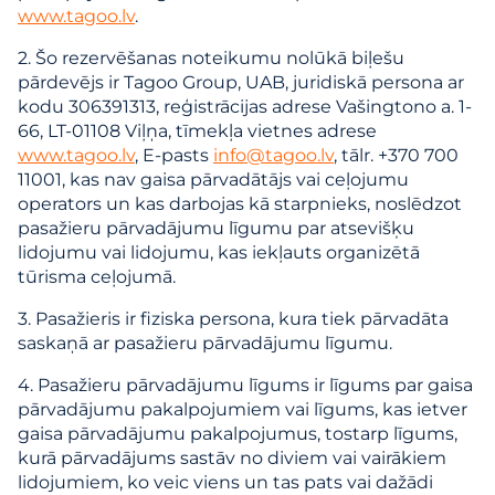
www.tagoo.lv
.
2. Šo rezervēšanas noteikumu nolūkā biļešu
pārdevējs ir Tagoo Group, UAB, juridiskā persona ar
kodu 306391313, reģistrācijas adrese Vašingtono a. 1-
66, LT-01108 Viļņa, tīmekļa vietnes adrese
www.tagoo.lv
, E-pasts
info@tagoo.lv
, tālr. +370 700
11001, kas nav gaisa pārvadātājs vai ceļojumu
operators un kas darbojas kā starpnieks, noslēdzot
pasažieru pārvadājumu līgumu par atsevišķu
lidojumu vai lidojumu, kas iekļauts organizētā
tūrisma ceļojumā.
3. Pasažieris ir fiziska persona, kura tiek pārvadāta
saskaņā ar pasažieru pārvadājumu līgumu.
4. Pasažieru pārvadājumu līgums ir līgums par gaisa
pārvadājumu pakalpojumiem vai līgums, kas ietver
gaisa pārvadājumu pakalpojumus, tostarp līgums,
kurā pārvadājums sastāv no diviem vai vairākiem
lidojumiem, ko veic viens un tas pats vai dažādi