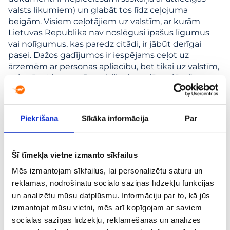
valsts likumiem) un glabāt tos līdz ceļojuma
beigām. Visiem ceļotājiem uz valstīm, ar kurām
Lietuvas Republika nav noslēgusi īpašus līgumus
vai nolīgumus, kas paredz citādi, ir jābūt derīgai
pasei. Dažos gadījumos ir iespējams ceļot uz
ārzemēm ar personas apliecību, bet tikai uz valstīm,
ar kurām Lietuvas Republika ir noslēgusi īpašus
nolīgumus vai līgumus. Valstu saraksts, kuras atzīst
Lietuvas personas apliecības par derīgām ceļošanai,
ir pieejams Ārlietu ministrijas tīmekļa vietnē. Ja
Piekrišana
Sīkāka informācija
Par
pasažieris nepilda pienākumu nodrošināt
nepieciešamos ceļošanas dokumentus,
pārvadātājam ir tiesības atteikties viņu pārvadāt. Ja
Šī tīmekļa vietne izmanto sīkfailus
pasažiera nepietiekamu ceļošanas un/vai citu
nepieciešamo dokumentu dēļ attiecīgās valsts
Mēs izmantojam sīkfailus, lai personalizētu saturu un
migrācijas dienests neļauj pasažierim ieceļot
reklāmas, nodrošinātu sociālo saziņas līdzekļu funkcijas
galamērķa valsts teritorijā, pasažieris (tostarp
un analizētu mūsu datplūsmu. Informāciju par to, kā jūs
deportētie pasažieri) ir atbildīgs par visām tiešajām
izmantojat mūsu vietni, mēs arī kopīgojam ar saviem
un netiešajām izmaksām, kas pārvadātājam radušās
sociālās saziņas līdzekļu, reklamēšanas un analīzes
šā iemesla dēļ.