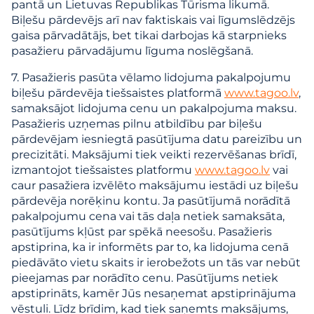
pantā un Lietuvas Republikas Tūrisma likumā.
Biļešu pārdevējs arī nav faktiskais vai līgumslēdzējs
gaisa pārvadātājs, bet tikai darbojas kā starpnieks
pasažieru pārvadājumu līguma noslēgšanā.
7. Pasažieris pasūta vēlamo lidojuma pakalpojumu
biļešu pārdevēja tiešsaistes platformā
www.tagoo.lv
,
samaksājot lidojuma cenu un pakalpojuma maksu.
Pasažieris uzņemas pilnu atbildību par biļešu
pārdevējam iesniegtā pasūtījuma datu pareizību un
precizitāti. Maksājumi tiek veikti rezervēšanas brīdī,
izmantojot tiešsaistes platformu
www.tagoo.lv
vai
caur pasažiera izvēlēto maksājumu iestādi uz biļešu
pārdevēja norēķinu kontu. Ja pasūtījumā norādītā
pakalpojumu cena vai tās daļa netiek samaksāta,
pasūtījums kļūst par spēkā neesošu. Pasažieris
apstiprina, ka ir informēts par to, ka lidojuma cenā
piedāvāto vietu skaits ir ierobežots un tās var nebūt
pieejamas par norādīto cenu. Pasūtījums netiek
apstiprināts, kamēr Jūs nesaņemat apstiprinājuma
vēstuli. Līdz brīdim, kad tiek saņemts maksājums,