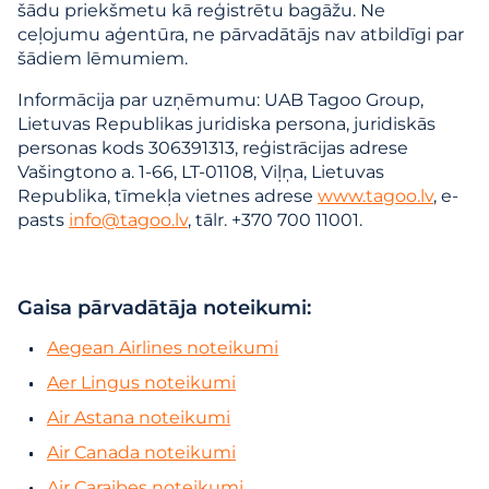
šādu priekšmetu kā reģistrētu bagāžu. Ne
ceļojumu aģentūra, ne pārvadātājs nav atbildīgi par
šādiem lēmumiem.
Informācija par uzņēmumu: UAB Tagoo Group,
Lietuvas Republikas juridiska persona, juridiskās
personas kods 306391313, reģistrācijas adrese
Vašingtono a. 1-66, LT-01108, Viļņa, Lietuvas
Republika, tīmekļa vietnes adrese
www.tagoo.lv
, e-
pasts
info@tagoo.lv
, tālr. +370 700 11001.
Gaisa pārvadātāja noteikumi:
Aegean Airlines noteikumi
Aer Lingus noteikumi
Air Astana noteikumi
Air Canada noteikumi
Air Caraibes noteikumi