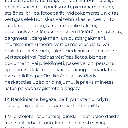
11. Jūsu reģistrētajā bagāžā nedrīkst būt trausli, ātri
bojājoši vai vērtīgi priekšmeti, piemēram: nauda,
atslēgas, brilles, fotoaparāti, videokameras un citas
vērtīgas elektroniskas vai tehniskas ierīces un to
piederumi, datori, tālruņi, mobilie tālruņi,
elektronisko ierīču akumulatoru lādētāji, rotaslietas,
dārgmetāli, dārgakmeņi un pusdārgakmeņi,
mūzikas instrumenti, vērtīgi mākslas darbi vai
mākslas priekšmeti, zāles, medicīniskie dokumenti,
vērtspapīri vai līdzīgas vērtīgas lietas, biznesa
dokumenti vai priekšmeti, pases vai citi personu
apliecinoši dokumenti vai to paraugi. Pārvadātājs
nav atbildīgs par šīm lietām, ja pasažieris,
neskatoties uz šo brīdinājumu, iepriekš minētās
lietas pārvadā reģistrētajā bagāžā.
12. Rankiniame bagaže, be 11 punkte nurodytų
daiktų, taip pat draudžiami vežti šie daiktai:
12.1. pistoletai, šaunamieji ginklai – bet kokie daiktai,
kurie gali arba atrodo, kad gali, paleisti šovinį