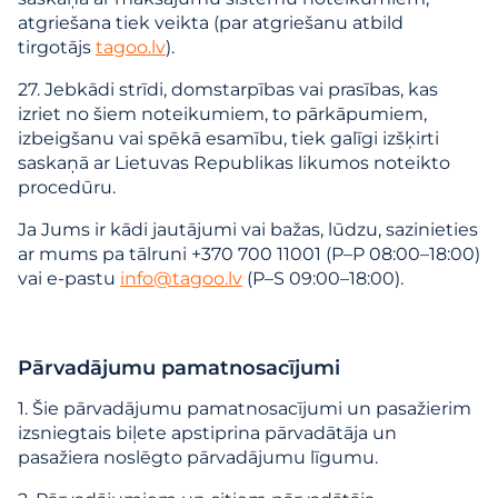
atgriešana tiek veikta (par atgriešanu atbild
tirgotājs
tagoo.lv
).
27. Jebkādi strīdi, domstarpības vai prasības, kas
izriet no šiem noteikumiem, to pārkāpumiem,
izbeigšanu vai spēkā esamību, tiek galīgi izšķirti
saskaņā ar Lietuvas Republikas likumos noteikto
procedūru.
Ja Jums ir kādi jautājumi vai bažas, lūdzu, sazinieties
ar mums pa tālruni +370 700 11001 (P–P 08:00–18:00)
vai e-pastu
info@tagoo.lv
(P–S 09:00–18:00).
Pārvadājumu pamatnosacījumi
1. Šie pārvadājumu pamatnosacījumi un pasažierim
izsniegtais biļete apstiprina pārvadātāja un
pasažiera noslēgto pārvadājumu līgumu.