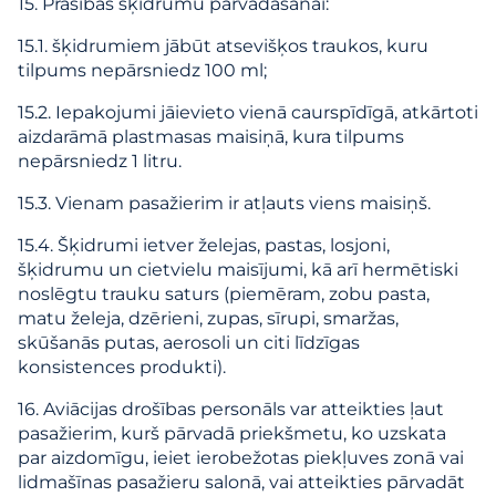
15. Prasības šķidrumu pārvadāšanai:
15.1. šķidrumiem jābūt atsevišķos traukos, kuru
tilpums nepārsniedz 100 ml;
15.2. Iepakojumi jāievieto vienā caurspīdīgā, atkārtoti
aizdarāmā plastmasas maisiņā, kura tilpums
nepārsniedz 1 litru.
15.3. Vienam pasažierim ir atļauts viens maisiņš.
15.4. Šķidrumi ietver želejas, pastas, losjoni,
šķidrumu un cietvielu maisījumi, kā arī hermētiski
noslēgtu trauku saturs (piemēram, zobu pasta,
matu želeja, dzērieni, zupas, sīrupi, smaržas,
skūšanās putas, aerosoli un citi līdzīgas
konsistences produkti).
16. Aviācijas drošības personāls var atteikties ļaut
pasažierim, kurš pārvadā priekšmetu, ko uzskata
par aizdomīgu, ieiet ierobežotas piekļuves zonā vai
lidmašīnas pasažieru salonā, vai atteikties pārvadāt