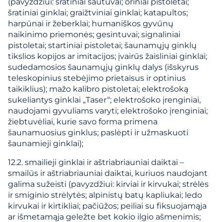
(pavyzdžiui: šratiniai šautuvai; oriniai pistoletai;
šratiniai ginklai; graižtviniai ginklai; katapultos;
harpūnai ir žeberklai; humaniškos gyvūnų
naikinimo priemonės; gesintuvai; signaliniai
pistoletai; startiniai pistoletai; šaunamųjų ginklų
tikslios kopijos ar imitacijos; įvairūs žaisliniai ginklai;
sudedamosios šaunamųjų ginklų dalys (išskyrus
teleskopinius stebėjimo prietaisus ir optinius
taikiklius); mažo kalibro pistoletai; elektrošoką
sukeliantys ginklai „Taser“; elektrošoko įrenginiai,
naudojami gyvuliams varyti; elektrošoko įrenginiai;
žiebtuvėliai, kurie savo forma primena
šaunamuosius ginklus; paslėpti ir užmaskuoti
šaunamieji ginklai);
12.2. smailieji ginklai ir aštriabriauniai daiktai –
smailūs ir aštriabriauniai daiktai, kuriuos naudojant
galima sužeisti (pavyzdžiui: kirviai ir kirvukai; strėlės
ir smiginio strėlytės; alpinistų batų kapliukai; ledo
kirvukai ir kirtikliai; pačiūžos; peiliai su fiksuojamąja
ar išmetamąja geležte bet kokio ilgio ašmenimis;