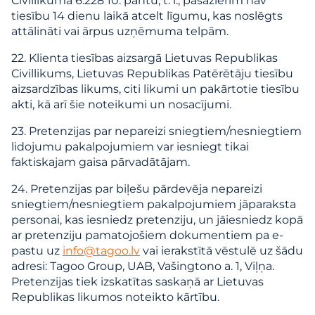
Civillikuma 6.228 10. pantu, t. i., pasažierim nav
tiesību 14 dienu laikā atcelt līgumu, kas noslēgts
attālināti vai ārpus uzņēmuma telpām.
22. Klienta tiesības aizsargā Lietuvas Republikas
Civillikums, Lietuvas Republikas Patērētāju tiesību
aizsardzības likums, citi likumi un pakārtotie tiesību
akti, kā arī šie noteikumi un nosacījumi.
23. Pretenzijas par nepareizi sniegtiem/nesniegtiem
lidojumu pakalpojumiem var iesniegt tikai
faktiskajam gaisa pārvadātājam.
24. Pretenzijas par biļešu pārdevēja nepareizi
sniegtiem/nesniegtiem pakalpojumiem jāparaksta
personai, kas iesniedz pretenziju, un jāiesniedz kopā
ar pretenziju pamatojošiem dokumentiem pa e-
pastu uz
info@tagoo.lv
vai ierakstītā vēstulē uz šādu
adresi: Tagoo Group, UAB, Vašingtono a. 1, Viļņa.
Pretenzijas tiek izskatītas saskaņā ar Lietuvas
Republikas likumos noteikto kārtību.