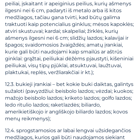
peiliai, įskaitant ir apeiginius peilius, kurių ašmenys
ilgesni nei 6 cm, padaryti iš metalo arba iš kitos
medžiagos, tačiau gana tvirti, kad būtų galima
traktuoti kaip potencialius ginklus; mėsos kapoklės;
atviri skustuvai; kardai; skalpeliai; žirklės, kurių
ašmenys ilgesni nei 6 cm; slidžių lazdos; kalavijai ir
špagos; svaidomosios žvaigždės; amatų įrankiai,
kurie gali būti naudojami kaip smailūs ar aštrūs
ginklai: grąžtai, peiliukai dėžėms pjaustyti, kišeniniai
peiliukai, visų tipų pjūklai, atsuktuvai, laužtuvai,
plaktukai, replės, veržliarakčiai ir kt.);
12.3. bukieji įrankiai – bet kokie buki daiktas, galintys
sužaloti (pavyzdžiui: beisbolo lazdos; vėzdai; kuokos;
mažojo beisbolo lazdos; kriketo lazdos; golfo lazdos;
ledo ritulio lazdos; raketlazdės; biliardo,
amerikietiškojo ir angliškojo biliardo lazdos; kovos
menų reikmenys);
12.4. sprogstamosios ar labai lengvai užsidegančios
medžiagos, kurios gali būti naudojamos siekiant