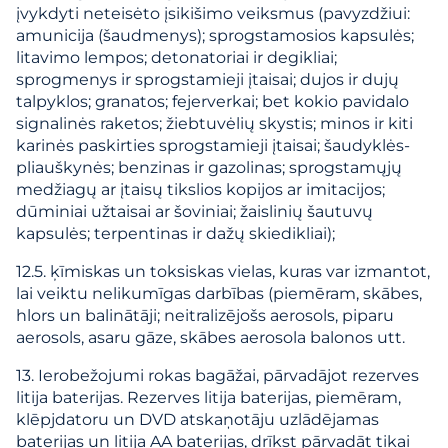
įvykdyti neteisėto įsikišimo veiksmus (pavyzdžiui:
amunicija (šaudmenys); sprogstamosios kapsulės;
litavimo lempos; detonatoriai ir degikliai;
sprogmenys ir sprogstamieji įtaisai; dujos ir dujų
talpyklos; granatos; fejerverkai; bet kokio pavidalo
signalinės raketos; žiebtuvėlių skystis; minos ir kiti
karinės paskirties sprogstamieji įtaisai; šaudyklės-
pliauškynės; benzinas ir gazolinas; sprogstamųjų
medžiagų ar įtaisų tikslios kopijos ar imitacijos;
dūminiai užtaisai ar šoviniai; žaislinių šautuvų
kapsulės; terpentinas ir dažų skiedikliai);
12.5. ķīmiskas un toksiskas vielas, kuras var izmantot,
lai veiktu nelikumīgas darbības (piemēram, skābes,
hlors un balinātāji; neitralizējošs aerosols, piparu
aerosols, asaru gāze, skābes aerosola balonos utt.
13. Ierobežojumi rokas bagāžai, pārvadājot rezerves
litija baterijas. Rezerves litija baterijas, piemēram,
klēpjdatoru un DVD atskaņotāju uzlādējamas
baterijas un litija AA baterijas, drīkst pārvadāt tikai