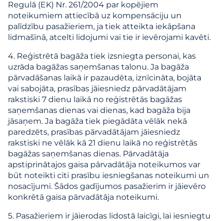
Regulā (EK) Nr. 261/2004 par kopējiem
noteikumiem attiecībā uz kompensāciju un
palīdzību pasažieriem, ja tiek atteikta iekāpšana
lidmašīnā, atcelti lidojumi vai tie ir ievērojami kavēti.
4. Reģistrētā bagāža tiek izsniegta personai, kas
uzrāda bagāžas saņemšanas talonu. Ja bagāža
pārvadāšanas laikā ir pazaudēta, iznīcināta, bojāta
vai sabojāta, prasības jāiesniedz pārvadātājam
rakstiski 7 dienu laikā no reģistrētās bagāžas
saņemšanas dienas vai dienas, kad bagāža bija
jāsaņem. Ja bagāža tiek piegādāta vēlāk nekā
paredzēts, prasības pārvadātājam jāiesniedz
rakstiski ne vēlāk kā 21 dienu laikā no reģistrētās
bagāžas saņemšanas dienas. Pārvadātāja
apstiprinātajos gaisa pārvadātāja noteikumos var
būt noteikti citi prasību iesniegšanas noteikumi un
nosacījumi. Šādos gadījumos pasažierim ir jāievēro
konkrētā gaisa pārvadātāja noteikumi.
5. Pasažieriem ir jāierodas lidostā laicīgi, lai iesniegtu