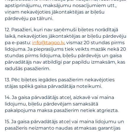
apstiprinājumu, maksājumu nosacījumiem utt.,
viņam nekavējoties jākontaktējas ar biļešu
pārdevēju pa tālruni.
12. Pasažieri, kuri nav saņēmuši biļetes norādītajā
laikā, nekavējoties jākontaktējas ar biļešu pārdevēju
pa e-pastu:
info@tagoo.lv
, vismaz 20 stundas pirms
lidojuma. Ja pieprasījums tiek veikts mazāk nekā 20
stundas pirms lidojuma, biļešu pārdevējs un gaisa
pārvadātājs nav atbildīgi par papildu izmaksām, kas
radušās pasažierim.
13. Pēc biļetes iegādes pasažierim nekavējoties
stājas spēkā gaisa pārvadātāja noteikumi.
14. Ja gaisa pārvadātājs atceļ, aizkavē vai maina
lidojumu, biļešu pārdevējam samaksātā
pakalpojuma maksa pasažierim netiek atgriezta.
15. Ja gaisa pārvadātājs atceļ vai maina lidojumu un
pasažieris neizmanto naudas atmaksas garantijas