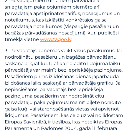
2. Pārvadājumiem un citiem pārvadātāja
sniegtajiem pakalpojumiem piemēro arī
pārvadātāja apstiprinātos tarifus, nosacījumus un
noteikumus, kas izklāstīti konkrētajos gaisa
pārvadātāja noteikumos (Vispārīgie pasažieru un
bagāžas pārvadāšanas nosacījumi), kuri publicēti
tīmekļa vietnē
www.tagoo.lv
.
3. Pārvadātājs apņemas veikt visus pasākumus, lai
nodrošinātu pasažieru un bagāžas pārvadāšanu
saskaņā ar grafiku. Grafika norādīto lidojuma laiku
pārvadātājs var mainīt bez iepriekšēja paziņojuma.
Pasažieriem pirms izlidošanas dienas jāpārbauda
izlidošanas laiks saskaņā ar pārvadātāja grafiku. Ja
nepieciešams, pārvadātājs bez iepriekšēja
paziņojuma pasažierim var nodrošināt citu
pārvadātāju pakalpojumus: mainīt biļetē norādīto
gaisa kuģi vai starpnosēšanās vietas vai apvienot
lidojumus. Pasažieriem, kas ceļo uz vai no lidostām
Eiropas Savienībā, ir tiesības, kas noteiktas Eiropas
Parlamenta un Padomes 2004. gada 11. februāra