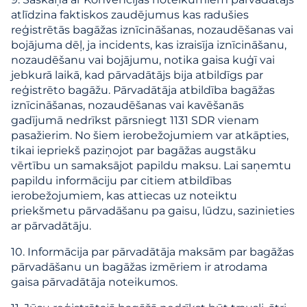
atlīdzina faktiskos zaudējumus kas radušies
reģistrētās bagāžas iznīcināšanas, nozaudēšanas vai
bojājuma dēļ, ja incidents, kas izraisīja iznīcināšanu,
nozaudēšanu vai bojājumu, notika gaisa kuģī vai
jebkurā laikā, kad pārvadātājs bija atbildīgs par
reģistrēto bagāžu. Pārvadātāja atbildība bagāžas
iznīcināšanas, nozaudēšanas vai kavēšanās
gadījumā nedrīkst pārsniegt 1131 SDR vienam
pasažierim. No šiem ierobežojumiem var atkāpties,
tikai iepriekš paziņojot par bagāžas augstāku
vērtību un samaksājot papildu maksu. Lai saņemtu
papildu informāciju par citiem atbildības
ierobežojumiem, kas attiecas uz noteiktu
priekšmetu pārvadāšanu pa gaisu, lūdzu, sazinieties
ar pārvadātāju.
10. Informācija par pārvadātāja maksām par bagāžas
pārvadāšanu un bagāžas izmēriem ir atrodama
gaisa pārvadātāja noteikumos.