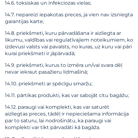
14.6. toksiskas un infekciozas vielas;
14.7. nepareizi iepakotas preces, ja vien nav izsniegta
garantijas karte;
14.8. priekšmeti, kuru pārvadāšana ir aizliegta ar
likumu, valdības vai regulatīvajiem noteikumiem, ko
izdevusi valsts vai pavalsts, no kuras, uz kuru vai pāri
kurai priekšmeti ir jāpārvadā;
14.9. priekšmeti, kurus to izmēra un/vai svara dēļ
nevar iekraut pasažieru lidmašīnā;
14.10. priekšmeti ar spēcīgu smaržu;
14.11. pārtikas produkti, kas var sabojāt citu bagāžu;
14.12. paraugi vai komplekti, kas var saturēt
aizliegtas preces, tādēļ ir nepieciešama informācija
par to saturu, lai nodrošinātu, ka paraugi vai
komplekti var tikt pārvadāti kā bagāža.