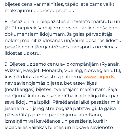
biļetes cena var mainīties, tāpēc ieteicams veikt
maksājumu pēc iespējas ātrāk.
8. Pasažierim ir jāiepazīstas ar izvēlēto maršrutu un
jābūt nepieciešamajiem personu apliecinošajiem
dokumentiem lidojumam. Ja gaisa pārvadātājs
nolemj mainīt izlidošanas un/vai ielidošanas lidostu,
pasažierim ir jāorganizē savs transports no vienas
lidostas uz otru.
9. Biļetes uz zemo cenu aviokompānijām (Ryanair,
Wizzair, Easyjet, Monarch, Vueling, Norwegian utt.),
kas pārdotas tiešsaistes platformā
www.tagoo.lv
,
nav savienojamās biļetes, bet atsevišķas
(neatkarīgas) biļetes izvēlētajam maršrutam. Šajā
gadījumā katra aviosabiedrība ir atbildīga tikai par
sava lidojuma izpildi. Pārsēšanās laikā pasažierim ir
jāsaņem un jāreģistrē bagāža patstāvīgi. Ja gaisa
pārvadātājs paziņo par lidojuma atcelšanu,
izmaiņām vai kavēšanos un pasažieris, kurš ir
iegādājies vairākas biļetes un nokavē savienoto