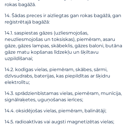
rokas bagāžā.
14. Šādas preces ir aizliegtas gan rokas bagāžā, gan
reģistrētajā bagāžā:
14.1. saspiestas gāzes (uzliesmojošas,
neuzliesmojošas un toksiskas), piemēram, asaru
gāze, gāzes lampas, skābeklis, gāzes baloni, butāna
gāze matu kopšanas līdzekļu un šķiltavu
uzpildīšanai;
14.2. kodīgas vielas, piemēram, skābes, sārmi,
dzīvsudrabs, baterijas, kas piepildītas ar šķidru
elektrolītu;
14.3. sprādzienbīstamas vielas, piemēram, munīcija,
signālraķetes, uguņošanas ierīces;
14.4. oksidējošas vielas, piemēram, balinātāji;
14.5. radioaktīvas vai augsti magnetizētas vielas;