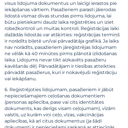
visus lidojuma dokumentus un laicīgi ierastos pie
iekāpšanas vārtiem. Pasažieriem parasti jāierodas
lidostā vismaz divas stundas pirms lidojuma, lai
būtu pietiekami daudz laika reģistrēties un iziet
robežkontroli un muitas kontroli. Reģistrācijas laiki
dažādās lidostās var atšķirties: reģistrācijas termiņš
ir norādīts biļetē un/vai pārvadātāja grafikā. Ja laiks
nav norādīts, pasažieriem jāreģistrējas lidojumam
ne vēlāk kā 40 minūtes pirms plānotā izlidošanas
laika. Lidojums nevar tikt aizkavēts pasažieru
kavēšanās dēļ. Pārvadātājam ir tiesības atteikties
pārvadāt pasažierus, kuri ir nokavējuši reģistrāciju
vai iekāpšanu.
6. Reģistrējoties lidojumam, pasažieriem ir jābūt
nepieciešamajiem ceļošanas dokumentiem
(personas apliecība, pase vai cits identitātes
dokuments, kas derīgs visam ceļojumam), vīzām
valstīs, uz kurām viņi ceļo, vīzas, vakcinācijas
apliecības, kā arī citus dokumentus (ja šādi
dokumenti ir nepieciešami saskaņā ar attiecīgās