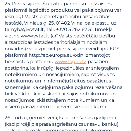
25. Pieprasījumu/sūdzību par mūsu tiešsaistes
platformā iegādāto produktu vai pakalpojumu var
iesniegt Valsts patērētāju tiesību aizsardzības
iestādē, Vilniaus g. 25, 01402 Viļņa, pa e-pastu uz
tarnyba@vvtat.lt, Tālr. +370 5 262 67 51, tīmekļa
vietne www.vvtat.lt (arī Valsts patērētāju tiesību
aizsardzības iestādes teritoriālajām nodaļām
novados) vai aizpildiet pieprasījuma veidlapu EGS
platformā http://ec.europa.eu/odr/. Izmantojot
tiešsaistes platformu
www.tagoo.lv
, pasažieri
apstiprina, ka ir rūpīgi iepazinušies ar sniegtajiem
noteikumiem un nosacījumiem, saprot visus to
noteikumus un ir informējuši citus pasažierus-
saņēmējus, ka ceļojuma pakalpojumu rezervēšana
tiek veikta tikai saskaņā ar šajos noteikumos un
nosacījumos izklāstītajiem noteikumiem un ka
visiem pasažieriem ir jāievēro šie noteikumi.
26. Lūdzu, ņemiet vērā, ka atgriešanas gadījumā
(kad pircēji pieprasa atgriešanu caur savu banku),
saskaņā ar maksājumu sistēmu noteikumiem,