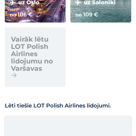
uz Oslo
uz Saloniki
106 €
109 €
no
no
Vairāk lētu
LOT Polish
Airlines
lidojumu no
Varšavas
Lēti tiešie LOT Polish Airlines lidojumi.