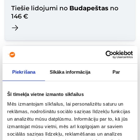
Tiešie lidojumi no
Budapeštas
no
146 €
Tiešie lidojumi no
Saloniki
no 146
Piekrišana
Sīkāka informācija
Par
€
Šī tīmekļa vietne izmanto sīkfailus
Mēs izmantojam sīkfailus, lai personalizētu saturu un
reklāmas, nodrošinātu sociālo saziņas līdzekļu funkcijas
un analizētu mūsu datplūsmu. Informāciju par to, kā jūs
izmantojat mūsu vietni, mēs arī kopīgojam ar saviem
Tiešie lidojumi no
Milānas
no 153
sociālās saziņas līdzekļu, reklamēšanas un analīzes
€