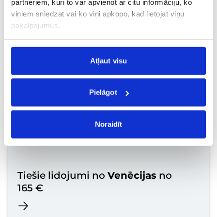
partneriem, kuri to var apvienot ar citu informāciju, ko
viņiem sniedzat vai ko viņi apkopo, kad lietojat viņu
pakalpojumus.
Atļaut visu
Tiešie lidojumi no
Madrides
no
155 €
Pielāgot
Noraidīt
Tiešie lidojumi no
Venēcijas
no
165 €