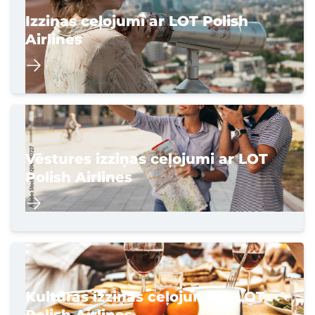
Izziņas ceļojumi ar LOT Polish
Airlines
Vēstures izziņas ceļojumi ar LOT
Polish Airlines
Kultūras izziņas ceļojumi ar LOT