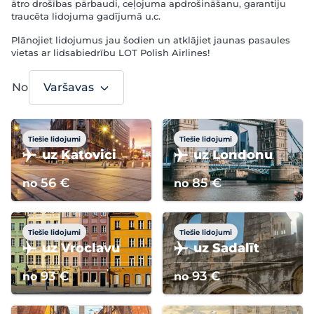
ātro drošības pārbaudi, ceļojuma apdrošināšanu, garantiju
traucēta lidojuma gadījumā u.c.
Plānojiet lidojumus jau šodien un atklājiet jaunas pasaules
vietas ar lidsabiedrību LOT Polish Airlines!
No
Varšavas
no Varšavas
no Varšavas
Tiešie lidojumi
Tiešie lidojumi
uz Katovici
uz Londonu
56 €
85 €
no
no
no Varšavas
no Varšavas
Tiešie lidojumi
Tiešie lidojumi
uz Vroclavu
uz Sadalīt
93 €
93 €
no
no