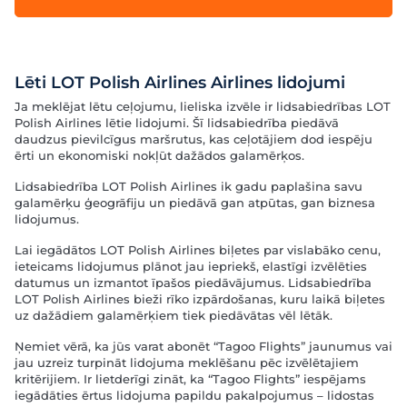
Lēti LOT Polish Airlines Airlines lidojumi
Ja meklējat lētu ceļojumu, lieliska izvēle ir lidsabiedrības LOT
Polish Airlines lētie lidojumi. Šī lidsabiedrība piedāvā
daudzus pievilcīgus maršrutus, kas ceļotājiem dod iespēju
ērti un ekonomiski nokļūt dažādos galamērķos.
Lidsabiedrība LOT Polish Airlines ik gadu paplašina savu
galamērķu ģeogrāfiju un piedāvā gan atpūtas, gan biznesa
lidojumus.
Lai iegādātos LOT Polish Airlines biļetes par vislabāko cenu,
ieteicams lidojumus plānot jau iepriekš, elastīgi izvēlēties
datumus un izmantot īpašos piedāvājumus. Lidsabiedrība
LOT Polish Airlines bieži rīko izpārdošanas, kuru laikā biļetes
uz dažādiem galamērķiem tiek piedāvātas vēl lētāk.
Ņemiet vērā, ka jūs varat abonēt “Tagoo Flights” jaunumus vai
jau uzreiz turpināt lidojuma meklēšanu pēc izvēlētajiem
kritērijiem. Ir lietderīgi zināt, ka “Tagoo Flights” iespējams
iegādāties ērtus lidojuma papildu pakalpojumus – lidostas