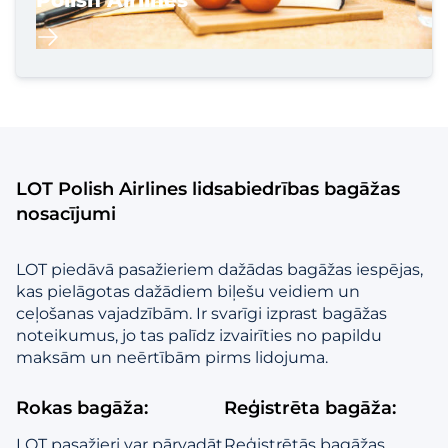
Polish Airlines
LOT Polish Airlines lidsabiedrības bagāžas
nosacījumi
LOT piedāvā pasažieriem dažādas bagāžas iespējas,
kas pielāgotas dažādiem biļešu veidiem un
ceļošanas vajadzībām. Ir svarīgi izprast bagāžas
noteikumus, jo tas palīdz izvairīties no papildu
maksām un neērtībām pirms lidojuma.
Rokas bagāža:
Reģistrēta bagāža:
LOT pasažieri var pārvadāt
Reģistrētās bagāžas