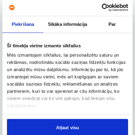
Tiešais
81 €
Ryanair
no
Piekrišana
Sīkāka informācija
Par
15.09, O.
– 22.09, O.
Viļņa VNO – Stokholma STO
Tiešais
Šī tīmekļa vietne izmanto sīkfailus
81 €
Ryanair
no
Mēs izmantojam sīkfailus, lai personalizētu saturu un
reklāmas, nodrošinātu sociālo saziņas līdzekļu funkcijas
16.09, T.
un analizētu mūsu datplūsmu. Informāciju par to, kā jūs
Viļņa VNO – Stokholma STO
izmantojat mūsu vietni, mēs arī kopīgojam ar saviem
82 €
AirBaltic
no
sociālās saziņas līdzekļu, reklamēšanas un analīzes
partneriem, kuri to var apvienot ar citu informāciju, ko
viņiem sniedzat vai ko viņi apkopo, kad lietojat viņu
pakalpojumus.
Rādīt vairāk piedāvājumu
Atļaut visu
“Tagoo Flights” bieži piedāvā akcijas, atlaides un dažādus