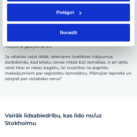
piedāvājumus, tāpēc ir vērts sekot cenu izmaiņām un
izmantot vislabākos piedāvājumus.
Pielāgot
Paturiet prātā, ka varat abonēt “Tagoo Flights” jaunumus vai
jau uzreiz turpināt lidojuma meklējumus pēc izvēlētajiem
kritērijiem no Viļņas (Lietuva) uz Stokholmu (Zviedrija). Ir
lietderīgi zināt, ka “Tagoo Flights” iespējams iegādāties ērtus
Noraidīt
lidojuma papildu pakalpojumus, piemēram, lidostas ātro
pārbaudi, ceļojuma apdrošināšanu, garantiju traucēta
lidojuma gadījumā u.c.
Ja vēlaties ceļot lētāk, ieteicams izvēlēties lidojumus
darbdienās, kad biļešu cenas mēdz būt zemākas. Ir arī vērts
ceļot tikai ar rokas bagāžu, lai izvairītos no papildu
maksājumiem par reģistrētu čemodānu. Plānojiet iepriekš un
ceļojiet par vislabāko cenu!"
Vairāk lidsabiedrību, kas lido no/uz
Stokholmu