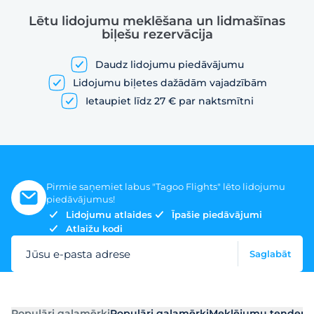
Lētu lidojumu meklēšana un lidmašīnas
biļešu rezervācija
Daudz lidojumu piedāvājumu
Lidojumu biļetes dažādām vajadzībām
Ietaupiet līdz 27 € par naktsmītni
Pirmie saņemiet labus "Tagoo Flights" lēto lidojumu
piedāvājumus!
Lidojumu atlaides
Īpašie piedāvājumi
Atlaižu kodi
Jūsu e-pasta adrese
Saglabāt
Populāri galamērķi
Populāri galamērķi
Meklējumu tendenc