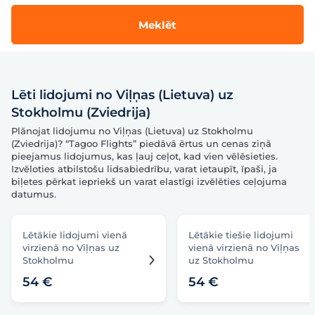
Meklēt
Lēti lidojumi no Viļņas (Lietuva) uz
Stokholmu (Zviedrija)
Plānojat lidojumu no Viļņas (Lietuva) uz Stokholmu
(Zviedrija)? “Tagoo Flights” piedāvā ērtus un cenas ziņā
pieejamus lidojumus, kas ļauj ceļot, kad vien vēlēsieties.
Izvēloties atbilstošu lidsabiedrību, varat ietaupīt, īpaši, ja
biļetes pērkat iepriekš un varat elastīgi izvēlēties ceļojuma
datumus.
Lētākie lidojumi vienā
Lētākie tiešie lidojumi
virzienā no Viļņas uz
vienā virzienā no Viļņas
Stokholmu
uz Stokholmu
54 €
54 €