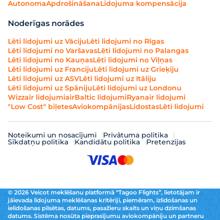
Autonoma
Apdrošināšana
Lidojuma kompensācija
Noderīgas norādes
Lēti lidojumi uz Vāciju
Lēti lidojumi no Rīgas
Lēti lidojumi no Varšavas
Lēti lidojumi no Palangas
Lēti lidojumi no Kauņas
Lēti lidojumi no Viļņas
Lēti lidojumi uz Franciju
Lēti lidojumi uz Grieķiju
Lēti lidojumi uz ASV
Lēti lidojumi uz Itāliju
Lēti lidojumi uz Spāniju
Lēti lidojumi uz Londonu
Wizzair lidojumi
airBaltic lidojumi
Ryanair lidojumi
"Low Cost" biļetes
Aviokompānijas
Lidostas
Lēti lidojumi
Noteikumi un nosacījumi
Privātuma politika
Sīkdatņu politika
Kandidātu politika
Pretenzijas
© 2026 Veicot meklēšanu platformā “Tagoo Flights”, lietotājam ir
jāievada lidojuma meklēšanas kritēriji, piemēram, izlidošanas un
ielidošanas pilsētas, datums, pasažieru skaits un viņu dzimšanas
datums. Sistēma nosūta pieprasījumu aviokompāniju un partneru