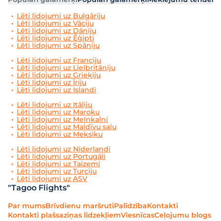
Lēti lidojumi uz Bulgāriju
Lēti lidojumi uz Vāciju
Lēti lidojumi uz Dāniju
Lēti lidojumi uz Ēģipti
Lēti lidojumi uz Spāniju
Lēti lidojumi uz Franciju
Lēti lidojumi uz Lielbritāniju
Lēti lidojumi uz Grieķiju
Lēti lidojumi uz Īriju
Lēti lidojumi uz Islandi
Lēti lidojumi uz Itāliju
Lēti lidojumi uz Maroku
Lēti lidojumi uz Melnkalni
Lēti lidojumi uz Maldīvu salu
Lēti lidojumi uz Meksiku
Lēti lidojumi uz Nīderlandi
Lēti lidojumi uz Portugāli
Lēti lidojumi uz Taizemi
Lēti lidojumi uz Turciju
Lēti lidojumi uz ASV
"Tagoo Flights"
Par mums
Brīvdienu maršruti
Palīdzība
Kontakti
Kontakti plašsaziņas līdzekļiem
Viesnīcas
Ceļojumu blogs