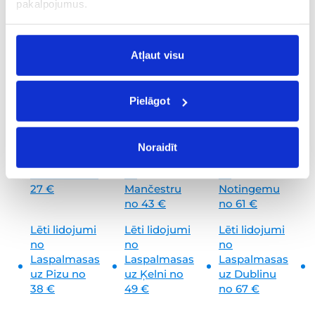
no 43 €
pakalpojumus.
Lēti lidojumi
Lēti lidojumi
Lēti lidojumi
no
no
no
Atļaut visu
Laspalmasas
Laspalmasas
Laspalmasas
uz
Valensiju
uz
Londonu
uz
Romu no
no 26 €
no 43 €
58 €
Pielāgot
Lēti lidojumi
Lēti lidojumi
Lēti lidojumi
no
no
no
Noraidīt
Laspalmasas
Laspalmasas
Laspalmasas
uz
Milānu no
uz
uz
27 €
Mančestru
Notingemu
no 43 €
no 61 €
Lēti lidojumi
Lēti lidojumi
Lēti lidojumi
no
no
no
Laspalmasas
Laspalmasas
Laspalmasas
uz
Pizu no
uz
Ķelni no
uz
Dublinu
38 €
49 €
no 67 €