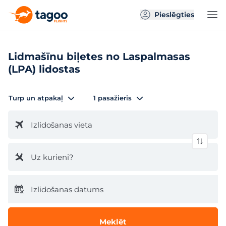
Pieslēgties
Lidmašīnu biļetes no Laspalmasas
(LPA) lidostas
Turp un atpakaļ
1 pasažieris
Izlidošanas vieta
Uz kurieni?
Izlidošanas datums
Meklēt