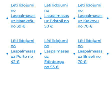
Lēti lidojumi
Lēti lidojumi
Lēti lidojumi
no
no
no
Laspalmasas
Laspalmasas
Laspalmasas
uz
Marakešu
uz
Bristoli no
uz
Krakovu
no 39 €
50 €
no 70 €
Lēti lidojumi
Lēti lidojumi
Lēti lidojumi
no
no
no
Laspalmasas
Laspalmasas
Laspalmasas
uz
Porto no
uz
uz
Briseli no
42 €
Edinburgu
70 €
no 53 €