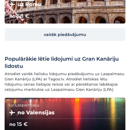
uz Romu
58 €
no
vairāk piedāvājumu
Populārākie lētie lidojumi uz Gran Kanāriju
lidostu
Atrodiet vairāk lielisku lidojumu piedāvājumu uz Laspalmasu
Gran Kanāriju (LPA) ar Tagoo.lv. Atrodiet lieliskas lētu
lidojumu cenas tiešajos reisos vai ar pārsēšanos labākajos
ceļojumu maršrutos uz Laspalmasu Gran Kanāriju (LPA).
uz Laspalmasu
no Valensijas
15 €
no