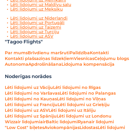
Lēti lidojumi uz Melnkalni
Lēti lidojumi uz Maldīvu salu
Lēti lidojumi uz Meksiku
Lēti lidojumi uz Nīderlandi
Lēti lidojumi uz Portugāli
Lēti lidojumi uz Taizemi
Lēti lidojumi uz Turciju
Lēti lidojumi uz ASV
"Tagoo Flights"
Par mums
Brīvdienu maršruti
Palīdzība
Kontakti
Kontakti plašsaziņas līdzekļiem
Viesnīcas
Ceļojumu blogs
Autonoma
Apdrošināšana
Lidojuma kompensācija
Noderīgas norādes
Lēti lidojumi uz Vāciju
Lēti lidojumi no Rīgas
Lēti lidojumi no Varšavas
Lēti lidojumi no Palangas
Lēti lidojumi no Kauņas
Lēti lidojumi no Viļņas
Lēti lidojumi uz Franciju
Lēti lidojumi uz Grieķiju
Lēti lidojumi uz ASV
Lēti lidojumi uz Itāliju
Lēti lidojumi uz Spāniju
Lēti lidojumi uz Londonu
Wizzair lidojumi
airBaltic lidojumi
Ryanair lidojumi
"Low Cost" biļetes
Aviokompānijas
Lidostas
Lēti lidojumi