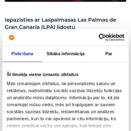
Iepazīsties ar Laspalmasas Las Palmas de
Gran Canaria (LPA) lidostu
Lidostas vieta
Laspalmasa, Spānija
Piekrišana
Sīkāka informācija
Par
IATA kods
LPA
Šī tīmekļa vietne izmanto sīkfailus
Vairāk populāru galamērķu no Laspalmasas
Mēs izmantojam sīkfailus, lai personalizētu saturu un
Las Palmas de Gran Canaria (LPA) lidostas
reklāmas, nodrošinātu sociālo saziņas līdzekļu funkcijas
un analizētu mūsu datplūsmu. Informāciju par to, kā jūs
Lēti lidojumi
Lēti lidojumi
Lēti lidojumi
izmantojat mūsu vietni, mēs arī kopīgojam ar saviem
no
no
no
sociālās saziņas līdzekļu, reklamēšanas un analīzes
Laspalmasas
Laspalmasas
Laspalmasas
partneriem, kuri to var apvienot ar citu informāciju, ko
uz
Madridi
uz
uz
Korķi no
viņiem sniedzat vai ko viņi apkopo, kad lietojat viņu
no 15 €
Memmingen
55 €