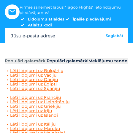
Pirmie saņemiet labus "Tagoo Flights" lēto lidojumu
piedāvājumus!
Lidojumu atlaides
Īpašie piedāvājumi
Atlaižu kodi
Jūsu e-pasta adrese
Saglabāt
Populāri galamērķi
Populāri galamērķi
Meklējumu tendenc
Lēti lidojumi uz Bulgāriju
Lēti lidojumi uz Vāciju
Lēti lidojumi uz Dāniju
Lēti lidojumi uz Ēģipti
Lēti lidojumi uz Spāniju
Lēti lidojumi uz Franciju
Lēti lidojumi uz Lielbritāniju
Lēti lidojumi uz Grieķiju
Lēti lidojumi uz Īriju
Lēti lidojumi uz Islandi
Lēti lidojumi uz Itāliju
Lēti lidojumi uz Maroku