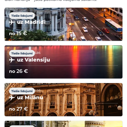
no Laspalmasas
Tiešie lidojumi
uz Madridi
15 €
no
no Laspalmasas
Tiešie lidojumi
uz Valensiju
26 €
no
no Laspalmasas
Tiešie lidojumi
uz Milānu
27 €
no