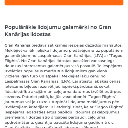
Populārākie lidojumu galamērķi no Gran
Kanārijas lidostas
Gran Kanārija
piedāvā satiksmes iespējas dažādos maršrutos.
Meklējiet vairāk lielisku lidojumu piedāvājumu uz populāriem
galamērķiem no Laspalmasas
Gran Kanārijas
, (LPA) ar “Tagoo
Flights”. No Gran Kanārijas lidostas pasažieri var sasniegt
daudzus interesantus galamērķus visā pasaulē. Te iespējams
izvēlēties populārus maršrutus lidojumiem gan vienā
virzienā, gan turp un atpakaļ. Meklējiet labu cenu no
Laspalmasas
Gran Kanārijas
, (LPA). Lai atrastu labākās cenas,
ieteicams biļetes rezervēt jau iepriekšpārdošanā, sekot
lidsabiedrību akcijām un ceļojuma datumus izvēlēties ārpus
sezonas. Paturiet prātā, ka jūs varat abonēt “Tagoo Flights”
jaunumus vai jau uzreiz turpināt lidojuma meklējumus pēc
izvēlētajiem kritērijiem. Ir lietderīgi zināt, ka ar “Tagoo Flights”
iespējams iegādāties ērtus papildu lidojuma pakalpojumus,
piemēram, lidostas ātro drošības pārbaudi, ceļojuma
apdrošināšanu, garantiju traucēta lidojuma gadījumā u.c.
Gran Kanārija – jūsu patīkamā lidojuma sākums!