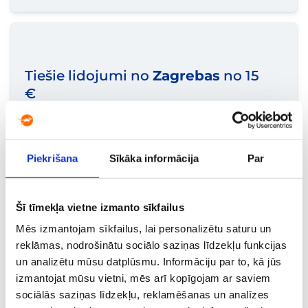
Tiešie lidojumi no
Zagrebas
no 15
€
Piekrišana
Sīkāka informācija
Par
Šī tīmekļa vietne izmanto sīkfailus
Tiešie lidojumi no
Saragosas
no
15 €
Mēs izmantojam sīkfailus, lai personalizētu saturu un
reklāmas, nodrošinātu sociālo saziņas līdzekļu funkcijas
un analizētu mūsu datplūsmu. Informāciju par to, kā jūs
izmantojat mūsu vietni, mēs arī kopīgojam ar saviem
sociālās saziņas līdzekļu, reklamēšanas un analīzes