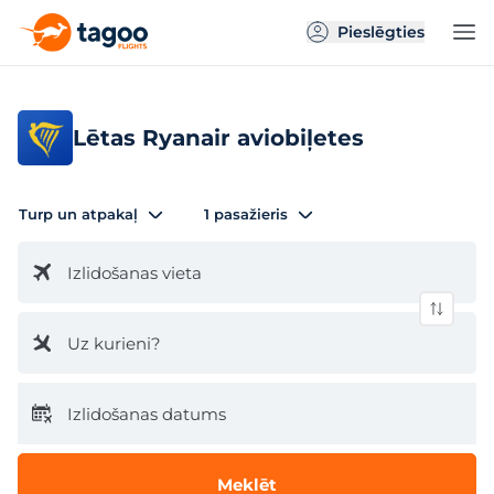
Pieslēgties
Lētas Ryanair aviobiļetes
Turp un atpakaļ
1 pasažieris
Izlidošanas vieta
Uz kurieni?
Izlidošanas datums
Meklēt