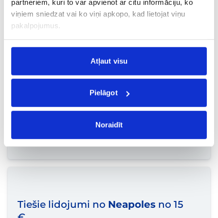
partneriem, kuri to var apvienot ar citu informāciju, ko
viņiem sniedzat vai ko viņi apkopo, kad lietojat viņu
Tiešie lidojumi no
Porto
no 15 €
pakalpojumus.
Atļaut visu
Pielāgot
Tiešie lidojumi no
Tenerifes
no 15
€
Noraidīt
Tiešie lidojumi no
Neapoles
no 15
€