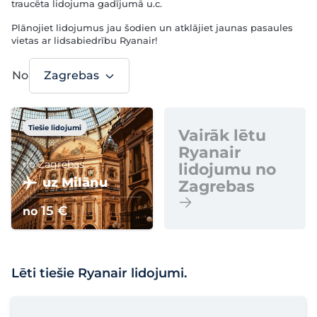
traucēta lidojuma gadījumā u.c.
Plānojiet lidojumus jau šodien un atklājiet jaunas pasaules
vietas ar lidsabiedrību Ryanair!
No
Zagrebas
Tiešie lidojumi
Vairāk lētu
Ryanair
no Zagrebas
lidojumu no
uz Milānu
Zagrebas
15 €
no
Lēti tiešie Ryanair lidojumi.