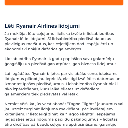
Lēti Ryanair Airlines lidojumi
Ja meklējat lētu ceļojumu, lieliska izvēle ir lidsabiedrības
Ryanair lētie lidojumi. Šī lidsabiedrība piedāvā daudzus
pievilcīgus maršrutus, kas ceļotājiem dod iespēju ērti un
ekonomiski nokļūt dažādos galamērķos.
Lidsabiedrība Ryanair ik gadu paplašina savu galamērķu
ģeogrāfiju un piedāvā gan atpūtas, gan biznesa lidojumus.
Lai iegādātos Ryanair biļetes par vislabāko cenu, ieteicams
lidojumus plānot jau iepriekš, elastīgi izvēlēties datumus un
izmantot īpašos piedāvājumus. Lidsabiedrība Ryanair bieži
rīko izpārdošanas, kuru laikā biļetes uz dažādiem
galamērķiem tiek piedāvātas vēl lētāk.
Ņemiet vērā, ka jūs varat abonēt “Tagoo Flights” jaunumus vai
jau uzreiz turpināt lidojuma meklēšanu pēc izvēlētajiem
kritērijiem. Ir lietderīgi zināt, ka “Tagoo Flights” iespējams
iegādāties ērtus lidojuma papildu pakalpojumus – lidostas
ātro drošības pārbaudi, ceļojuma apdrošināšanu, garantiju