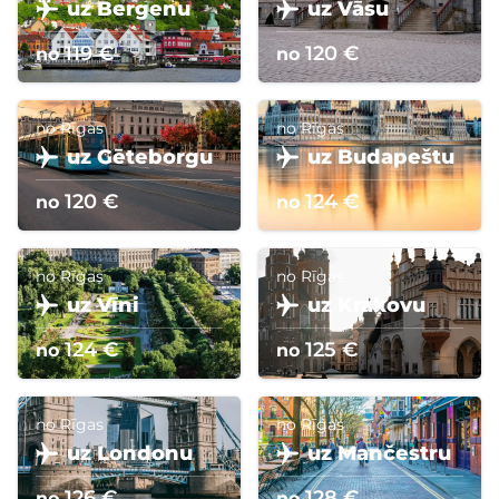
uz Bergenu
uz Vāsu
119 €
120 €
no
no
no Rīgas
no Rīgas
uz Gēteborgu
uz Budapeštu
120 €
124 €
no
no
no Rīgas
no Rīgas
uz Vīni
uz Krakovu
124 €
125 €
no
no
no Rīgas
no Rīgas
uz Londonu
uz Mančestru
126 €
128 €
no
no