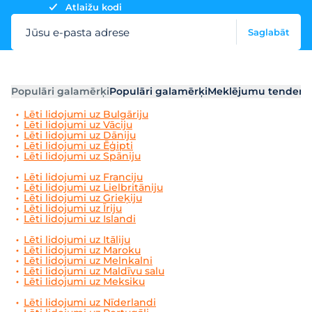
Atlaižu kodi
Jūsu e-pasta adrese
Saglabāt
Populāri galamērķi
Populāri galamērķi
Meklējumu tendenc
Lēti lidojumi uz Bulgāriju
Lēti lidojumi uz Vāciju
Lēti lidojumi uz Dāniju
Lēti lidojumi uz Ēģipti
Lēti lidojumi uz Spāniju
Lēti lidojumi uz Franciju
Lēti lidojumi uz Lielbritāniju
Lēti lidojumi uz Grieķiju
Lēti lidojumi uz Īriju
Lēti lidojumi uz Islandi
Lēti lidojumi uz Itāliju
Lēti lidojumi uz Maroku
Lēti lidojumi uz Melnkalni
Lēti lidojumi uz Maldīvu salu
Lēti lidojumi uz Meksiku
Lēti lidojumi uz Nīderlandi