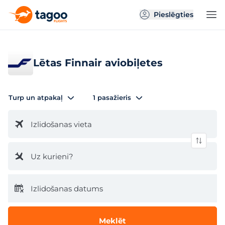
Pieslēgties
Lētas Finnair aviobiļetes
Turp un atpakaļ
1 pasažieris
Izlidošanas vieta
Uz kurieni?
Izlidošanas datums
Meklēt