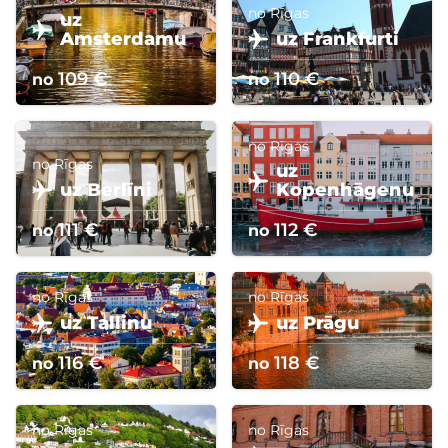
no Rīgas
uz
uz Frankfurti
Amsterdamu
109 €
110 €
no
no
no Rīgas
no Rīgas
uz
uz Berlīni
Kopenhāgenu
111 €
112 €
no
no
no Rīgas
no Rīgas
uz Tallinu
uz Prāgu
116 €
118 €
no
no
no Rīgas
no Rīgas