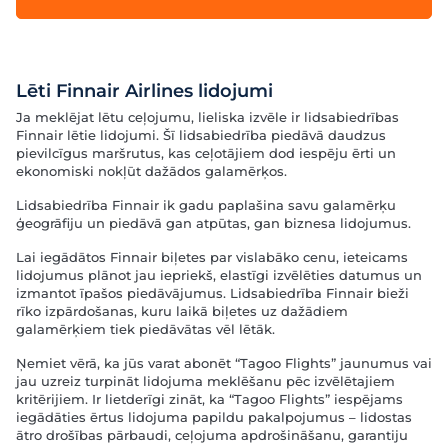
Lēti Finnair Airlines lidojumi
Ja meklējat lētu ceļojumu, lieliska izvēle ir lidsabiedrības
Finnair lētie lidojumi. Šī lidsabiedrība piedāvā daudzus
pievilcīgus maršrutus, kas ceļotājiem dod iespēju ērti un
ekonomiski nokļūt dažādos galamērķos.
Lidsabiedrība Finnair ik gadu paplašina savu galamērķu
ģeogrāfiju un piedāvā gan atpūtas, gan biznesa lidojumus.
Lai iegādātos Finnair biļetes par vislabāko cenu, ieteicams
lidojumus plānot jau iepriekš, elastīgi izvēlēties datumus un
izmantot īpašos piedāvājumus. Lidsabiedrība Finnair bieži
rīko izpārdošanas, kuru laikā biļetes uz dažādiem
galamērķiem tiek piedāvātas vēl lētāk.
Ņemiet vērā, ka jūs varat abonēt “Tagoo Flights” jaunumus vai
jau uzreiz turpināt lidojuma meklēšanu pēc izvēlētajiem
kritērijiem. Ir lietderīgi zināt, ka “Tagoo Flights” iespējams
iegādāties ērtus lidojuma papildu pakalpojumus – lidostas
ātro drošības pārbaudi, ceļojuma apdrošināšanu, garantiju