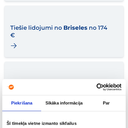
Tiešie lidojumi no
Briseles
no 174
€
Tiešie lidojumi no
Bangkokas
no
755 €
Piekrišana
Sīkāka informācija
Par
Šī tīmekļa vietne izmanto sīkfailus