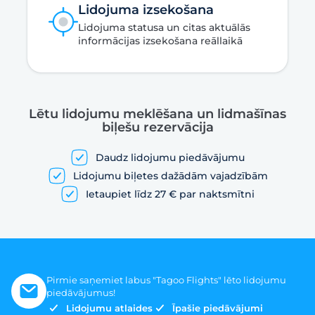
Lidojuma izsekošana
Lidojuma statusa un citas aktuālās
informācijas izsekošana reāllaikā
Lētu lidojumu meklēšana un lidmašīnas
biļešu rezervācija
Daudz lidojumu piedāvājumu
Lidojumu biļetes dažādām vajadzībām
Ietaupiet līdz 27 € par naktsmītni
Pirmie saņemiet labus "Tagoo Flights" lēto lidojumu
piedāvājumus!
Lidojumu atlaides
Īpašie piedāvājumi