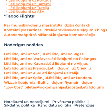
Lēti lidojumi uz Portugāli
Lēti lidojumi uz Taizemi
Lēti lidojumi uz Turciju
Lēti lidojumi uz ASV
"Tagoo Flights"
Par mums
Brīvdienu maršruti
Palīdzība
Kontakti
Kontakti plašsaziņas līdzekļiem
Viesnīcas
Ceļojumu blogs
Autonoma
Apdrošināšana
Lidojuma kompensācija
Noderīgas norādes
Lēti lidojumi uz Vāciju
Lēti lidojumi no Rīgas
Lēti lidojumi no Varšavas
Lēti lidojumi no Palangas
Lēti lidojumi no Kauņas
Lēti lidojumi no Viļņas
Lēti lidojumi uz Franciju
Lēti lidojumi uz Grieķiju
Lēti lidojumi uz ASV
Lēti lidojumi uz Itāliju
Lēti lidojumi uz Spāniju
Lēti lidojumi uz Londonu
Wizzair lidojumi
airBaltic lidojumi
Ryanair lidojumi
"Low Cost" biļetes
Aviokompānijas
Lidostas
Lēti lidojumi
Noteikumi un nosacījumi
Privātuma politika
Sīkdatņu politika
Kandidātu politika
Pretenzijas