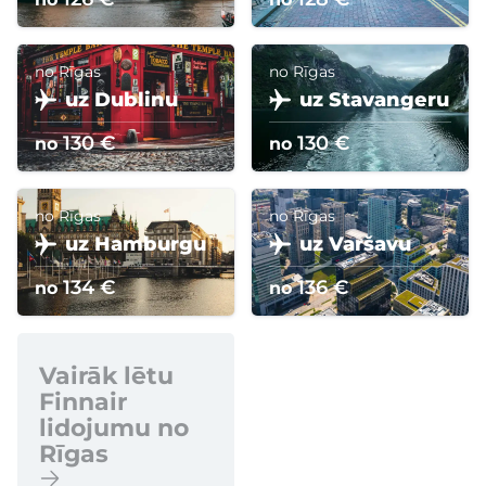
no Rīgas
no Rīgas
uz Dublinu
uz Stavangeru
130 €
130 €
no
no
no Rīgas
no Rīgas
uz Hamburgu
uz Varšavu
134 €
136 €
no
no
Vairāk lētu
Finnair
lidojumu no
Rīgas