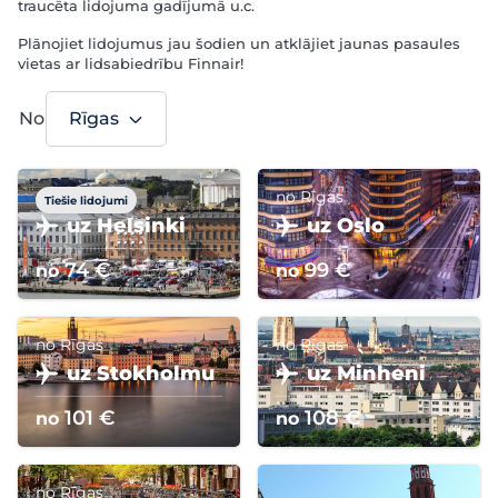
traucēta lidojuma gadījumā u.c.
Plānojiet lidojumus jau šodien un atklājiet jaunas pasaules
vietas ar lidsabiedrību Finnair!
No
Rīgas
no Rīgas
no Rīgas
Tiešie lidojumi
uz Helsinki
uz Oslo
74 €
99 €
no
no
no Rīgas
no Rīgas
uz Stokholmu
uz Minheni
101 €
108 €
no
no
no Rīgas