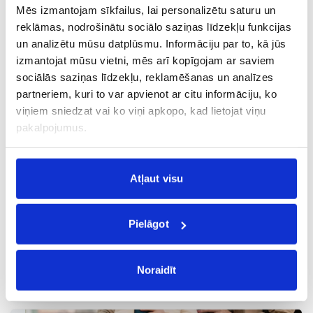
Mēs izmantojam sīkfailus, lai personalizētu saturu un
Tiešie lidojumi no
Singapūras
no
reklāmas, nodrošinātu sociālo saziņas līdzekļu funkcijas
un analizētu mūsu datplūsmu. Informāciju par to, kā jūs
897 €
izmantojat mūsu vietni, mēs arī kopīgojam ar saviem
sociālās saziņas līdzekļu, reklamēšanas un analīzes
partneriem, kuri to var apvienot ar citu informāciju, ko
viņiem sniedzat vai ko viņi apkopo, kad lietojat viņu
pakalpojumus.
Lēti Finnair lidojumi ikviena vajadzībām
Lēti Finnair lidojumi ikvienam.
Atļaut visu
Pielāgot
"City break" ceļojumi ar Finnair
Noraidīt