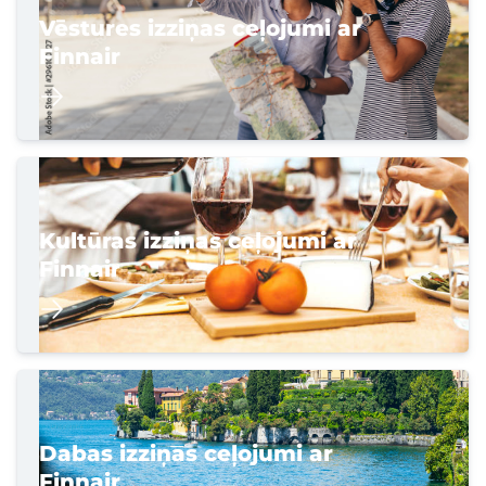
Vēstures izziņas ceļojumi ar
Finnair
Kultūras izziņas ceļojumi ar
Finnair
Dabas izziņas ceļojumi ar
Finnair