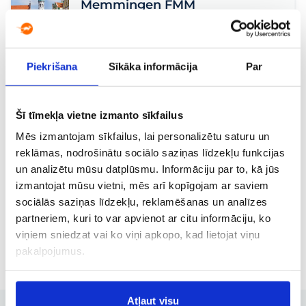
Memmingen FMM
Tiešais
,
Brīvdienas
135 €
04.12, Pk.
no
Piekrišana
Sīkāka informācija
Par
Ammāna AMM
Parīze PAR
Tiešais
,
Brīvdienas
,
„City break“
,
Ģimenēm
,
Šī tīmekļa vietne izmanto sīkfailus
Pāriem
,
Aktīvajiem
,
Izziņas
,
Vēsture
,
Kultūra
187 €
01.11, Sv.
no
Mēs izmantojam sīkfailus, lai personalizētu saturu un
reklāmas, nodrošinātu sociālo saziņas līdzekļu funkcijas
Ammāna AMM
un analizētu mūsu datplūsmu. Informāciju par to, kā jūs
Viļņa VNO
izmantojat mūsu vietni, mēs arī kopīgojam ar saviem
Brīvdienas
,
„City break“
,
Izziņas
,
Vēsture
sociālās saziņas līdzekļu, reklamēšanas un analīzes
211 €
31.10, S.
partneriem, kuri to var apvienot ar citu informāciju, ko
no
viņiem sniedzat vai ko viņi apkopo, kad lietojat viņu
pakalpojumus.
Atļaut visu