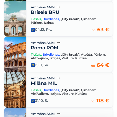
Ammāna AMM
Brisele BRU
Tiešais
,
Brīvdienas
,
„City break“
,
Ģimenēm
,
Pāriem
,
Izziņas
63 €
04.12, Pk.
no
Ammāna AMM
Roma ROM
Tiešais
,
Brīvdienas
,
„City break“
,
Atpūta
,
Pāriem
,
Aktīvajiem
,
Izziņas
,
Vēsture
,
Kultūra
64 €
15.11, Sv.
no
Ammāna AMM
Milāna MIL
Tiešais
,
Brīvdienas
,
„City break“
,
Ģimenēm
,
Aktīvajiem
,
Izziņas
,
Vēsture
,
Kultūra
118 €
31.10, S.
no
Ammāna AMM