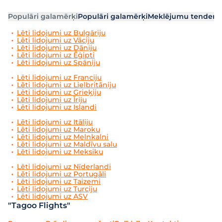
Populāri galamērķi
Populāri galamērķi
Meklējumu tendenc
Lēti lidojumi uz Bulgāriju
Lēti lidojumi uz Vāciju
Lēti lidojumi uz Dāniju
Lēti lidojumi uz Ēģipti
Lēti lidojumi uz Spāniju
Lēti lidojumi uz Franciju
Lēti lidojumi uz Lielbritāniju
Lēti lidojumi uz Grieķiju
Lēti lidojumi uz Īriju
Lēti lidojumi uz Islandi
Lēti lidojumi uz Itāliju
Lēti lidojumi uz Maroku
Lēti lidojumi uz Melnkalni
Lēti lidojumi uz Maldīvu salu
Lēti lidojumi uz Meksiku
Lēti lidojumi uz Nīderlandi
Lēti lidojumi uz Portugāli
Lēti lidojumi uz Taizemi
Lēti lidojumi uz Turciju
Lēti lidojumi uz ASV
"Tagoo Flights"