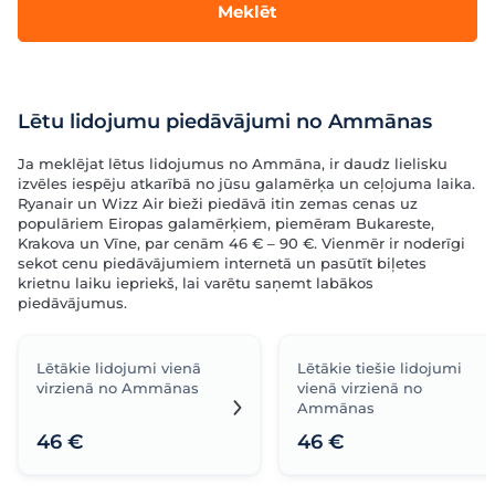
Meklēt
Lētu lidojumu piedāvājumi no Ammānas
Ja meklējat lētus lidojumus no Ammāna, ir daudz lielisku
izvēles iespēju atkarībā no jūsu galamērķa un ceļojuma laika.
Ryanair un Wizz Air bieži piedāvā itin zemas cenas uz
populāriem Eiropas galamērķiem, piemēram Bukareste,
Krakova un Vīne, par cenām 46 € – 90 €. Vienmēr ir noderīgi
sekot cenu piedāvājumiem internetā un pasūtīt biļetes
krietnu laiku iepriekš, lai varētu saņemt labākos
piedāvājumus.
Lētākie lidojumi vienā
Lētākie tiešie lidojumi
virzienā no Ammānas
vienā virzienā no
Ammānas
46 €
46 €