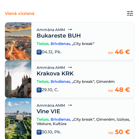
Vienā virzienā
Ammāna AMM
Bukareste BUH
Tiešais
,
Brīvdienas
,
„City break“
46 €
04.12, Pk.
no
Ammāna AMM
Krakova KRK
Tiešais
,
Brīvdienas
,
„City break“
,
Ģimenēm
48 €
29.10, C.
no
Ammāna AMM
Vīne VIE
Tiešais
,
Brīvdienas
,
„City break“
,
Ģimenēm
,
Izziņas
,
Vēsture
,
Kultūra
50 €
30.10, Pk.
no