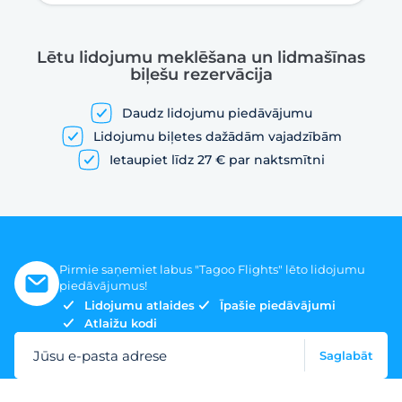
Lētu lidojumu meklēšana un lidmašīnas
biļešu rezervācija
Daudz lidojumu piedāvājumu
Lidojumu biļetes dažādām vajadzībām
Ietaupiet līdz 27 € par naktsmītni
Pirmie saņemiet labus "Tagoo Flights" lēto lidojumu
piedāvājumus!
Lidojumu atlaides
Īpašie piedāvājumi
Atlaižu kodi
Jūsu e-pasta adrese
Saglabāt