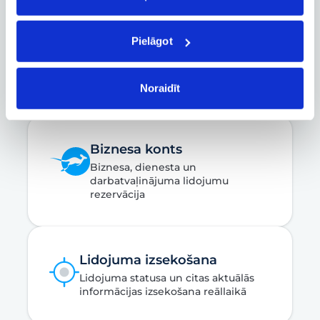
Pielāgot
Rezervācijas pārvaldība
Rezervācijas maiņa, atcelšana un
citas svarīgas funkcijas
Noraidīt
Biznesa konts
Biznesa, dienesta un
darbatvaļinājuma lidojumu
rezervācija
Lidojuma izsekošana
Lidojuma statusa un citas aktuālās
informācijas izsekošana reāllaikā