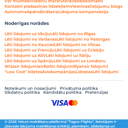
Par mums
Brīvdienu maršruti
Palīdzība
Kontakti
Kontakti plašsaziņas līdzekļiem
Viesnīcas
Ceļojumu blogs
Autonoma
Apdrošināšana
Lidojuma kompensācija
Noderīgas norādes
Lēti lidojumi uz Vāciju
Lēti lidojumi no Rīgas
Lēti lidojumi no Varšavas
Lēti lidojumi no Palangas
Lēti lidojumi no Kauņas
Lēti lidojumi no Viļņas
Lēti lidojumi uz Franciju
Lēti lidojumi uz Grieķiju
Lēti lidojumi uz ASV
Lēti lidojumi uz Itāliju
Lēti lidojumi uz Spāniju
Lēti lidojumi uz Londonu
Wizzair lidojumi
airBaltic lidojumi
Ryanair lidojumi
"Low Cost" biļetes
Aviokompānijas
Lidostas
Lēti lidojumi
Noteikumi un nosacījumi
Privātuma politika
Sīkdatņu politika
Kandidātu politika
Pretenzijas
© 2026 Veicot meklēšanu platformā “Tagoo Flights”, lietotājam ir
jāievada lidojuma meklēšanas kritēriji, piemēram, izlidošanas un