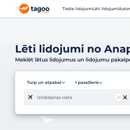
Tiešie lidojumi
Lēti lidojumi
Auto
Lēti lidojumi no Anap
Meklēt lētus lidojumus un lidojumu pakal
Turp un atpakaļ
1 pasažieris
Izlidošanas vieta