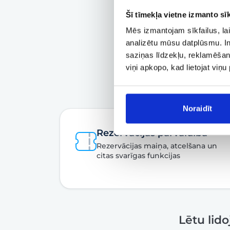
Šī tīmekļa vietne izmanto sīk
Mēs izmantojam sīkfailus, lai
analizētu mūsu datplūsmu. In
saziņas līdzekļu, reklamēšana
viņi apkopo, kad lietojat viņ
Noraidīt
Rezervācijas pārvaldība
Rezervācijas maiņa, atcelšana un
citas svarīgas funkcijas
Lētu lid