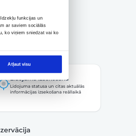
īdzekļu funkcijas un
jam ar saviem sociālās
u, ko viņiem sniedzat vai ko
Atļaut visu
Lidojuma izsekošana
Lidojuma statusa un citas aktuālās
informācijas izsekošana reāllaikā
zervācija