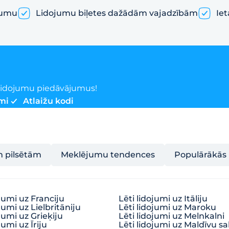
jumu
Lidojumu biļetes dažādām vajadzībām
Iet
o lidojumu piedāvājumus!
mi
Atlaižu kodi
m pilsētām
Meklējumu tendences
Populārākās 
ojumi uz Franciju
Lēti lidojumi uz Itāliju
jumi uz Lielbritāniju
Lēti lidojumi uz Maroku
ojumi uz Grieķiju
Lēti lidojumi uz Melnkalni
jumi uz Īriju
Lēti lidojumi uz Maldīvu sa