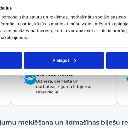
failus
 personalizētu saturu un reklāmas, nodrošinātu sociālo saziņas l
formāciju par to, kā jūs izmantojat mūsu vietni, mēs arī kopīgo
s un analīzes partneriem, kuri to var apvienot ar citu informācij
u pakalpojumus.
Pielāgot
Biznesa konts
Biznesa, dienesta un
darbatvaļinājuma lidojumu
rezervācija
ojumu meklēšana un lidmašīnas biļešu re