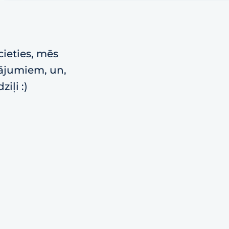
cieties, mēs
vājumiem, un,
iļi :)