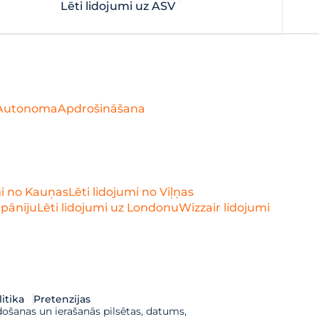
Lēti lidojumi uz ASV
Autonoma
Apdrošināšana
mi no Kauņas
Lēti lidojumi no Viļņas
Spāniju
Lēti lidojumi uz Londonu
Wizzair lidojumi
itika
Pretenzijas
došanas un ierašanās pilsētas, datums,