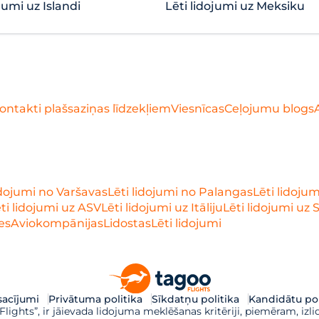
jumi uz Islandi
Lēti lidojumi uz Meksiku
ontakti plašsaziņas līdzekļiem
Viesnīcas
Ceļojumu blogs
idojumi no Varšavas
Lēti lidojumi no Palangas
Lēti lidoju
ti lidojumi uz ASV
Lēti lidojumi uz Itāliju
Lēti lidojumi uz 
es
Aviokompānijas
Lidostas
Lēti lidojumi
acījumi
Privātuma politika
Sīkdatņu politika
Kandidātu pol
ights”, ir jāievada lidojuma meklēšanas kritēriji, piemēram, izli