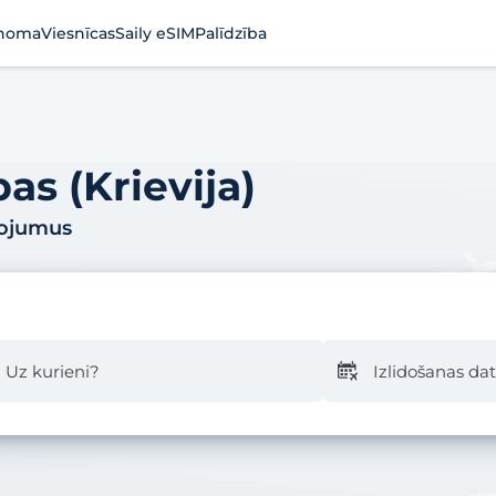
noma
Viesnīcas
Saily eSIM
Palīdzība
as (Krievija)
pojumus
Uz kurieni?
Izlidošanas d