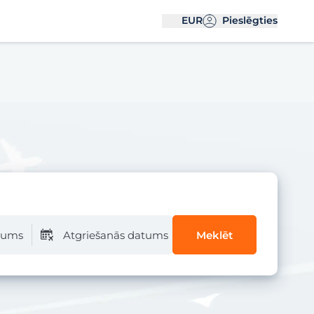
EUR
Pieslēgties
atums
Atgriešanās datums
Meklēt