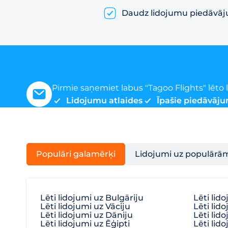
Daudz lidojumu piedāvā
Pirmie saņemiet labus "Tagoo Flights" lēt
Lidojumu atlaides
Īpašie piedāvāju
Populāri galamērķi
Lidojumi uz populārā
Lēti lidojumi uz Bulgāriju
Lēti lid
Lēti lidojumi uz Vāciju
Lēti lido
Lēti lidojumi uz Dāniju
Lēti lid
Lēti lidojumi uz Ēģipti
Lēti lido