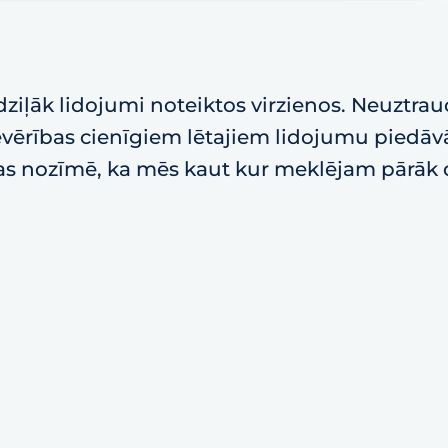
ziļāk lidojumi noteiktos virzienos. Neuztrau
 ievērības cienīgiem lētajiem lidojumu piedā
tas nozīmē, ka mēs kaut kur meklējam pārāk dz