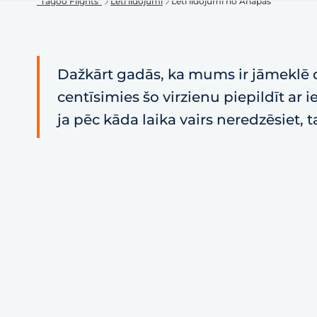
"Tagoo Flights"
Lēti lidojumi
Lēti lidojumi no Anapas
Dažkārt gadās, ka mums ir jāmeklē d
centīsimies šo virzienu piepildīt ar
ja pēc kāda laika vairs neredzēsiet, 