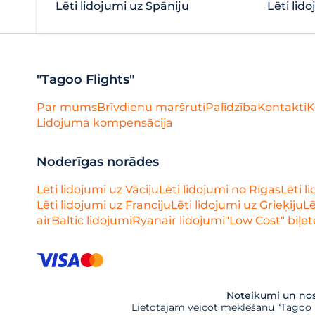
Lēti lidojumi uz Spāniju
Lēti lido
"Tagoo Flights"
Par mums
Brīvdienu maršruti
Palīdzība
Kontakti
K
Lidojuma kompensācija
Noderīgas norādes
Lēti lidojumi uz Vāciju
Lēti lidojumi no Rīgas
Lēti l
Lēti lidojumi uz Franciju
Lēti lidojumi uz Grieķiju
Lē
airBaltic lidojumi
Ryanair lidojumi
"Low Cost" biļet
Noteikumi un nos
Lietotājam veicot meklēšanu “Tagoo Fl