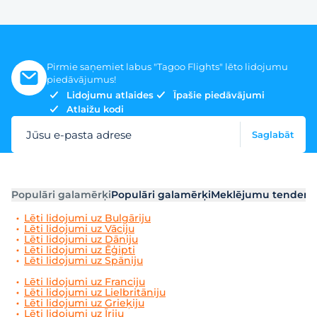
Pirmie saņemiet labus "Tagoo Flights" lēto lidojumu
piedāvājumus!
Lidojumu atlaides
Īpašie piedāvājumi
Atlaižu kodi
Jūsu e-pasta adrese
Saglabāt
Populāri galamērķi
Populāri galamērķi
Meklējumu tendenc
Lēti lidojumi uz Bulgāriju
Lēti lidojumi uz Vāciju
Lēti lidojumi uz Dāniju
Lēti lidojumi uz Ēģipti
Lēti lidojumi uz Spāniju
Lēti lidojumi uz Franciju
Lēti lidojumi uz Lielbritāniju
Lēti lidojumi uz Grieķiju
Lēti lidojumi uz Īriju