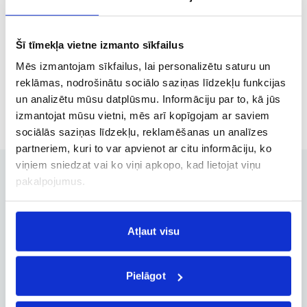
Bangkoka BKK
Zadara ZAD
Šī tīmekļa vietne izmanto sīkfailus
Brīvdienas
,
„City break“
,
Atpūta
,
Dabas izziņa
Mēs izmantojam sīkfailus, lai personalizētu saturu un
607 €
28.09, P.
no
reklāmas, nodrošinātu sociālo saziņas līdzekļu funkcijas
un analizētu mūsu datplūsmu. Informāciju par to, kā jūs
izmantojat mūsu vietni, mēs arī kopīgojam ar saviem
sociālās saziņas līdzekļu, reklamēšanas un analīzes
partneriem, kuri to var apvienot ar citu informāciju, ko
viņiem sniedzat vai ko viņi apkopo, kad lietojat viņu
pakalpojumus.
Rezervācijas pārvaldība
Atļaut visu
Rezervācijas maiņa, atcelšana un
citas svarīgas funkcijas
Pielāgot