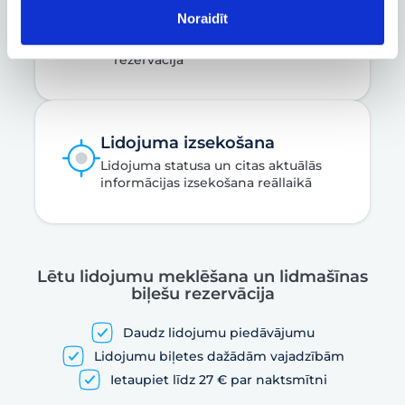
Biznesa konts
Noraidīt
Biznesa, dienesta un
darbatvaļinājuma lidojumu
rezervācija
Lidojuma izsekošana
Lidojuma statusa un citas aktuālās
informācijas izsekošana reāllaikā
Lētu lidojumu meklēšana un lidmašīnas
biļešu rezervācija
Daudz lidojumu piedāvājumu
Lidojumu biļetes dažādām vajadzībām
Ietaupiet līdz 27 € par naktsmītni