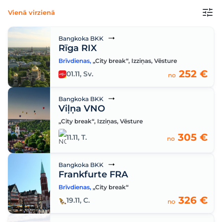
Vienā virzienā
Bangkoka BKK
Rīga RIX
Brīvdienas
,
„City break“
,
Izziņas
,
Vēsture
252 €
01.11, Sv.
no
Bangkoka BKK
Viļņa VNO
„City break“
,
Izziņas
,
Vēsture
305 €
11.11, T.
no
Bangkoka BKK
Frankfurte FRA
Brīvdienas
,
„City break“
326 €
19.11, C.
no