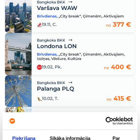
Bangkoka BKK
Varšava WAW
Brīvdienas
,
„City break“
,
Ģimenēm
,
Aktīvajiem
377 €
19.11, C.
no
Bangkoka BKK
Londona LON
Brīvdienas
,
„City break“
,
Ģimenēm
,
Aktīvajiem
,
Izziņas
,
Vēsture
,
Kultūra
400 €
19.02, Pk.
no
Bangkoka BKK
Palanga PLQ
415 €
10.02, T.
no
Bangkoka BKK
Lisabona LIS
„City break“
,
Ģimenēm
,
Pāriem
,
Aktīvajiem
516 €
20.04, O.
no
Piekrišana
Sīkāka informācija
Par