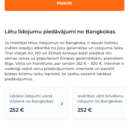
Meklēt
Lētu lidojumu piedāvājumi no Bangkokas
Ja meklējat lētus lidojumus no Bangkoka, ir daudz lielisku
izvēles iespēju atkarībā no jūsu galamērķa un ceļojuma laika.
Thai Vietjet Air, N0 un Etihad Airways bieži piedāvā itin
zemas cenas uz populāriem Eiropas galamērķiem, piemēram
Rīga, Viļņa un Frankfurte, par cenām 252 € – 500 €. Vienmēr ir
noderīgi sekot cenu piedāvājumiem internetā un pasūtīt
biļetes krietnu laiku iepriekš, lai varētu saņemt labākos
piedāvājumus.
Lētākie lidojumi vienā
Ievērības vērti brīvdienu
virzienā no Bangkokas
lidojumi no Bangkokas
252 €
252 €