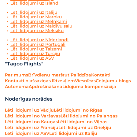
Lēti lidojumi uz Islandi
Lēti lidojumi uz Itāliju
Lēti lidojumi uz Maroku
Lēti lidojumi uz Melnkalni
Lēti lidojumi uz Maldīvu salu
Lēti lidojumi uz Meksiku
Lēti lidojumi uz Nīderlandi
Lēti lidojumi uz Portugāli
Lēti lidojumi uz Taizemi
Lēti lidojumi uz Turciju
Lēti lidojumi uz ASV
"Tagoo Flights"
Par mums
Brīvdienu maršruti
Palīdzība
Kontakti
Kontakti plašsaziņas līdzekļiem
Viesnīcas
Ceļojumu blogs
Autonoma
Apdrošināšana
Lidojuma kompensācija
Noderīgas norādes
Lēti lidojumi uz Vāciju
Lēti lidojumi no Rīgas
Lēti lidojumi no Varšavas
Lēti lidojumi no Palangas
Lēti lidojumi no Kauņas
Lēti lidojumi no Viļņas
Lēti lidojumi uz Franciju
Lēti lidojumi uz Grieķiju
Lēti lidojumi uz ASV
Lēti lidojumi uz Itāliju