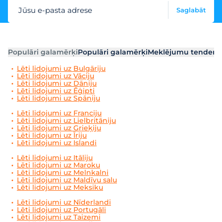
Jūsu e-pasta adrese
Saglabāt
Populāri galamērķi
Populāri galamērķi
Meklējumu tendenc
Lēti lidojumi uz Bulgāriju
Lēti lidojumi uz Vāciju
Lēti lidojumi uz Dāniju
Lēti lidojumi uz Ēģipti
Lēti lidojumi uz Spāniju
Lēti lidojumi uz Franciju
Lēti lidojumi uz Lielbritāniju
Lēti lidojumi uz Grieķiju
Lēti lidojumi uz Īriju
Lēti lidojumi uz Islandi
Lēti lidojumi uz Itāliju
Lēti lidojumi uz Maroku
Lēti lidojumi uz Melnkalni
Lēti lidojumi uz Maldīvu salu
Lēti lidojumi uz Meksiku
Lēti lidojumi uz Nīderlandi
Lēti lidojumi uz Portugāli
Lēti lidojumi uz Taizemi