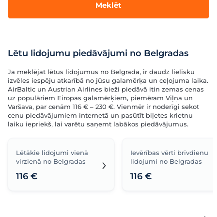
Meklēt
Lētu lidojumu piedāvājumi no Belgradas
Ja meklējat lētus lidojumus no Belgrada, ir daudz lielisku
izvēles iespēju atkarībā no jūsu galamērķa un ceļojuma laika.
AirBaltic un Austrian Airlines bieži piedāvā itin zemas cenas
uz populāriem Eiropas galamērķiem, piemēram Viļņa un
Varšava, par cenām 116 € – 230 €. Vienmēr ir noderīgi sekot
cenu piedāvājumiem internetā un pasūtīt biļetes krietnu
laiku iepriekš, lai varētu saņemt labākos piedāvājumus.
Lētākie lidojumi vienā
Ievērības vērti brīvdienu
virzienā no Belgradas
lidojumi no Belgradas
116 €
116 €