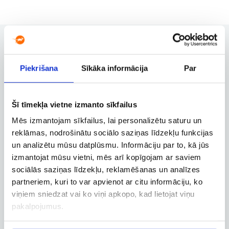
Piekrišana
Sīkāka informācija
Par
Rezervācijas pārvaldība
Rezervācijas maiņa, atcelšana un
citas svarīgas funkcijas
Šī tīmekļa vietne izmanto sīkfailus
Mēs izmantojam sīkfailus, lai personalizētu saturu un
reklāmas, nodrošinātu sociālo saziņas līdzekļu funkcijas
Biznesa konts
un analizētu mūsu datplūsmu. Informāciju par to, kā jūs
Biznesa, dienesta un
izmantojat mūsu vietni, mēs arī kopīgojam ar saviem
darbatvaļinājuma lidojumu
sociālās saziņas līdzekļu, reklamēšanas un analīzes
rezervācija
partneriem, kuri to var apvienot ar citu informāciju, ko
viņiem sniedzat vai ko viņi apkopo, kad lietojat viņu
pakalpojumus.
Lidojuma izsekošana