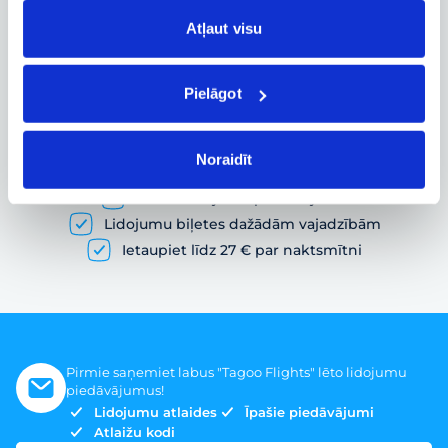
Lidojuma statusa un citas aktuālās
Atļaut visu
informācijas izsekošana reāllaikā
Pielāgot
Lētu lidojumu meklēšana un lidmašīnas
biļešu rezervācija
Noraidīt
Daudz lidojumu piedāvājumu
Lidojumu biļetes dažādām vajadzībām
Ietaupiet līdz 27 € par naktsmītni
Pirmie saņemiet labus "Tagoo Flights" lēto lidojumu
piedāvājumus!
Lidojumu atlaides
Īpašie piedāvājumi
Atlaižu kodi