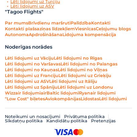
Lēti lidojumi uz Turciju
Lēti lidojumi uz ASV
"Tagoo Flights"
Par mums
Brīvdienu maršruti
Palīdzība
Kontakti
Kontakti plašsaziņas līdzekļiem
Viesnīcas
Ceļojumu blogs
Autonoma
Apdrošināšana
Lidojuma kompensācija
Noderīgas norādes
Lēti lidojumi uz Vāciju
Lēti lidojumi no Rīgas
Lēti lidojumi no Varšavas
Lēti lidojumi no Palangas
Lēti lidojumi no Kauņas
Lēti lidojumi no Viļņas
Lēti lidojumi uz Franciju
Lēti lidojumi uz Grieķiju
Lēti lidojumi uz ASV
Lēti lidojumi uz Itāliju
Lēti lidojumi uz Spāniju
Lēti lidojumi uz Londonu
Wizzair lidojumi
airBaltic lidojumi
Ryanair lidojumi
"Low Cost" biļetes
Aviokompānijas
Lidostas
Lēti lidojumi
Noteikumi un nosacījumi
Privātuma politika
Sīkdatņu politika
Kandidātu politika
Pretenzijas