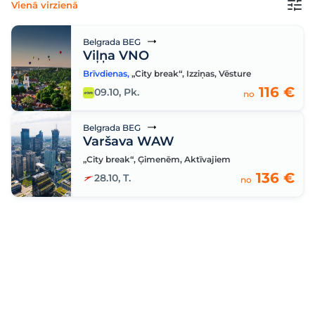
Vienā virzienā
Belgrada BEG
Viļņa VNO
Brīvdienas
,
„City break“
,
Izziņas
,
Vēsture
116 €
09.10, Pk.
no
Belgrada BEG
Varšava WAW
„City break“
,
Ģimenēm
,
Aktīvajiem
136 €
28.10, T.
no