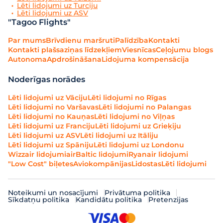
Lēti lidojumi uz Turciju
Lēti lidojumi uz ASV
"Tagoo Flights"
Par mums
Brīvdienu maršruti
Palīdzība
Kontakti
Kontakti plašsaziņas līdzekļiem
Viesnīcas
Ceļojumu blogs
Autonoma
Apdrošināšana
Lidojuma kompensācija
Noderīgas norādes
Lēti lidojumi uz Vāciju
Lēti lidojumi no Rīgas
Lēti lidojumi no Varšavas
Lēti lidojumi no Palangas
Lēti lidojumi no Kauņas
Lēti lidojumi no Viļņas
Lēti lidojumi uz Franciju
Lēti lidojumi uz Grieķiju
Lēti lidojumi uz ASV
Lēti lidojumi uz Itāliju
Lēti lidojumi uz Spāniju
Lēti lidojumi uz Londonu
Wizzair lidojumi
airBaltic lidojumi
Ryanair lidojumi
"Low Cost" biļetes
Aviokompānijas
Lidostas
Lēti lidojumi
Noteikumi un nosacījumi
Privātuma politika
Sīkdatņu politika
Kandidātu politika
Pretenzijas