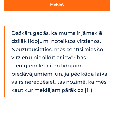
Meklēt
Dažkārt gadās, ka mums ir jāmeklē
dziļāk lidojumi noteiktos virzienos.
Neuztraucieties, mēs centīsimies šo
virzienu piepildīt ar ievērības
cienīgiem lētajiem lidojumu
piedāvājumiem, un, ja pēc kāda laika
vairs neredzēsiet, tas nozīmē, ka mēs
kaut kur meklējam pārāk dziļi :)