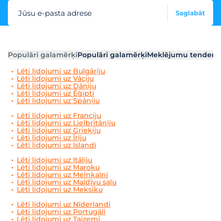
Jūsu e-pasta adrese
Saglabāt
Populāri galamērķi
Populāri galamērķi
Meklējumu tendenc
Lēti lidojumi uz Bulgāriju
Lēti lidojumi uz Vāciju
Lēti lidojumi uz Dāniju
Lēti lidojumi uz Ēģipti
Lēti lidojumi uz Spāniju
Lēti lidojumi uz Franciju
Lēti lidojumi uz Lielbritāniju
Lēti lidojumi uz Grieķiju
Lēti lidojumi uz Īriju
Lēti lidojumi uz Islandi
Lēti lidojumi uz Itāliju
Lēti lidojumi uz Maroku
Lēti lidojumi uz Melnkalni
Lēti lidojumi uz Maldīvu salu
Lēti lidojumi uz Meksiku
Lēti lidojumi uz Nīderlandi
Lēti lidojumi uz Portugāli
Lēti lidojumi uz Taizemi