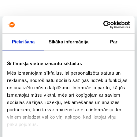
Piekrišana
Sīkāka informācija
Par
Rezervācijas pārvaldība
Rezervācijas maiņa, atcelšana un
citas svarīgas funkcijas
Šī tīmekļa vietne izmanto sīkfailus
Mēs izmantojam sīkfailus, lai personalizētu saturu un
reklāmas, nodrošinātu sociālo saziņas līdzekļu funkcijas
Biznesa konts
un analizētu mūsu datplūsmu. Informāciju par to, kā jūs
izmantojat mūsu vietni, mēs arī kopīgojam ar saviem
Biznesa, dienesta un
darbatvaļinājuma lidojumu
sociālās saziņas līdzekļu, reklamēšanas un analīzes
rezervācija
partneriem, kuri to var apvienot ar citu informāciju, ko
viņiem sniedzat vai ko viņi apkopo, kad lietojat viņu
pakalpojumus.
Lidojuma izsekošana