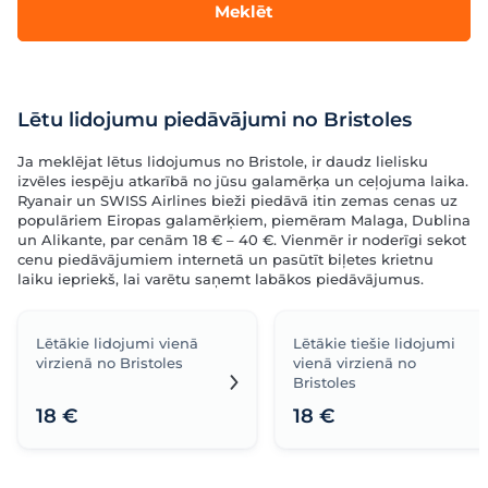
Meklēt
Lētu lidojumu piedāvājumi no Bristoles
Ja meklējat lētus lidojumus no Bristole, ir daudz lielisku
izvēles iespēju atkarībā no jūsu galamērķa un ceļojuma laika.
Ryanair un SWISS Airlines bieži piedāvā itin zemas cenas uz
populāriem Eiropas galamērķiem, piemēram Malaga, Dublina
un Alikante, par cenām 18 € – 40 €. Vienmēr ir noderīgi sekot
cenu piedāvājumiem internetā un pasūtīt biļetes krietnu
laiku iepriekš, lai varētu saņemt labākos piedāvājumus.
Lētākie lidojumi vienā
Lētākie tiešie lidojumi
virzienā no Bristoles
vienā virzienā no
Bristoles
18 €
18 €