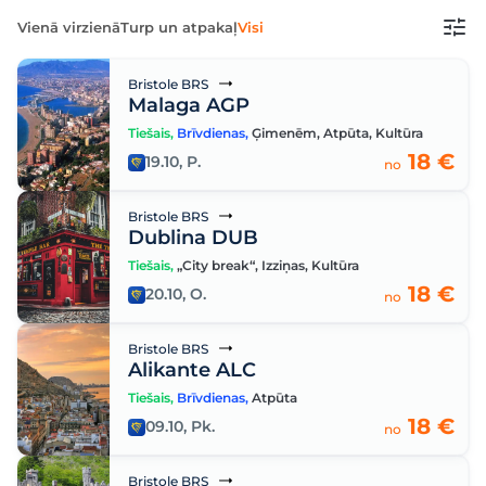
Vienā virzienā
Turp un atpakaļ
Visi
Bristole BRS
Malaga AGP
Tiešais
,
Brīvdienas
,
Ģimenēm
,
Atpūta
,
Kultūra
18 €
19.10, P.
no
Bristole BRS
Dublina DUB
Tiešais
,
„City break“
,
Izziņas
,
Kultūra
18 €
20.10, O.
no
Bristole BRS
Alikante ALC
Tiešais
,
Brīvdienas
,
Atpūta
18 €
09.10, Pk.
no
Bristole BRS