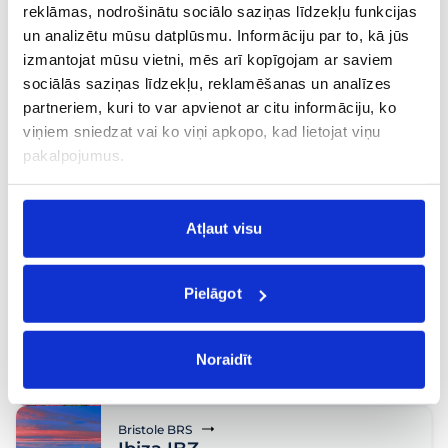
24 €
reklāmas, nodrošinātu sociālo saziņas līdzekļu funkcijas
26.09, S.
no
un analizētu mūsu datplūsmu. Informāciju par to, kā jūs
izmantojat mūsu vietni, mēs arī kopīgojam ar saviem
Bristole BRS
Kopenhāgena CPH
sociālās saziņas līdzekļu, reklamēšanas un analīzes
partneriem, kuri to var apvienot ar citu informāciju, ko
Tiešais
,
Brīvdienas
,
„City break“
,
Ģimenēm
viņiem sniedzat vai ko viņi apkopo, kad lietojat viņu
24 €
19.10, P.
no
pakalpojumus.
Bristole BRS
Marseļa MRS
Atļaut visu
Tiešais
,
Brīvdienas
24 €
21.09, P.
no
Pielāgot
Bristole BRS
Porto OPO
Tiešais
,
Ģimenēm
,
Atpūta
,
Pāriem
,
Aktīvajiem
Noraidīt
24 €
13.10, O.
no
Bristole BRS