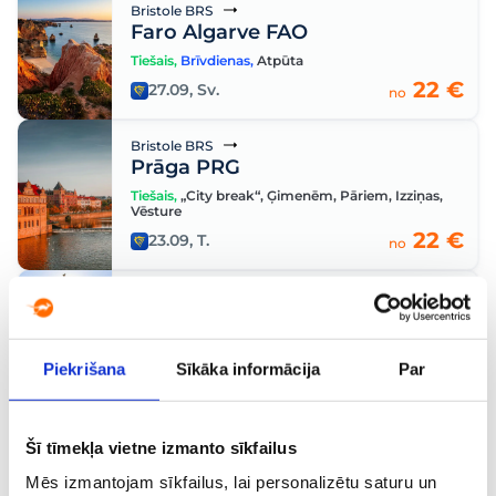
Bristole BRS
Faro Algarve FAO
Tiešais
,
Brīvdienas
,
Atpūta
22 €
27.09, Sv.
no
Bristole BRS
Prāga PRG
Tiešais
,
„City break“
,
Ģimenēm
,
Pāriem
,
Izziņas
,
Vēsture
22 €
23.09, T.
no
Bristole BRS
Žešova RZE
Tiešais
Piekrišana
Sīkāka informācija
Par
22 €
15.09, O.
no
Bristole BRS
Šī tīmekļa vietne izmanto sīkfailus
Bari BRI
Mēs izmantojam sīkfailus, lai personalizētu saturu un
Tiešais
,
Brīvdienas
,
„City break“
,
Atpūta