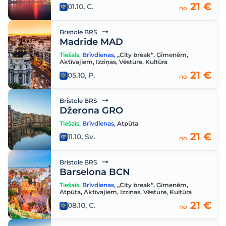
21 €
01.10, C.
no
Bristole BRS
Madride MAD
Tiešais
,
Brīvdienas
,
„City break“
,
Ģimenēm
,
Aktīvajiem
,
Izziņas
,
Vēsture
,
Kultūra
21 €
05.10, P.
no
Bristole BRS
Džerona GRO
Tiešais
,
Brīvdienas
,
Atpūta
21 €
11.10, Sv.
no
Bristole BRS
Barselona BCN
Tiešais
,
Brīvdienas
,
„City break“
,
Ģimenēm
,
Atpūta
,
Aktīvajiem
,
Izziņas
,
Vēsture
,
Kultūra
21 €
08.10, C.
no