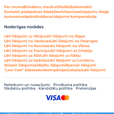
Par mums
Brīvdienu maršruti
Palīdzība
Kontakti
Kontakti plašsaziņas līdzekļiem
Viesnīcas
Ceļojumu blogs
Autonoma
Apdrošināšana
Lidojuma kompensācija
Noderīgas norādes
Lēti lidojumi uz Vāciju
Lēti lidojumi no Rīgas
Lēti lidojumi no Varšavas
Lēti lidojumi no Palangas
Lēti lidojumi no Kauņas
Lēti lidojumi no Viļņas
Lēti lidojumi uz Franciju
Lēti lidojumi uz Grieķiju
Lēti lidojumi uz ASV
Lēti lidojumi uz Itāliju
Lēti lidojumi uz Spāniju
Lēti lidojumi uz Londonu
Wizzair lidojumi
airBaltic lidojumi
Ryanair lidojumi
"Low Cost" biļetes
Aviokompānijas
Lidostas
Lēti lidojumi
Noteikumi un nosacījumi
Privātuma politika
Sīkdatņu politika
Kandidātu politika
Pretenzijas