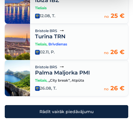
Ibiza IBZ
Tiešais
25 €
12.08, T.
no
Bristole BRS
Turīna TRN
Tiešais
,
Brīvdienas
26 €
02.11, P.
no
Bristole BRS
Palma Maljorka PMI
Tiešais
,
„City break“
,
Atpūta
26 €
26.08, T.
no
Rādīt vairāk piedāvājumu