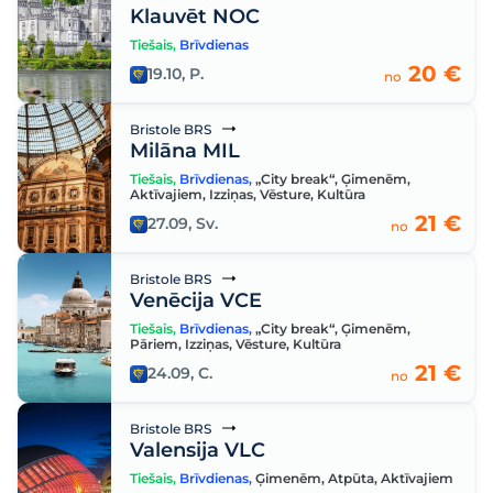
Klauvēt NOC
Tiešais
,
Brīvdienas
20 €
19.10, P.
no
Bristole BRS
Milāna MIL
Tiešais
,
Brīvdienas
,
„City break“
,
Ģimenēm
,
Aktīvajiem
,
Izziņas
,
Vēsture
,
Kultūra
21 €
27.09, Sv.
no
Bristole BRS
Venēcija VCE
Tiešais
,
Brīvdienas
,
„City break“
,
Ģimenēm
,
Pāriem
,
Izziņas
,
Vēsture
,
Kultūra
21 €
24.09, C.
no
Bristole BRS
Valensija VLC
Tiešais
,
Brīvdienas
,
Ģimenēm
,
Atpūta
,
Aktīvajiem