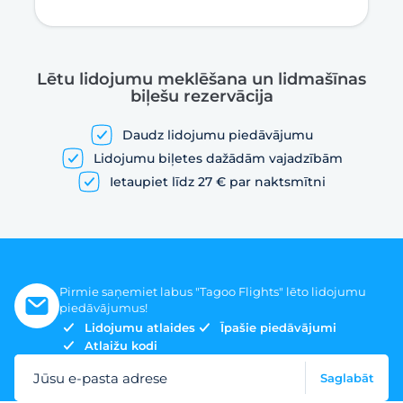
Lētu lidojumu meklēšana un lidmašīnas
biļešu rezervācija
Daudz lidojumu piedāvājumu
Lidojumu biļetes dažādām vajadzībām
Ietaupiet līdz 27 € par naktsmītni
Pirmie saņemiet labus "Tagoo Flights" lēto lidojumu
piedāvājumus!
Lidojumu atlaides
Īpašie piedāvājumi
Atlaižu kodi
Jūsu e-pasta adrese
Saglabāt