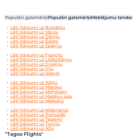
Populāri galamērķi
Populāri galamērķi
Meklējumu tendenc
Lēti lidojumi uz Bulgāriju
Lēti lidojumi uz Vāciju
Lēti lidojumi uz Dāniju
Lēti lidojumi uz Ēģipti
Lēti lidojumi uz Spāniju
Lēti lidojumi uz Franciju
Lēti lidojumi uz Lielbritāniju
Lēti lidojumi uz Grieķiju
Lēti lidojumi uz Īriju
Lēti lidojumi uz Islandi
Lēti lidojumi uz Itāliju
Lēti lidojumi uz Maroku
Lēti lidojumi uz Melnkalni
Lēti lidojumi uz Maldīvu salu
Lēti lidojumi uz Meksiku
Lēti lidojumi uz Nīderlandi
Lēti lidojumi uz Portugāli
Lēti lidojumi uz Taizemi
Lēti lidojumi uz Turciju
Lēti lidojumi uz ASV
"Tagoo Flights"