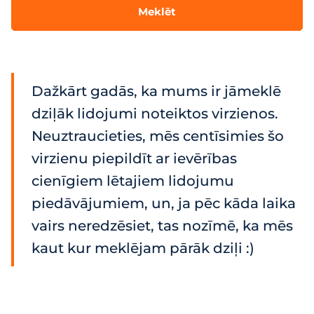
Meklēt
Dažkārt gadās, ka mums ir jāmeklē
dziļāk lidojumi noteiktos virzienos.
Neuztraucieties, mēs centīsimies šo
virzienu piepildīt ar ievērības
cienīgiem lētajiem lidojumu
piedāvājumiem, un, ja pēc kāda laika
vairs neredzēsiet, tas nozīmē, ka mēs
kaut kur meklējam pārāk dziļi :)