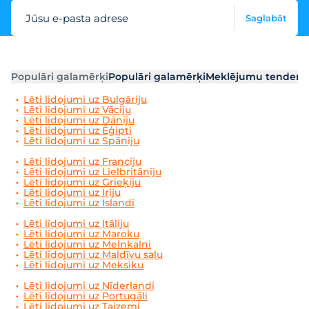
Jūsu e-pasta adrese
Saglabāt
Populāri galamērķi
Populāri galamērķi
Meklējumu tendenc
Lēti lidojumi uz Bulgāriju
Lēti lidojumi uz Vāciju
Lēti lidojumi uz Dāniju
Lēti lidojumi uz Ēģipti
Lēti lidojumi uz Spāniju
Lēti lidojumi uz Franciju
Lēti lidojumi uz Lielbritāniju
Lēti lidojumi uz Grieķiju
Lēti lidojumi uz Īriju
Lēti lidojumi uz Islandi
Lēti lidojumi uz Itāliju
Lēti lidojumi uz Maroku
Lēti lidojumi uz Melnkalni
Lēti lidojumi uz Maldīvu salu
Lēti lidojumi uz Meksiku
Lēti lidojumi uz Nīderlandi
Lēti lidojumi uz Portugāli
Lēti lidojumi uz Taizemi