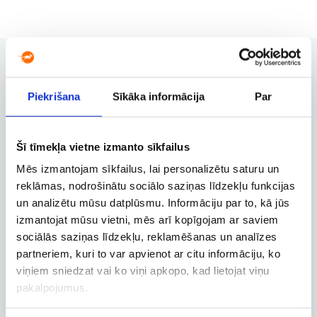
Piekrišana
Sīkāka informācija
Par
Rezervācijas pārvaldība
Rezervācijas maiņa, atcelšana un
citas svarīgas funkcijas
Šī tīmekļa vietne izmanto sīkfailus
Mēs izmantojam sīkfailus, lai personalizētu saturu un
reklāmas, nodrošinātu sociālo saziņas līdzekļu funkcijas
Biznesa konts
un analizētu mūsu datplūsmu. Informāciju par to, kā jūs
izmantojat mūsu vietni, mēs arī kopīgojam ar saviem
Biznesa, dienesta un
darbatvaļinājuma lidojumu
sociālās saziņas līdzekļu, reklamēšanas un analīzes
rezervācija
partneriem, kuri to var apvienot ar citu informāciju, ko
viņiem sniedzat vai ko viņi apkopo, kad lietojat viņu
pakalpojumus.
Lidojuma izsekošana