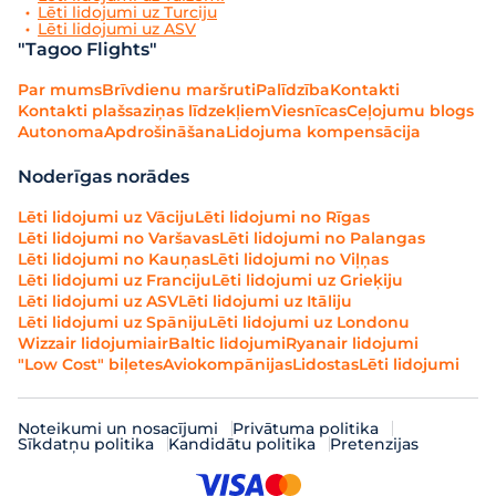
Lēti lidojumi uz Turciju
Lēti lidojumi uz ASV
"Tagoo Flights"
Par mums
Brīvdienu maršruti
Palīdzība
Kontakti
Kontakti plašsaziņas līdzekļiem
Viesnīcas
Ceļojumu blogs
Autonoma
Apdrošināšana
Lidojuma kompensācija
Noderīgas norādes
Lēti lidojumi uz Vāciju
Lēti lidojumi no Rīgas
Lēti lidojumi no Varšavas
Lēti lidojumi no Palangas
Lēti lidojumi no Kauņas
Lēti lidojumi no Viļņas
Lēti lidojumi uz Franciju
Lēti lidojumi uz Grieķiju
Lēti lidojumi uz ASV
Lēti lidojumi uz Itāliju
Lēti lidojumi uz Spāniju
Lēti lidojumi uz Londonu
Wizzair lidojumi
airBaltic lidojumi
Ryanair lidojumi
"Low Cost" biļetes
Aviokompānijas
Lidostas
Lēti lidojumi
Noteikumi un nosacījumi
Privātuma politika
Sīkdatņu politika
Kandidātu politika
Pretenzijas