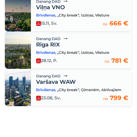
Danang DAD
Viļņa VNO
Brīvdienas
,
„City break“
,
Izziņas
,
Vēsture
666 €
15.11, Sv.
no
Danang DAD
Rīga RIX
Brīvdienas
,
„City break“
,
Izziņas
,
Vēsture
781 €
28.12, P.
no
Danang DAD
Varšava WAW
Brīvdienas
,
„City break“
,
Ģimenēm
,
Aktīvajiem
799 €
23.08, Sv.
no