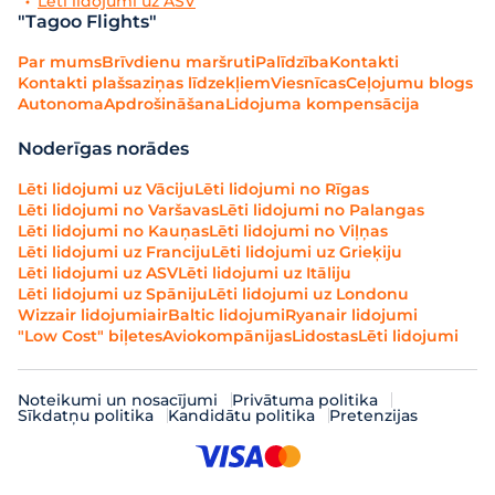
Lēti lidojumi uz ASV
"Tagoo Flights"
Par mums
Brīvdienu maršruti
Palīdzība
Kontakti
Kontakti plašsaziņas līdzekļiem
Viesnīcas
Ceļojumu blogs
Autonoma
Apdrošināšana
Lidojuma kompensācija
Noderīgas norādes
Lēti lidojumi uz Vāciju
Lēti lidojumi no Rīgas
Lēti lidojumi no Varšavas
Lēti lidojumi no Palangas
Lēti lidojumi no Kauņas
Lēti lidojumi no Viļņas
Lēti lidojumi uz Franciju
Lēti lidojumi uz Grieķiju
Lēti lidojumi uz ASV
Lēti lidojumi uz Itāliju
Lēti lidojumi uz Spāniju
Lēti lidojumi uz Londonu
Wizzair lidojumi
airBaltic lidojumi
Ryanair lidojumi
"Low Cost" biļetes
Aviokompānijas
Lidostas
Lēti lidojumi
Noteikumi un nosacījumi
Privātuma politika
Sīkdatņu politika
Kandidātu politika
Pretenzijas