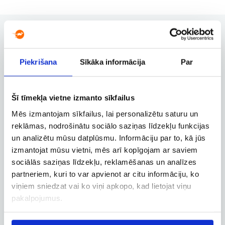
Piekrišana
Sīkāka informācija
Par
Rezervācijas pārvaldība
Rezervācijas maiņa, atcelšana un
citas svarīgas funkcijas
Šī tīmekļa vietne izmanto sīkfailus
Mēs izmantojam sīkfailus, lai personalizētu saturu un
reklāmas, nodrošinātu sociālo saziņas līdzekļu funkcijas
Biznesa konts
un analizētu mūsu datplūsmu. Informāciju par to, kā jūs
Biznesa, dienesta un
izmantojat mūsu vietni, mēs arī kopīgojam ar saviem
darbatvaļinājuma lidojumu
sociālās saziņas līdzekļu, reklamēšanas un analīzes
rezervācija
partneriem, kuri to var apvienot ar citu informāciju, ko
viņiem sniedzat vai ko viņi apkopo, kad lietojat viņu
pakalpojumus.
Lidojuma izsekošana
Lidojuma statusa un citas aktuālās