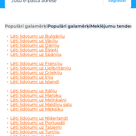
Jūsu e-pasta adrese
Saglabāt
Populāri galamērķi
Populāri galamērķi
Meklējumu tendenc
Lēti lidojumi uz Bulgāriju
Lēti lidojumi uz Vāciju
Lēti lidojumi uz Dāniju
Lēti lidojumi uz Ēģipti
Lēti lidojumi uz Spāniju
Lēti lidojumi uz Franciju
Lēti lidojumi uz Lielbritāniju
Lēti lidojumi uz Grieķiju
Lēti lidojumi uz Īriju
Lēti lidojumi uz Islandi
Lēti lidojumi uz Itāliju
Lēti lidojumi uz Maroku
Lēti lidojumi uz Melnkalni
Lēti lidojumi uz Maldīvu salu
Lēti lidojumi uz Meksiku
Lēti lidojumi uz Nīderlandi
Lēti lidojumi uz Portugāli
Lēti lidojumi uz Taizemi
Lēti lidojumi uz Turciju