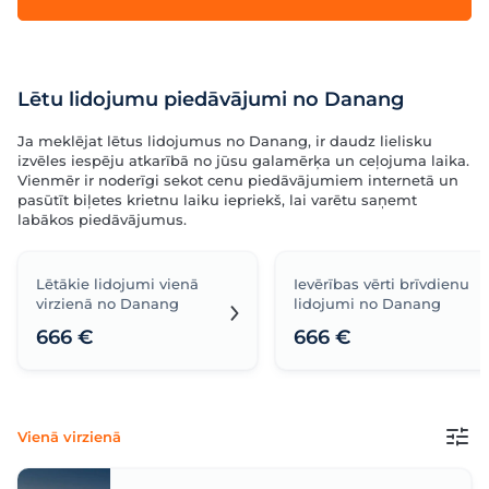
Lētu lidojumu piedāvājumi no Danang
Ja meklējat lētus lidojumus no Danang, ir daudz lielisku
izvēles iespēju atkarībā no jūsu galamērķa un ceļojuma laika.
Vienmēr ir noderīgi sekot cenu piedāvājumiem internetā un
pasūtīt biļetes krietnu laiku iepriekš, lai varētu saņemt
labākos piedāvājumus.
Lētākie lidojumi vienā
Ievērības vērti brīvdienu
virzienā no Danang
lidojumi no Danang
666 €
666 €
Vienā virzienā