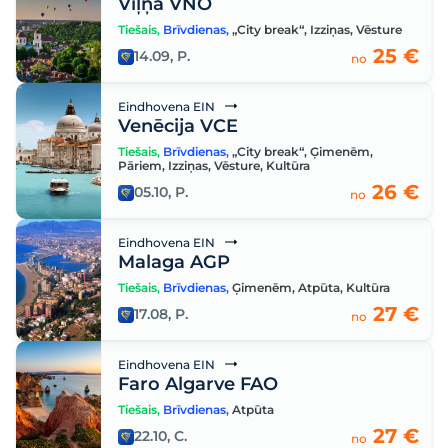
Viļņa VNO
Tiešais
,
Brīvdienas
,
„City break“
,
Izziņas
,
Vēsture
25 €
14.09, P.
no
Eindhovena EIN
Venēcija VCE
Tiešais
,
Brīvdienas
,
„City break“
,
Ģimenēm
,
Pāriem
,
Izziņas
,
Vēsture
,
Kultūra
26 €
05.10, P.
no
Eindhovena EIN
Malaga AGP
Tiešais
,
Brīvdienas
,
Ģimenēm
,
Atpūta
,
Kultūra
27 €
17.08, P.
no
Eindhovena EIN
Faro Algarve FAO
Tiešais
,
Brīvdienas
,
Atpūta
27 €
22.10, C.
no