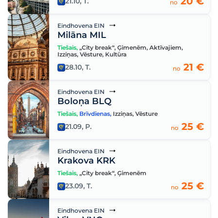
20 €
21.10, T.
no
Eindhovena EIN
Milāna MIL
Tiešais
,
„City break“
,
Ģimenēm
,
Aktīvajiem
,
Izziņas
,
Vēsture
,
Kultūra
21 €
28.10, T.
no
Eindhovena EIN
Boloņa BLQ
Tiešais
,
Brīvdienas
,
Izziņas
,
Vēsture
25 €
21.09, P.
no
Eindhovena EIN
Krakova KRK
Tiešais
,
„City break“
,
Ģimenēm
25 €
23.09, T.
no
Eindhovena EIN