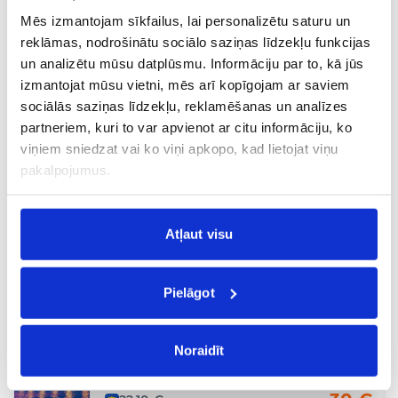
Marakeša RAK
Mēs izmantojam sīkfailus, lai personalizētu saturu un
Tiešais
,
Brīvdienas
,
„City break“
reklāmas, nodrošinātu sociālo saziņas līdzekļu funkcijas
30 €
23.08, Sv.
un analizētu mūsu datplūsmu. Informāciju par to, kā jūs
no
izmantojat mūsu vietni, mēs arī kopīgojam ar saviem
sociālās saziņas līdzekļu, reklamēšanas un analīzes
Eindhovena EIN
Valensija VLC
partneriem, kuri to var apvienot ar citu informāciju, ko
Tiešais
,
Ģimenēm
,
Atpūta
,
Aktīvajiem
viņiem sniedzat vai ko viņi apkopo, kad lietojat viņu
30 €
pakalpojumus.
28.10, T.
no
Eindhovena EIN
Lisabona LIS
Atļaut visu
Tiešais
,
„City break“
,
Ģimenēm
,
Pāriem
,
Aktīvajiem
30 €
28.10, T.
Pielāgot
no
Eindhovena EIN
Noraidīt
Ibiza IBZ
Tiešais
,
Brīvdienas