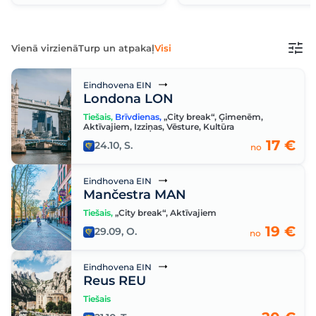
Vienā virzienā
Turp un atpakaļ
Visi
Eindhovena EIN
Londona LON
Tiešais
,
Brīvdienas
,
„City break“
,
Ģimenēm
,
Aktīvajiem
,
Izziņas
,
Vēsture
,
Kultūra
17 €
24.10, S.
no
Eindhovena EIN
Mančestra MAN
Tiešais
,
„City break“
,
Aktīvajiem
19 €
29.09, O.
no
Eindhovena EIN
Reus REU
Tiešais