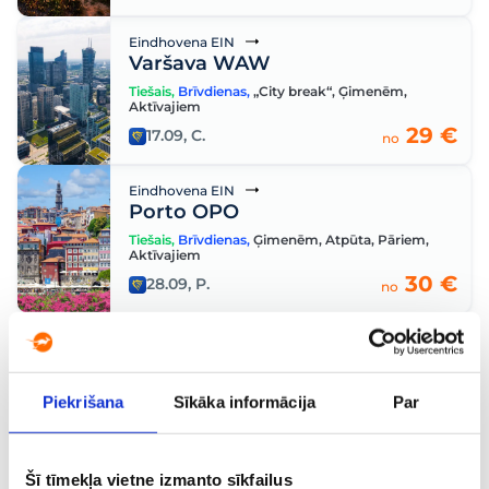
Eindhovena EIN
Varšava WAW
Tiešais
,
Brīvdienas
,
„City break“
,
Ģimenēm
,
Aktīvajiem
29 €
17.09, C.
no
Eindhovena EIN
Porto OPO
Tiešais
,
Brīvdienas
,
Ģimenēm
,
Atpūta
,
Pāriem
,
Aktīvajiem
30 €
28.09, P.
no
Eindhovena EIN
Vīne VIE
Tiešais
,
Brīvdienas
,
„City break“
,
Ģimenēm
,
Izziņas
,
Piekrišana
Sīkāka informācija
Par
Vēsture
,
Kultūra
30 €
03.10, S.
no
Šī tīmekļa vietne izmanto sīkfailus
Eindhovena EIN