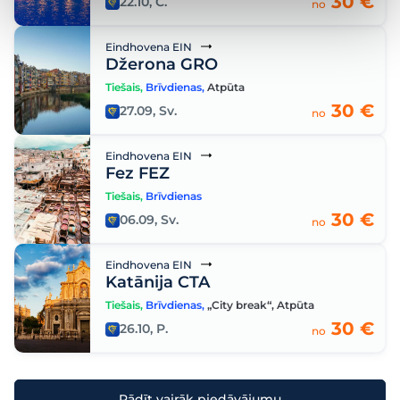
30 €
22.10, C.
no
Eindhovena EIN
Džerona GRO
Tiešais
,
Brīvdienas
,
Atpūta
30 €
27.09, Sv.
no
Eindhovena EIN
Fez FEZ
Tiešais
,
Brīvdienas
30 €
06.09, Sv.
no
Eindhovena EIN
Katānija CTA
Tiešais
,
Brīvdienas
,
„City break“
,
Atpūta
30 €
26.10, P.
no
Rādīt vairāk piedāvājumu