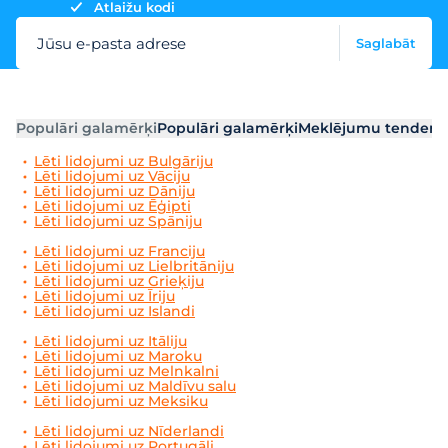
Atlaižu kodi
Jūsu e-pasta adrese
Saglabāt
Populāri galamērķi
Populāri galamērķi
Meklējumu tendenc
Lēti lidojumi uz Bulgāriju
Lēti lidojumi uz Vāciju
Lēti lidojumi uz Dāniju
Lēti lidojumi uz Ēģipti
Lēti lidojumi uz Spāniju
Lēti lidojumi uz Franciju
Lēti lidojumi uz Lielbritāniju
Lēti lidojumi uz Grieķiju
Lēti lidojumi uz Īriju
Lēti lidojumi uz Islandi
Lēti lidojumi uz Itāliju
Lēti lidojumi uz Maroku
Lēti lidojumi uz Melnkalni
Lēti lidojumi uz Maldīvu salu
Lēti lidojumi uz Meksiku
Lēti lidojumi uz Nīderlandi
Lēti lidojumi uz Portugāli