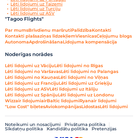
Lēti lidojumi uz Taizemi
Lēti lidojumi uz Turciju
Lēti lidojumi uz ASV
"Tagoo Flights"
Par mums
Brīvdienu maršruti
Palīdzība
Kontakti
Kontakti plašsaziņas līdzekļiem
Viesnīcas
Ceļojumu blogs
Autonoma
Apdrošināšana
Lidojuma kompensācija
Noderīgas norādes
Lēti lidojumi uz Vāciju
Lēti lidojumi no Rīgas
Lēti lidojumi no Varšavas
Lēti lidojumi no Palangas
Lēti lidojumi no Kauņas
Lēti lidojumi no Viļņas
Lēti lidojumi uz Franciju
Lēti lidojumi uz Grieķiju
Lēti lidojumi uz ASV
Lēti lidojumi uz Itāliju
Lēti lidojumi uz Spāniju
Lēti lidojumi uz Londonu
Wizzair lidojumi
airBaltic lidojumi
Ryanair lidojumi
"Low Cost" biļetes
Aviokompānijas
Lidostas
Lēti lidojumi
Noteikumi un nosacījumi
Privātuma politika
Sīkdatņu politika
Kandidātu politika
Pretenzijas