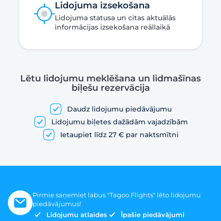
Lidojuma izsekošana
Lidojuma statusa un citas aktuālās
informācijas izsekošana reāllaikā
Lētu lidojumu meklēšana un lidmašīnas
biļešu rezervācija
Daudz lidojumu piedāvājumu
Lidojumu biļetes dažādām vajadzībām
Ietaupiet līdz 27 € par naktsmītni
Pirmie saņemiet labus "Tagoo Flights" lēto lidojumu
piedāvājumus!
Lidojumu atlaides
Īpašie piedāvājumi