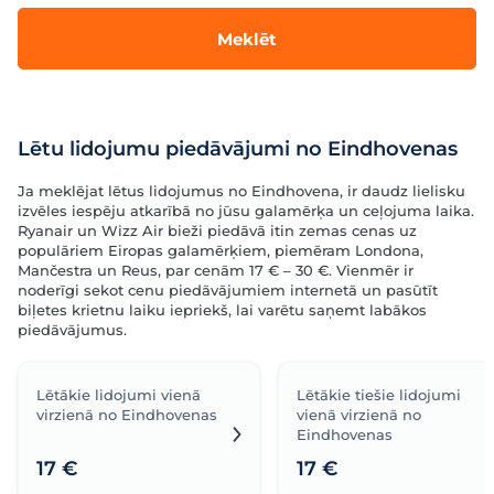
Meklēt
Lētu lidojumu piedāvājumi no Eindhovenas
Ja meklējat lētus lidojumus no Eindhovena, ir daudz lielisku
izvēles iespēju atkarībā no jūsu galamērķa un ceļojuma laika.
Ryanair un Wizz Air bieži piedāvā itin zemas cenas uz
populāriem Eiropas galamērķiem, piemēram Londona,
Mančestra un Reus, par cenām 17 € – 30 €. Vienmēr ir
noderīgi sekot cenu piedāvājumiem internetā un pasūtīt
biļetes krietnu laiku iepriekš, lai varētu saņemt labākos
piedāvājumus.
Lētākie lidojumi vienā
Lētākie tiešie lidojumi
virzienā no Eindhovenas
vienā virzienā no
Eindhovenas
17 €
17 €